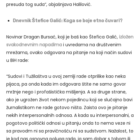
presuda tog suda”, objašnjava Halilović.
Dnevnik Štefice Galić: Koga se boje etno čuvari?
Novinar Dragan Bursać, koji je baš kao Štefica Galić,
izložen
svakodnevnim napadima
i uvredama na društvenim
mrežama, ovako odgovara na pitanje na koji način sudovi
u BiH rade:
“Sudovi i Tužilaštva u ovoj zemlji rade otprilike kao neka
pijaca, pa onda kada im odgovara štite ne samo govor
mržnje nego i profašistička mišljenja. A sa druge strane,
ako je ugrožen život nekom pojedincu koji se slučajno bavi
žurnalistikom ne rade gotovo ništa. Zaista ovo je pitanje
nekih interpersonalnih odnosa. A kada su interpersonalni, a
pogotovo politički odnosi u pitanju onda to nema veze ni
sa pravodm ni sa pravičnošću ni sa sudstvom. Nažalost, to
je kod nas osnovna poluga rada, ja sam dobar s tobom ili