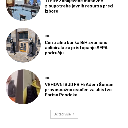
TI BiH: Zabilježene masovne
zloupotrebe javnih resursa pred
izbore
BIH
Centralna banka BiH zvanično
aplicirala za pristupanje SEPA
području
BIH
VRHOVNI SUD FBiH: Adem Šuman
pravosnažno osuđen za ubistvo
Farisa Pendeka
Učitati više