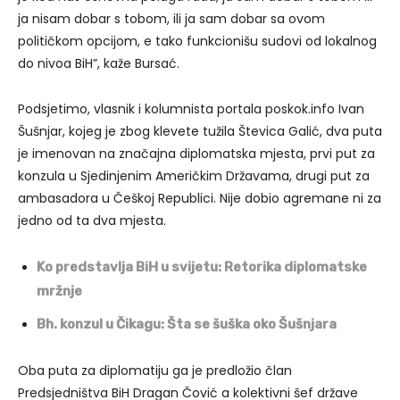
ja nisam dobar s tobom, ili ja sam dobar sa ovom
političkom opcijom, e tako funkcionišu sudovi od lokalnog
do nivoa BiH”, kaže Bursać.
Podsjetimo, vlasnik i kolumnista portala poskok.info Ivan
Šušnjar, kojeg je zbog klevete tužila Števica Galić, dva puta
je imenovan na značajna diplomatska mjesta, prvi put za
konzula u Sjedinjenim Američkim Državama, drugi put za
ambasadora u Češkoj Republici. Nije dobio agremane ni za
jedno od ta dva mjesta.
Ko predstavlja BiH u svijetu: Retorika diplomatske
mržnje
Bh. konzul u Čikagu: Šta se šuška oko Šušnjara
Oba puta za diplomatiju ga je predložio član
Predsjedništva BiH Dragan Čović a kolektivni šef države