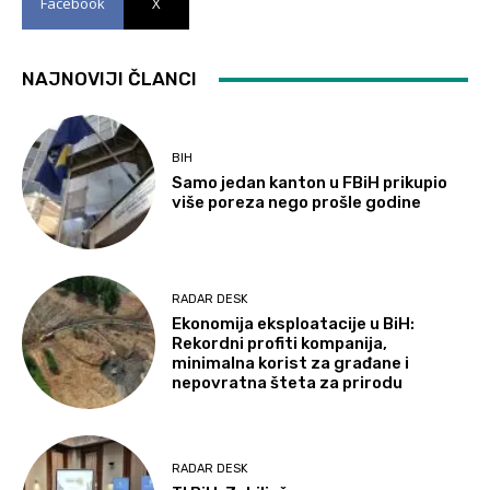
Facebook
X
NAJNOVIJI ČLANCI
BIH
Samo jedan kanton u FBiH prikupio
više poreza nego prošle godine
RADAR DESK
Ekonomija eksploatacije u BiH:
Rekordni profiti kompanija,
minimalna korist za građane i
nepovratna šteta za prirodu
RADAR DESK