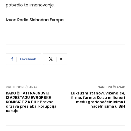
potvrdio to imenovanje.
Izvor: Radio Slobodna Evropa
Facebook
X
PRETHODNI ČLANAK
NAREDNI ČLANAK
KAKO ČITATI NAJNOVIJI
Luksuzni stanovi, vikendice,
IZVJEŠTAJU EVROPSKE
firme, farme: Ko su milioneri
KOMISIJE ZA BiH: Pravna
među gradonačelnicima i
država preslaba, korupcija
načelnicima u BiH
caruje