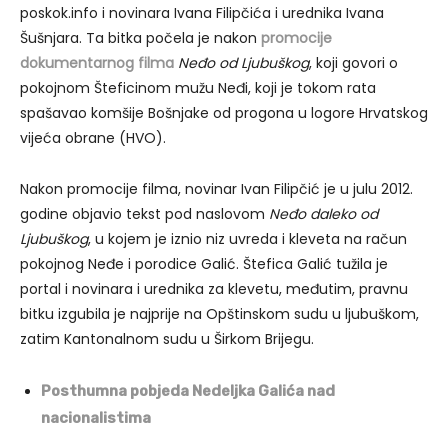
poskok.info i novinara Ivana Filipčića i urednika Ivana
Šušnjara. Ta bitka počela je nakon
promocije
dokumentarnog filma
Neđo od Ljubuškog
, koji govori o
pokojnom Šteficinom mužu Neđi, koji je tokom rata
spašavao komšije Bošnjake od progona u logore Hrvatskog
vijeća obrane (HVO).
Nakon promocije filma, novinar Ivan Filipčić je u julu 2012.
godine objavio tekst pod naslovom
Neđo daleko od
Ljubuškog
, u kojem je iznio niz uvreda i kleveta na račun
pokojnog Neđe i porodice Galić. Štefica Galić tužila je
portal i novinara i urednika za klevetu, međutim, pravnu
bitku izgubila je najprije na Opštinskom sudu u ljubuškom,
zatim Kantonalnom sudu u Širkom Brijegu.
Posthumna pobjeda Nedeljka Galića nad
nacionalistima