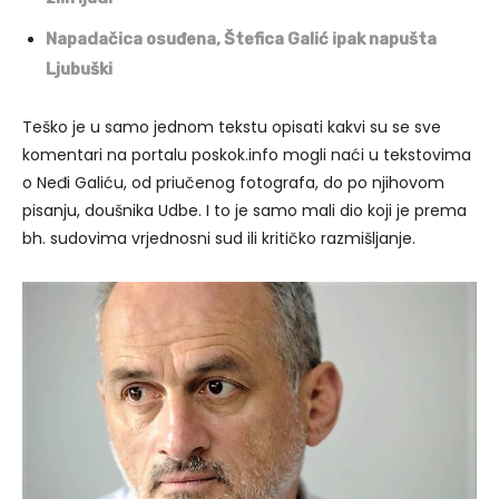
Napadačica osuđena, Štefica Galić ipak napušta
Ljubuški
Teško je u samo jednom tekstu opisati kakvi su se sve
komentari na portalu poskok.info mogli naći u tekstovima
o Neđi Galiću, od priučenog fotografa, do po njihovom
pisanju, doušnika Udbe. I to je samo mali dio koji je prema
bh. sudovima vrjednosni sud ili kritičko razmišljanje.