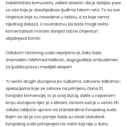
indoktrinirani komunista, zakleti ateista i da je dobijao pare
za vize koje je obezbjeđivao ljudima tokom rata. To su sve
činjenice koje su navedene u tekstu, a za koje nema
nijednog dokaza. U novinarstvu da biste mogli nešto
komentarisati morate donijeti tačne činjenice”,
objašnjava Kontić.
Odlukom Ustavnog suda neprijatno je, kako kaže,
iznenađen i Mehmed Halilović, dugogodišnji ombudsmen
za ljudska prava i medijski ekspert.
“U većini drugih slučajeva po tužbama, odnosno žalbama i
apelacijama koje se odnose na primjenu člana 10.
Evropske konvencije, to je ovaj slučaj, dakle u najvećem
broju slučajeva riječ je o kleveti, Ustavni sud je u većini tih
odluka zaključio upravo na standardima Evropskog suda.
Bojim se da je ovo primjer kada su visoki standardi
Evropskog suda primjenjeni na način koji nije u duhu