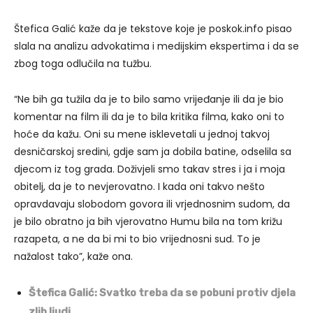
Štefica Galić kaže da je tekstove koje je poskok.info pisao
slala na analizu advokatima i medijskim ekspertima i da se
zbog toga odlučila na tužbu.
“Ne bih ga tužila da je to bilo samo vrijeđanje ili da je bio
komentar na film ili da je to bila kritika filma, kako oni to
hoće da kažu. Oni su mene isklevetali u jednoj takvoj
desničarskoj sredini, gdje sam ja dobila batine, odselila sa
djecom iz tog grada. Doživjeli smo takav stres i ja i moja
obitelj, da je to nevjerovatno. I kada oni takvo nešto
opravdavaju slobodom govora ili vrjednosnim sudom, da
je bilo obratno ja bih vjerovatno Humu bila na tom križu
razapeta, a ne da bi mi to bio vrijednosni sud. To je
nažalost tako”, kaže ona.
Štefica Galić: Svatko treba da se pobuni protiv djela
zlih ljudi