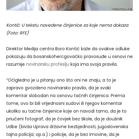
Kontić: U tekstu navedene činjenice za koje nema dokaza
(Foto: RFE)
Direktor Medija centra Boro Kontić kaže da ovakve odluke
pokazuju da bosanskohercgovačko pravosuđe u osnovi ne
razumije
novinarsku profesiju
koja ima svoja pravila.
“Očigledno je u pitanju ono što oni ne znaju, a to je
zapravo gvozdeno novinarsko pravilo, da je svaki
komentar slobodan na osnovu tačnih činjenica. Prema
tome, ovo bi bili vrijednosni sudovi ili njegov komentar
ukoliko su tačne činjenice koje on navodi tamo, da je to
priučeni fotograf, da je čovjek bez škole, da je doušnik
Udbe (bivša Uprava državne bezbjednosti, jugoslovenska
tajna policija; op.a.) i policije, da je bez imovine, da je