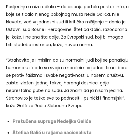
Posljednju u nizu odluka – da pisanje portala poskok.info, a
koje se ticalo njenog pokojnog muža Neđe Galića, nije
kleveta, već vrijednosni sud ili kritičko mišljenje – donio je
Ustavni sud Bosne i Hercgovine. Štefica Galić, razočarana
je, kaže, i ne zna šta dalje. Za Evropski sud, koji bi mogao
biti sljedeća instanca, kaže, novca nema.
“Strahovito je i mislim da su normalni ljudi koji se ponašaju
humano u skladu sa svojim moralnim vrijednostima, bore
se protiv fašizma i svake negativnosti u našem društvu,
zaista izloženi jednoj takvoj harangi desnice, gdje
neprestalno gube na sudu. Ja znam da ja nisam jedina.
Strahovito je teško sve to podnositi i psihički i finansijski”,
kaže Galić za Radio Slobodna Evropa.
Pretučena supruga Nedeljka Galića
Štefica Galić u raljama nacionalista