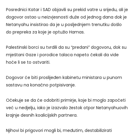
Posrednici Katar i SAD objavili su prekid vatre u srijedu, ali je
dogovor ostao u neizvjesnosti duže od jednog dana dok je
Netanyahu insistirao da je u posljednjem trenutku došlo
do prepreka za koje je optužio Hamas.
Palestinski borci su tvrdili da su “predani” dogovoru, dok su
mještani Gaze i porodice talaca napeto čekali da vide
hoće li se to ostvariti.
Dogovor će biti proslijeđen kabinetu ministara u punom
sastavu na konačno potpisivanje.
Očekuje se da će odobriti primirje, koje bi moglo započeti
već u nedjelju, iako je izazvalo žestok otpor Netanyahuovih
krajnje desnih koalicijskih partnera.
Njihovi bi prigovori mogli bi, međutim, destabilizirati