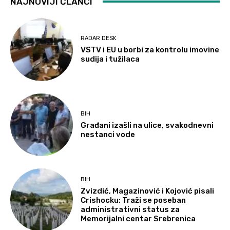
NAJNOVIJI ČLANCI
RADAR DESK
VSTV i EU u borbi za kontrolu imovine
sudija i tužilaca
BIH
Građani izašli na ulice, svakodnevni
nestanci vode
BIH
Zvizdić, Magazinović i Kojović pisali
Crishocku: Traži se poseban
administrativni status za
Memorijalni centar Srebrenica