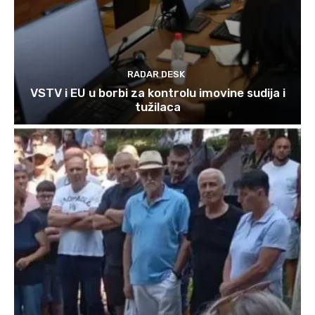
RADAR DESK
VSTV i EU u borbi za kontrolu imovine sudija i
tužilaca