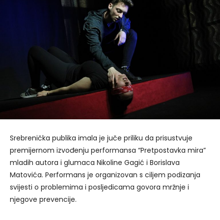
Srebrenička publika imala je juče priliku da prisustvuje
premijernom izvođenju performansa “Pretpostavka mira”
mladih autora i glumaca Nikoline Gagić i Borislava
Matovića. Performans je organizovan s ciljem podizanja
svijesti o problemima i posljedicama govora mržnje i
njegove prevencije.