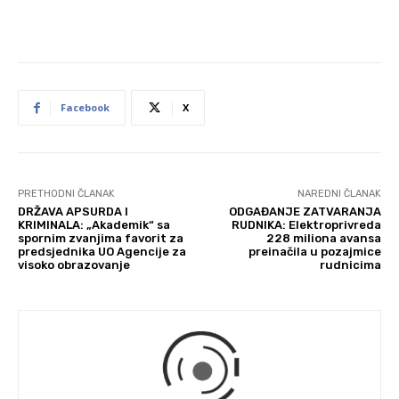
Facebook
X
PRETHODNI ČLANAK
NAREDNI ČLANAK
DRŽAVA APSURDA I
ODGAĐANJE ZATVARANJA
KRIMINALA: „Akademik“ sa
RUDNIKA: Elektroprivreda
spornim zvanjima favorit za
228 miliona avansa
predsjednika UO Agencije za
preinačila u pozajmice
visoko obrazovanje
rudnicima