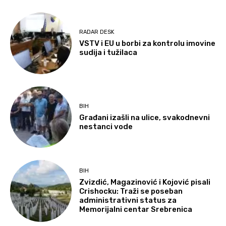
RADAR DESK
VSTV i EU u borbi za kontrolu imovine
sudija i tužilaca
BIH
Građani izašli na ulice, svakodnevni
nestanci vode
BIH
Zvizdić, Magazinović i Kojović pisali
Crishocku: Traži se poseban
administrativni status za
Memorijalni centar Srebrenica