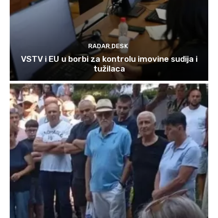
RADAR DESK
VSTV i EU u borbi za kontrolu imovine sudija i
tužilaca