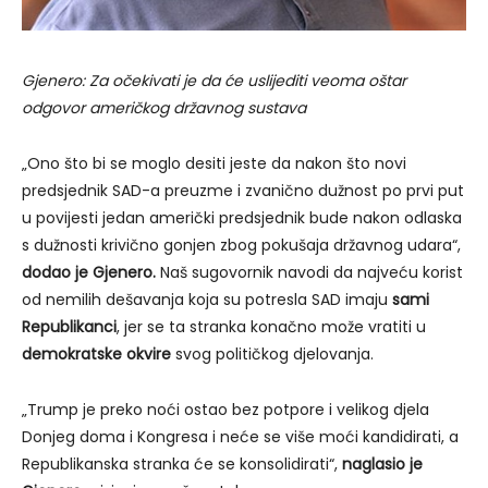
Gjenero: Za očekivati je da će uslijediti veoma oštar
odgovor američkog državnog sustava
„Ono što bi se moglo desiti jeste da nakon što novi
predsjednik SAD-a preuzme i zvanično dužnost po prvi put
u povijesti jedan američki predsjednik bude nakon odlaska
s dužnosti krivično gonjen zbog pokušaja državnog udara“,
dodao je Gjenero.
Naš sugovornik navodi da najveću korist
od nemilih dešavanja koja su potresla SAD imaju
sami
Republikanci
, jer se ta stranka konačno može vratiti u
demokratske okvire
svog političkog djelovanja.
„Trump je preko noći ostao bez potpore i velikog djela
Donjeg doma i Kongresa i neće se više moći kandidirati, a
Republikanska stranka će se konsolidirati“,
naglasio je