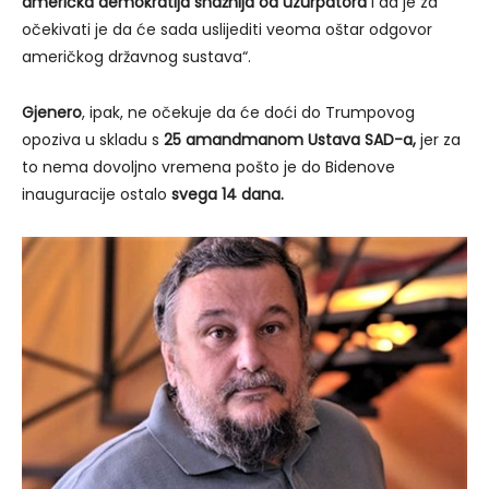
američka demokratija snažnija od uzurpatora
i da je za
očekivati je da će sada uslijediti veoma oštar odgovor
američkog državnog sustava“.
Gjenero
, ipak, ne očekuje da će doći do Trumpovog
opoziva u skladu s
25 amandmanom Ustava SAD-a,
jer za
to nema dovoljno vremena pošto je do Bidenove
inauguracije ostalo
svega 14 dana.