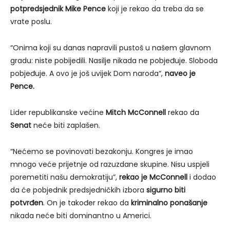
potpredsjednik Mike Pence
koji je rekao da treba da se
vrate poslu.
“Onima koji su danas napravili pustoš u našem glavnom
gradu: niste pobijedili. Nasilje nikada ne pobjeđuje. Sloboda
pobjeđuje. A ovo je još uvijek Dom naroda“,
naveo je
Pence.
Lider republikanske većine
Mitch McConnell
rekao da
Senat
neće biti zaplašen.
“Nećemo se povinovati bezakonju. Kongres je imao
mnogo veće prijetnje od razuzdane skupine. Nisu uspjeli
poremetiti našu demokratiju”,
rekao je McConnell
i dodao
da će pobjednik predsjedničkih izbora
sigurno biti
potvrđen
. On je također rekao da
kriminalno ponašanje
nikada neće biti dominantno u Americi.