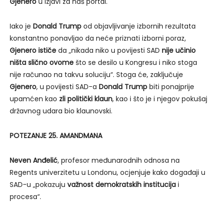
Gjenero
u izjavi za naš portal.
Iako je
Donald Trump
od objavljivanje izbornih rezultata
konstantno ponavljao da neće priznati izborni poraz,
Gjenero ističe
da „nikada niko u povijesti SAD
nije učinio
ništa slično ovome
što se desilo u Kongresu i niko stoga
nije računao na takvu soluciju“. Stoga će, zaključuje
Gjenero
, u povijesti SAD-a
Donald Trump
biti ponajprije
upamćen kao
zli politički klaun
, kao i što je i njegov pokušaj
državnog udara bio klaunovski.
POTEZANJE 25. AMANDMANA
Neven Anđelić
, profesor međunarodnih odnosa na
Regents univerzitetu u Londonu, ocjenjuje kako događaji u
SAD-u „pokazuju
važnost demokratskih institucija
i
procesa“.