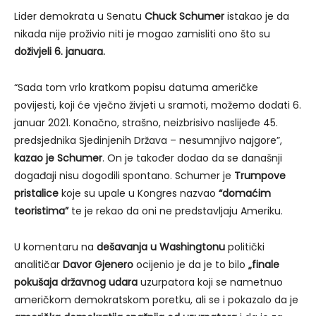
Lider demokrata u Senatu
Chuck Schumer
istakao je da
nikada nije proživio niti je mogao zamisliti ono što su
doživjeli 6. januara.
“Sada tom vrlo kratkom popisu datuma američke
povijesti, koji će vječno živjeti u sramoti, možemo dodati 6.
januar 2021. Konačno, strašno, neizbrisivo naslijeđe 45.
predsjednika Sjedinjenih Država – nesumnjivo najgore”,
kazao je Schumer
. On je također dodao da se današnji
događaji nisu dogodili spontano. Schumer je
Trumpove
pristalice
koje su upale u Kongres nazvao
“domaćim
teoristima”
te je rekao da oni ne predstavljaju Ameriku.
U komentaru na
dešavanja u Washingtonu
politički
analitičar
Davor Gjenero
ocijenio je da je to bilo
„finale
pokušaja državnog udara
uzurpatora koji se nametnuo
američkom demokratskom poretku, ali se i pokazalo da je