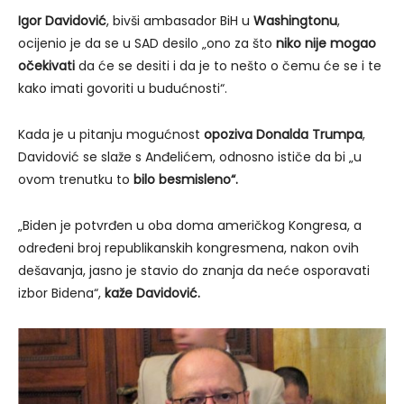
Igor Davidović
, bivši ambasador BiH u
Washingtonu
,
ocijenio je da se u SAD desilo „ono za što
niko nije mogao
očekivati
da će se desiti i da je to nešto o čemu će se i te
kako imati govoriti u budućnosti“.
Kada je u pitanju mogućnost
opoziva Donalda Trumpa
,
Davidović se slaže s Anđelićem, odnosno ističe da bi „u
ovom trenutku to
bilo besmisleno“.
„Biden je potvrđen u oba doma američkog Kongresa, a
određeni broj republikanskih kongresmena, nakon ovih
dešavanja, jasno je stavio do znanja da neće osporavati
izbor Bidena“,
kaže Davidović.