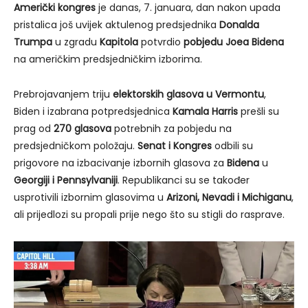
Američki kongres
je danas, 7. januara, dan nakon upada
pristalica još uvijek aktulenog predsjednika
Donalda
Trumpa
u zgradu
Kapitola
potvrdio
pobjedu Joea Bidena
na američkim predsjedničkim izborima.
Prebrojavanjem triju
elektorskih glasova u Vermontu
,
Biden i izabrana potpredsjednica
Kamala Harris
prešli su
prag od
270 glasova
potrebnih za pobjedu na
predsjedničkom položaju.
Senat i Kongres
odbili su
prigovore na izbacivanje izbornih glasova za
Bidena
u
Georgiji i Pennsylvaniji
. Republikanci su se također
usprotivili izbornim glasovima u
Arizoni, Nevadi i Michiganu
,
ali prijedlozi su propali prije nego što su stigli do rasprave.