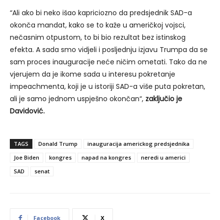
“Ali ako bi neko išao kapriciozno da predsjednik SAD-a
okonča mandat, kako se to kaže u američkoj vojsci,
nečasnim otpustom, to bi bio rezultat bez istinskog
efekta. A sada smo vidjeli i posljednju izjavu Trumpa da se
sam proces inauguracije neće ničim ometati. Tako da ne
vjerujem da je ikome sada u interesu pokretanje
impeachmenta, koji je u istoriji SAD-a više puta pokretan,
ali je samo jednom uspješno okončan“,
zaključio je
Davidović.
TAGS
Donald Trump
inauguracija americkog predsjednika
Joe Biden
kongres
napad na kongres
neredi u americi
SAD
senat
Facebook
X