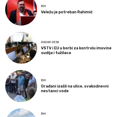
BIH
Veležu je potreban Rahimić
RADAR DESK
VSTV i EU u borbi za kontrolu imovine
sudija i tužilaca
BIH
Građani izašli na ulice, svakodnevni
nestanci vode
BIH