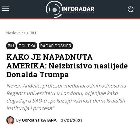
Naslovnica
BiH
BIH
POLITIKA
RADAR DOSSIER
KAKO JE NAPADNUTA
AMERIKA: Neizbrisivo naslijeđe
Donalda Trumpa
Neven Anđelić, profesor međunarodnih odnosa na
Regents univerzitetu u Londonu, ocjenjuje kako
događaji u SAD-u „pokazuju važnost demokratskih
institucija i procesa“
By
Gordana KATANA
07/01/2021