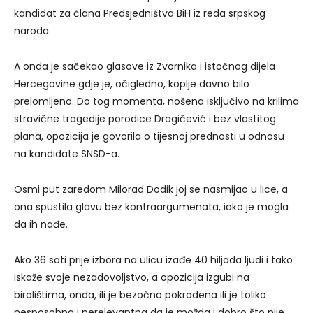
kandidat za člana Predsjedništva BiH iz reda srpskog
naroda.
A onda je sačekao glasove iz Zvornika i istočnog dijela
Hercegovine gdje je, očigledno, koplje davno bilo
prelomljeno. Do tog momenta, nošena isključivo na krilima
stravične tragedije porodice Dragičević i bez vlastitog
plana, opozicija je govorila o tijesnoj prednosti u odnosu
na kandidate SNSD-a.
Osmi put zaredom Milorad Dodik joj se nasmijao u lice, a
ona spustila glavu bez kontraargumenata, iako je mogla
da ih nađe.
Ako 36 sati prije izbora na ulicu izađe 40 hiljada ljudi i tako
iskaže svoje nezadovoljstvo, a opozicija izgubi na
biralištima, onda, ili je bezočno pokradena ili je toliko
nesposobna i nerelevantna da je možda i dobro što nije