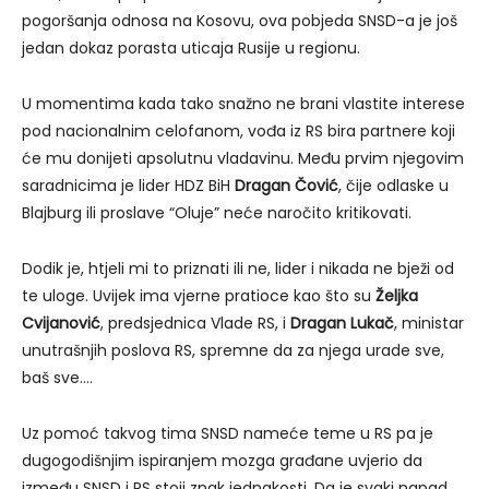
pogoršanja odnosa na Kosovu, ova pobjeda SNSD-a je još
jedan dokaz porasta uticaja Rusije u regionu.
U momentima kada tako snažno ne brani vlastite interese
pod nacionalnim celofanom, vođa iz RS bira partnere koji
će mu donijeti apsolutnu vladavinu. Među prvim njegovim
saradnicima je lider HDZ BiH
Dragan Čović
, čije odlaske u
Blajburg ili proslave “Oluje” neće naročito kritikovati.
Dodik je, htjeli mi to priznati ili ne, lider i nikada ne bježi od
te uloge. Uvijek ima vjerne pratioce kao što su
Željka
Cvijanović
, predsjednica Vlade RS, i
Dragan Lukač
, ministar
unutrašnjih poslova RS, spremne da za njega urade sve,
baš sve….
Uz pomoć takvog tima SNSD nameće teme u RS pa je
dugogodišnjim ispiranjem mozga građane uvjerio da
između SNSD i RS stoji znak jednakosti. Da je svaki napad