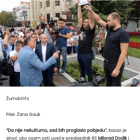
Žurnal.info
Piše: Žana Gauk
“Da nije nekulturno, sad bih proglasio pobjedu”
, kazao je
sinoć oko osam sati uveče predsjednik RS
Milorad Dodik
i