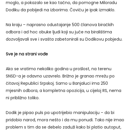
moglo, a pokazalo se kao tačno, da pomogne Miloradu
Dodiku da pobijedi na izborima. Čoviću je ipak izmaklo.
Na kraju – naprasno odustajanje 500 članova biračkih
odbora i ad hoc obuke ljudi koji su juče na biralištima
dozvoljavali sve i svašta zabetonirali su Dodikovu pobjedu.
Sve je na strani vođe
Ako se vratimo nekoliko godina u prošlost, na terenu
SNSD-a je odavno uzavrelo. Brižno je granao mrežu po
čitavoj Republici Srpskoj. Samo u Banjaluci ima 250
mjesnih odbora, a kompletna opozicija, u cijeloj RS, nema
ni približno toliko.
Dodik je pipao puls pa upotrijebio manipulaciju – da bi
pridobio narod, mora nešto i da mu ponudi. Tako nije imao
problem s tim da se debelo zaduži kako bi platio autoput,