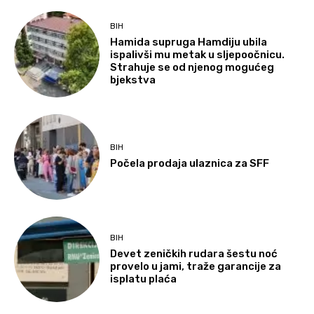
BIH
Hamida supruga Hamdiju ubila
ispalivši mu metak u sljepoočnicu.
Strahuje se od njenog mogućeg
bjekstva
BIH
Počela prodaja ulaznica za SFF
BIH
Devet zeničkih rudara šestu noć
provelo u jami, traže garancije za
isplatu plaća