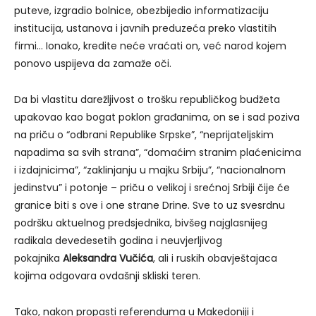
puteve, izgradio bolnice, obezbijedio informatizaciju
institucija, ustanova i javnih preduzeća preko vlastitih
firmi… Ionako, kredite neće vraćati on, već narod kojem
ponovo uspijeva da zamaže oči.
Da bi vlastitu darežljivost o trošku republičkog budžeta
upakovao kao bogat poklon građanima, on se i sad poziva
na priču o “odbrani Republike Srpske”, “neprijateljskim
napadima sa svih strana”, “domaćim stranim plaćenicima
i izdajnicima”, “zaklinjanju u majku Srbiju”, “nacionalnom
jedinstvu” i potonje – priču o velikoj i srećnoj Srbiji čije će
granice biti s ove i one strane Drine. Sve to uz svesrdnu
podršku aktuelnog predsjednika, bivšeg najglasnijeg
radikala devedesetih godina i neuvjerljivog
pokajnika
Aleksandra Vučića
, ali i ruskih obavještajaca
kojima odgovara ovdašnji skliski teren.
Tako, nakon propasti referenduma u Makedoniji i