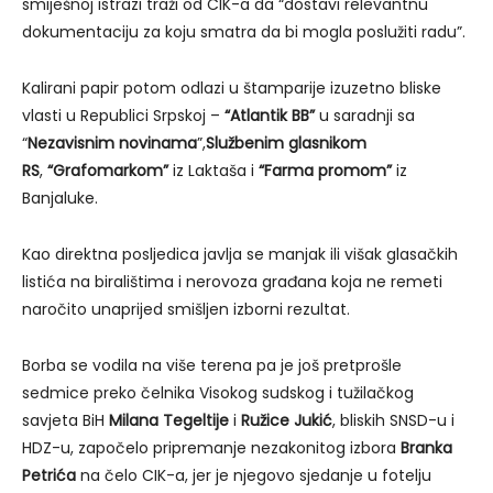
smiješnoj istrazi traži od CIK-a da “dostavi relevantnu
dokumentaciju za koju smatra da bi mogla poslužiti radu”.
Kalirani papir potom odlazi u štamparije izuzetno bliske
vlasti u Republici Srpskoj –
“Atlantik BB”
u saradnji sa
“
Nezavisnim novinama
”,
Službenim glasnikom
RS
,
“Grafomarkom”
iz Laktaša i
“Farma promom”
iz
Banjaluke.
Kao direktna posljedica javlja se manjak ili višak glasačkih
listića na biralištima i nerovoza građana koja ne remeti
naročito unaprijed smišljen izborni rezultat.
Borba se vodila na više terena pa je još pretprošle
sedmice preko čelnika Visokog sudskog i tužilačkog
savjeta BiH
Milana Tegeltije
i
Ružice Jukić
, bliskih SNSD-u i
HDZ-u, započelo pripremanje nezakonitog izbora
Branka
Petrića
na čelo CIK-a, jer je njegovo sjedanje u fotelju