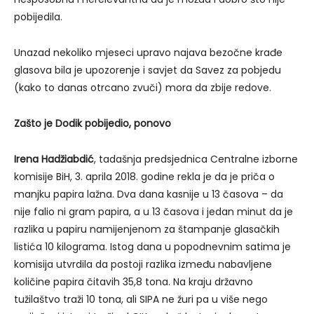
pobijedila.
Unazad nekoliko mjeseci upravo najava bezočne krađe
glasova bila je upozorenje i savjet da Savez za pobjedu
(kako to danas otrcano zvuči) mora da zbije redove.
Zašto je Dodik pobijedio, ponovo
Irena Hadžiabdić
, tadašnja predsjednica Centralne izborne
komisije BiH, 3. aprila 2018. godine rekla je da je priča o
manjku papira lažna. Dva dana kasnije u 13 časova – da
nije falio ni gram papira, a u 13 časova i jedan minut da je
razlika u papiru namijenjenom za štampanje glasačkih
listića 10 kilograma. Istog dana u popodnevnim satima je
komisija utvrdila da postoji razlika između nabavljene
količine papira čitavih 35,8 tona. Na kraju državno
tužilaštvo traži 10 tona, ali SIPA ne žuri pa u više nego