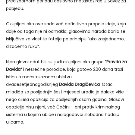
predizbornom periodu doslovno metastazirao u Savez za
pobjedu.
Okupljeni oko ove sada već definitivno propale ideje, koja
dalje od toga nije ni odmakla, glasovima naroda borila se
isključivo za vlastite fotelje po principu “ako zasjednemo,
dizaćemo ruku”.
Njen glavni adut bili su ljudi okupljeni oko grupe
“Pravda za
Davida”
i nesrećne porodice, koja gotovo 200 dana traži
istinu o monstruoznom ubistvu
dvadesetjednogodišnjeg
Davida Dragičevića
. Otac
mladića za posljednjih šest mjeseci uradio je daleko više
nego cijela opozicija za posljednjih osam godina. Glasovi
opozicije nisu njeni, već Ćaćini – oni protiv kriminalnog
sistema u kojem ubice i nalogodavci slobodno hodaju
ulicama.