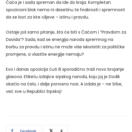
Ćaća je i sada spreman da ide do kraja. Kompletan
opozicioni blok nema ni desetinu te hrabrosti i spremnosti
da se bori za iste ciljeve – istinu i pravdu.
Ostaje još samo pitanje, šta će biti s Ćaćom i “Pravdom za
Davida”? Sada, kad se energija naroda spremnog na
borbu za pravdu i istinu ne može više iskoristiti za političke
promjene, a vlastite energije nemaju?
Evo i danas opozicija ćuti ili sporadično traži novo brojanje
glasova. Etiketu izdajice srpskog naroda, koju joj je Dodik
okačio na čelo, i dalje ponosno nosi. A izdala je – ne Srbe,
već sve u Republici Srpskoj!
Facebook
X