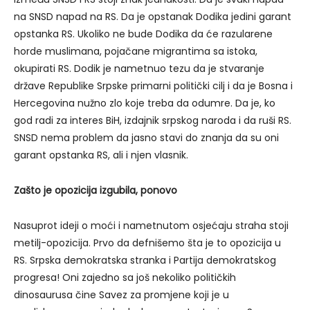
na SNSD napad na RS. Da je opstanak Dodika jedini garant
opstanka RS. Ukoliko ne bude Dodika da će razularene
horde muslimana, pojačane migrantima sa istoka,
okupirati RS. Dodik je nametnuo tezu da je stvaranje
države Republike Srpske primarni politički cilj i da je Bosna i
Hercegovina nužno zlo koje treba da odumre. Da je, ko
god radi za interes BiH, izdajnik srpskog naroda i da ruši RS.
SNSD nema problem da jasno stavi do znanja da su oni
garant opstanka RS, ali i njen vlasnik.
Zašto je opozicija izgubila, ponovo
Nasuprot ideji o moći i nametnutom osjećaju straha stoji
metilj-opozicija. Prvo da defnišemo šta je to opozicija u
RS. Srpska demokratska stranka i Partija demokratskog
progresa! Oni zajedno sa još nekoliko političkih
dinosaurusa čine Savez za promjene koji je u