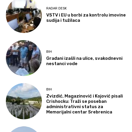
RADAR DESK
VSTV i EU u borbi za kontrolu imovine
sudija i tužilaca
BIH
Građani izašli na ulice, svakodnevni
nestanci vode
BIH
Zvizdić, Magazinović i Kojović pisali
Crishocku: Traži se poseban
administrativni status za
Memorijalni centar Srebrenica