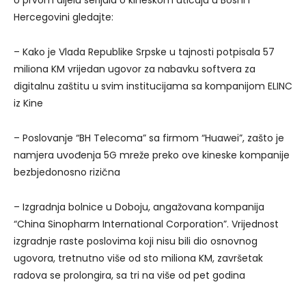
U prvom dijelu serijala o kineskom uticaju u Bosni i
Hercegovini gledajte:
– Kako je Vlada Republike Srpske u tajnosti potpisala 57
miliona KM vrijedan ugovor za nabavku softvera za
digitalnu zaštitu u svim institucijama sa kompanijom ELINC
iz Kine
– Poslovanje “BH Telecoma” sa firmom “Huawei”, zašto je
namjera uvođenja 5G mreže preko ove kineske kompanije
bezbjedonosno rizična
– Izgradnja bolnice u Doboju, angažovana kompanija
“China Sinopharm International Corporation”. Vrijednost
izgradnje raste poslovima koji nisu bili dio osnovnog
ugovora, tretnutno više od sto miliona KM, završetak
radova se prolongira, sa tri na više od pet godina