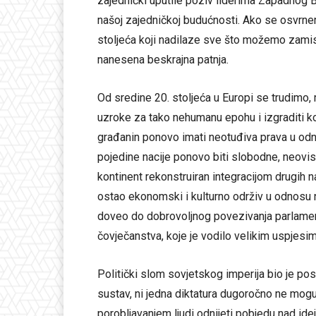
zajednički uputile poziv liderima Zapadnog 
našoj zajedničkoj budućnosti. Ako se osvrne
stoljeća koji nadilaze sve što možemo zamisl
nanesena beskrajna patnja.
Od sredine 20. stoljeća u Europi se trudimo, m
uzroke za tako nehumanu epohu i izgraditi k
građanin ponovo imati neotuđiva prava u odno
pojedine nacije ponovo biti slobodne, neovis
kontinent rekonstruiran integracijom drugih na
ostao ekonomski i kulturno održiv u odnosu na
doveo do dobrovoljnog povezivanja parlament
čovječanstva, koje je vodilo velikim uspjesim
Politički slom sovjetskog imperija bio je posl
sustav, ni jedna diktatura dugoročno ne mogu 
porobljavanjem ljudi odnijeti pobjedu nad id