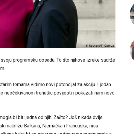
ti svoju programsku dosadu. To što njihove izreke sadrže
im.
arim temama vidimo novi potencijal za akciju. I jedan
o neočekivanom trenutku povijesti i pokazati nam novo
 mogla bi biti jedna od njih. Zašto? Još nikada dvije
ski najbliže Balkanu, Njemačka i Francuska, nisu