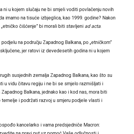
 ni u kojem slučaju ne bi smjeli voditi povlačenju novih
lo da imamo na tisuće izbjeglica, kao 1999. godine? Nakon
 „etničko čišćenje” bi morali biti stavljeni
ad acta
.
ju podjelu na području Zapadnog Balkana, po „etničkom”
isključene, jer ratovi iz devedesetih godina ni u kojem
ugih susjednih zemalja Zapadnog Balkana, kao što su
i u vidu čitavu regiju i ne bi se smjelo razmišljati i
a Zapadnog Balkana, jednako kao i kod nas, mora biti
 temelje i podržati razvoj u smjeru podjele vlasti i
gospođo kancelarko i vama predsjedniče Macron:
zvedite na pravi put uz pomoć Vaše odlučnosti i