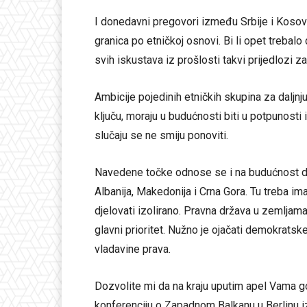
I donedavni pregovori između Srbije i Kosova
granica po etničkoj osnovi. Bi li opet treba
svih iskustava iz prošlosti takvi prijedlozi za
Ambicije pojedinih etničkih skupina za daljn
ključu, moraju u budućnosti biti u potpunosti 
slučaju se ne smiju ponoviti.
Navedene točke odnose se i na budućnost dr
Albanija, Makedonija i Crna Gora. Tu treba imat
djelovati izolirano. Pravna država u zemljam
glavni prioritet. Nužno je ojačati demokratske
vladavine prava.
Dozvolite mi da na kraju uputim apel Vama 
konferenciju o Zapadnom Balkanu u Berlinu i