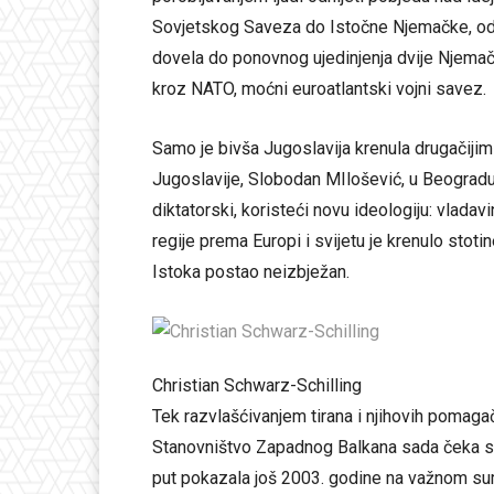
Sovjetskog Saveza do Istočne Njemačke, od i
dovela do ponovnog ujedinjenja dvije Njemačk
kroz NATO, moćni euroatlantski vojni savez.
Samo je bivša Jugoslavija krenula drugačiji
Jugoslavije, Slobodan MIlošević, u Beogradu 
diktatorski, koristeći novu ideologiju: vlad
regije prema Europi i svijetu je krenulo stotin
Istoka postao neizbježan.
Christian Schwarz-Schilling
Tek razvlašćivanjem tirana i njihovih pomag
Stanovništvo Zapadnog Balkana sada čeka svoj
put pokazala još 2003. godine na važnom su