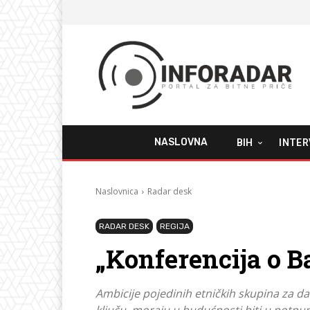
NASLOVNA
BIH
INTER
Naslovnica
Radar desk
RADAR DESK
REGIJA
„Konferencija o Ba
Ambicije pojedinih etničkih skupina za 