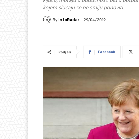
ključu, moraju u budućnosti biti u potpuno
kojem slučaju se ne smiju ponoviti.
By
InfoRadar
29/04/2019
Facebook
Podjeli