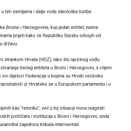
se u tim zemljama i dalje vode ideološke borbe.
ka Bosne i Hercegovine, koji jedan entitet, naime
dinama prijeti kako će Republiku Srpsku odvojiti od
u državu.
kom strankom Hrvata (HDZ), tako što njezinog vođu
varanja trećeg entiteta u Bosni i Hercegovini, s ciljem
se svi dijelovi Federacije u kojima su Hrvati većinsko
 nacionalisti iz Hrvatske se u Europskom parlamentu i u
ti kao “retoriku”, već u toj situaciji mora reagirati.
skih političara i institucija u Bosni i Hercegovini, onda
arodna zajednica trebala intervenirati.