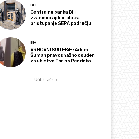
BIH
Centralna banka BiH
zvanično aplicirala za
pristupanje SEPA području
BIH
VRHOVNI SUD FBiH: Adem
Šuman pravosnažno osuđen
za ubistvo Farisa Pendeka
Učitati više