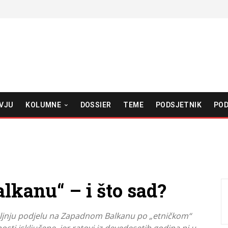
VJU
KOLUMNE
DOSSIER
TEME
PODSJETNIK
POD
lkanu“ – i što sad?
daljnju podjelu na Zapadnom Balkanu po „etničkom“