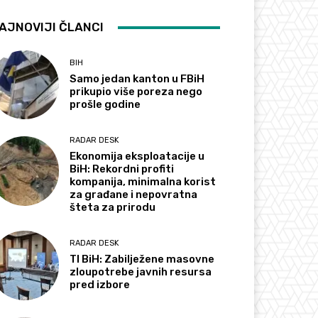
AJNOVIJI ČLANCI
BIH
Samo jedan kanton u FBiH
prikupio više poreza nego
prošle godine
RADAR DESK
Ekonomija eksploatacije u
BiH: Rekordni profiti
kompanija, minimalna korist
za građane i nepovratna
šteta za prirodu
RADAR DESK
TI BiH: Zabilježene masovne
zloupotrebe javnih resursa
pred izbore