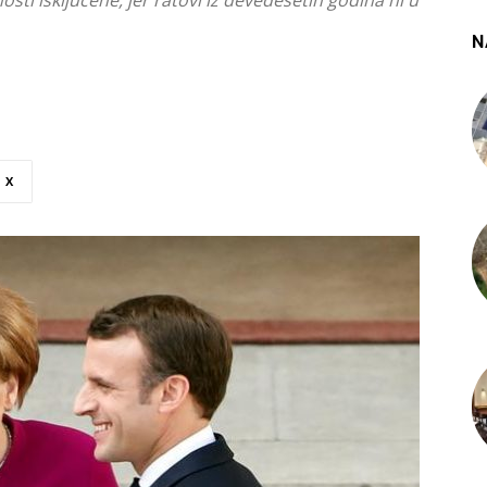
sti isključene, jer ratovi iz devedesetih godina ni u
N
X