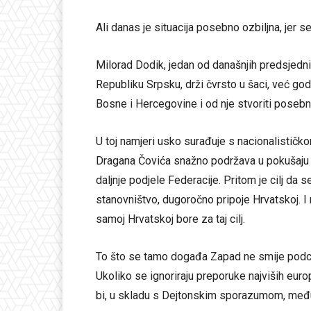
Ali danas je situacija posebno ozbiljna, jer 
Milorad Dodik, jedan od današnjih predsjedni
Republiku Srpsku, drži čvrsto u šaci, već go
Bosne i Hercegovine i od nje stvoriti posebn
U toj namjeri usko surađuje s nacionalistič
Dragana Čovića snažno podržava u pokušaju st
daljnje podjele Federacije. Pritom je cilj da 
stanovništvo, dugoročno pripoje Hrvatskoj. I
samoj Hrvatskoj bore za taj cilj.
To što se tamo događa Zapad ne smije podcijeni
Ukoliko se ignoriraju preporuke najviših europ
bi, u skladu s Dejtonskim sporazumom, međun