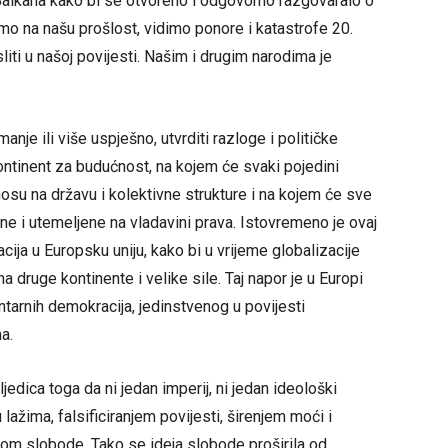
Balkana kako bi se otvoreno i odgovorno razgovaralo o
mo na našu prošlost, vidimo ponore i katastrofe 20.
iti u našoj povijesti. Našim i drugim narodima je
anje ili više uspješno, utvrditi razloge i političke
ontinent za budućnost, na kojem će svaki pojedini
su na državu i kolektivne strukture i na kojem će sve
ne i utemeljene na vladavini prava. Istovremeno je ovaj
cija u Europsku uniju, kako bi u vrijeme globalizacije
 druge kontinente i velike sile. Taj napor je u Europi
arnih demokracija, jedinstvenog u povijesti
a.
jedica toga da ni jedan imperij, ni jedan ideološki
lažima, falsificiranjem povijesti, širenjem moći i
ejom slobode. Tako se ideja slobode proširila od