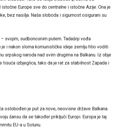
stočne Europe sve do centralne i istočne Azije. Ona je
e, bez nasilja. Naša sloboda i sigurnost osigurani su
m – svojim, sudbonosnim putem. Tadašnji vođa
je i nakon sloma komunističke ideje zemlju htio voditi
avinu srpskog naroda nad svim drugima na Balkanu. Iz obje
e tisuća izbjeglica, tako da je rat za stabilnost Zapada i
ača oslobođen je put za nove, neovisne države Balkana.
u šansu da se također priključi Europi. Europa je taj
mmitu EU-a u Solunu.