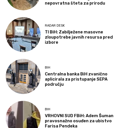
nepovratna šteta za prirodu
RADAR DESK
TI BiH: Zabilježene masovne
zloupotrebe javnih resursa pred
izbore
BIH
Centralna banka BiH zvanično
aplicirala za pristupanje SEPA
području
BIH
VRHOVNI SUD FBiH: Adem Šuman
pravosnažno osuđen za ubistvo
Farisa Pendeka