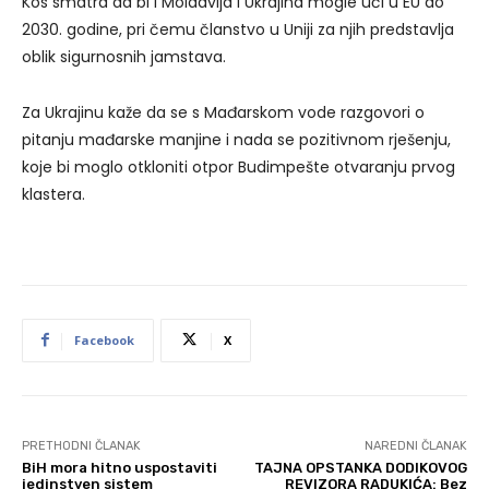
Kos smatra da bi i Moldavija i Ukrajina mogle ući u EU do
2030. godine, pri čemu članstvo u Uniji za njih predstavlja
oblik sigurnosnih jamstava.
Za Ukrajinu kaže da se s Mađarskom vode razgovori o
pitanju mađarske manjine i nada se pozitivnom rješenju,
koje bi moglo otkloniti otpor Budimpešte otvaranju prvog
klastera.
Facebook
X
PRETHODNI ČLANAK
NAREDNI ČLANAK
BiH mora hitno uspostaviti
TAJNA OPSTANKA DODIKOVOG
jedinstven sistem
REVIZORA RADUKIĆA: Bez