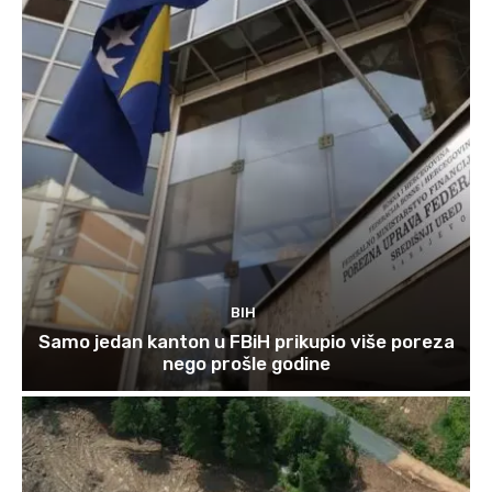
BIH
Samo jedan kanton u FBiH prikupio više poreza
nego prošle godine