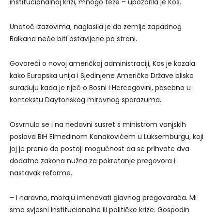
institucionalnoj krizi, mnogo teže – upozorila je Kos.
Unatoč izazovima, naglasila je da zemlje zapadnog
Balkana neće biti ostavljene po strani.
Govoreći o novoj američkoj administraciji, Kos je kazala
kako Europska unija i Sjedinjene Američke Države blisko
surađuju kada je riječ o Bosni i Hercegovini, posebno u
kontekstu Daytonskog mirovnog sporazuma.
Osvrnula se i na nedavni susret s ministrom vanjskih
poslova BiH Elmedinom Konakovićem u Luksemburgu, koji
joj je prenio da postoji mogućnost da se prihvate dva
dodatna zakona nužna za pokretanje pregovora i
nastavak reforme.
– I naravno, moraju imenovati glavnog pregovarača. Mi
smo svjesni institucionalne ili političke krize. Gospodin