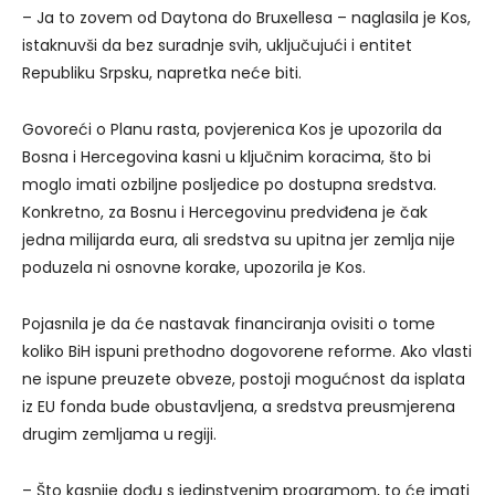
– Ja to zovem od Daytona do Bruxellesa – naglasila je Kos,
istaknuvši da bez suradnje svih, uključujući i entitet
Republiku Srpsku, napretka neće biti.
Govoreći o Planu rasta, povjerenica Kos je upozorila da
Bosna i Hercegovina kasni u ključnim koracima, što bi
moglo imati ozbiljne posljedice po dostupna sredstva.
Konkretno, za Bosnu i Hercegovinu predviđena je čak
jedna milijarda eura, ali sredstva su upitna jer zemlja nije
poduzela ni osnovne korake, upozorila je Kos.
Pojasnila je da će nastavak financiranja ovisiti o tome
koliko BiH ispuni prethodno dogovorene reforme. Ako vlasti
ne ispune preuzete obveze, postoji mogućnost da isplata
iz EU fonda bude obustavljena, a sredstva preusmjerena
drugim zemljama u regiji.
– Što kasnije dođu s jedinstvenim programom, to će imati