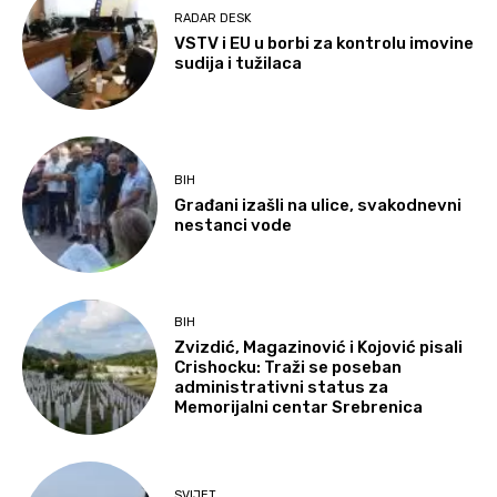
RADAR DESK
VSTV i EU u borbi za kontrolu imovine
sudija i tužilaca
BIH
Građani izašli na ulice, svakodnevni
nestanci vode
BIH
Zvizdić, Magazinović i Kojović pisali
Crishocku: Traži se poseban
administrativni status za
Memorijalni centar Srebrenica
SVIJET