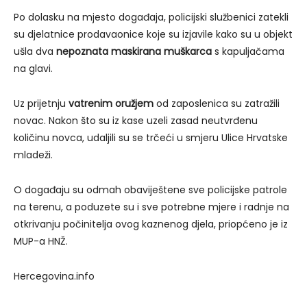
Po dolasku na mjesto događaja, policijski službenici zatekli
su djelatnice prodavaonice koje su izjavile kako su u objekt
ušla dva
nepoznata maskirana muškarca
s kapuljačama
na glavi.
Uz prijetnju
vatrenim oružjem
od zaposlenica su zatražili
novac. Nakon što su iz kase uzeli zasad neutvrđenu
količinu novca, udaljili su se trčeći u smjeru Ulice Hrvatske
mladeži.
O događaju su odmah obaviještene sve policijske patrole
na terenu, a poduzete su i sve potrebne mjere i radnje na
otkrivanju počinitelja ovog kaznenog djela, priopćeno je iz
MUP-a HNŽ.
Hercegovina.info