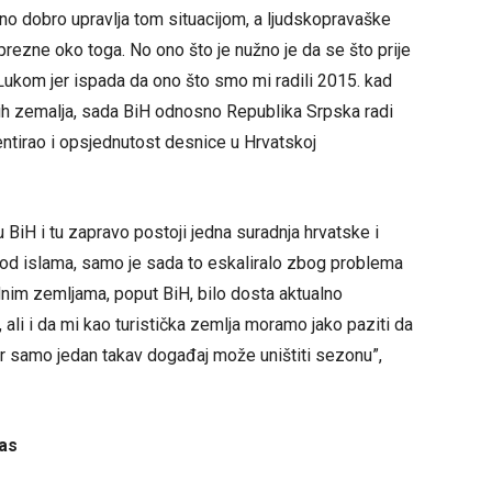
vno dobro upravlja tom situacijom, a ljudskopravaške
oprezne oko toga. No ono što je nužno je da se što prije
Lukom jer ispada da ono što smo mi radili 2015. kad
ih zemalja, sada BiH odnosno Republika Srpska radi
ntirao i opsjednutost desnice u Hrvatskoj
 u BiH i tu zapravo postoji jedna suradnja hrvatske i
 od islama, samo je sada to eskaliralo zbog problema
ednim zemljama, poput BiH, bilo dosta aktualno
, ali i da mi kao turistička zemlja moramo jako paziti da
er samo jedan takav događaj može uništiti sezonu”,
čas