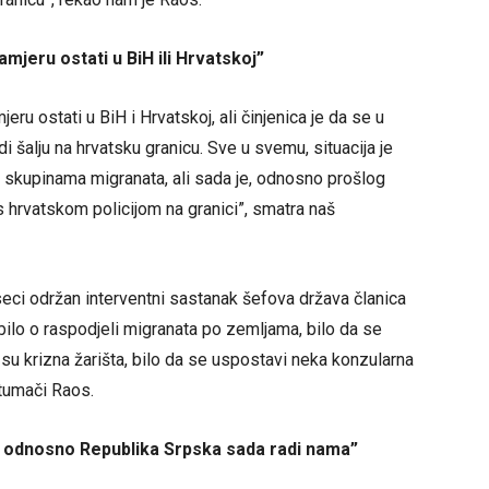
mjeru ostati u BiH ili Hrvatskoj”
ru ostati u BiH i Hrvatskoj, ali činjenica je da se u
udi šalju na hrvatsku granicu. Sve u svemu, situacija je
m skupinama migranata, ali sada je, odnosno prošlog
s hrvatskom policijom na granici”, smatra naš
seci održan interventni sastanak šefova država članica
bilo o raspodjeli migranata po zemljama, bilo da se
e su krizna žarišta, bilo da se uspostavi neka konzularna
 tumači Raos.
iH odnosno Republika Srpska sada radi nama”