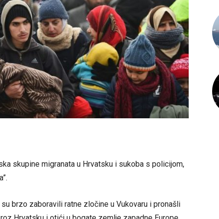
 skupine migranata u Hrvatsku i sukoba s policijom,
a”.
 su brzo zaboravili ratne zločine u Vukovaru i pronašli
kroz Hrvatsku i otići u bogate zemlje zapadne Europe.