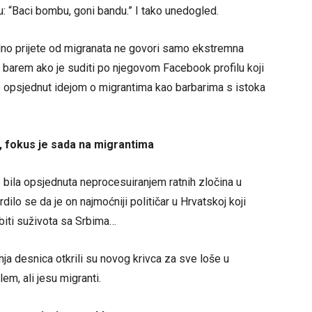
ju: “Baci bombu, goni bandu.” I tako unedogled.
dno prijete od migranata ne govori samo ekstremna
a, barem ako je suditi po njegovom Facebook profilu koji
čno opsjednut idejom o migrantima kao barbarima s istoka
n, fokus je sada na migrantima
e bila opsjednuta neprocesuiranjem ratnih zločina u
ilo se da je on najmoćniji političar u Hrvatskoj koji
 biti suživota sa Srbima…
nja desnica otkrili su novog krivca za sve loše u
em, ali jesu migranti.