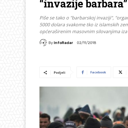
“invazije barbara”
Piše se tako o "barbarskoj invaziji", "organ
5000 dolara svakome tko iz islamskih zema
općeraširenim masovnim silovanjima iza ko
By
InfoRadar
02/11/2018
Facebook
Podjeli