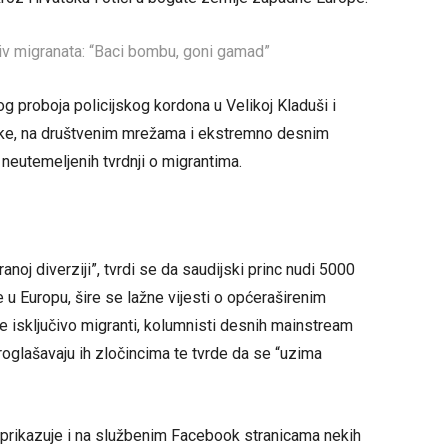
tiv migranata: “Baci bombu, goni gamad”
g proboja policijskog kordona u Velikoj Kladuši i
tske, na društvenim mrežama i ekstremno desnim
, neutemeljenih tvrdnji o migrantima.
ranoj diverziji”, tvrdi se da saudijski princ nudi 5000
u Europu, šire se lažne vijesti o općeraširenim
je isključivo migranti, kolumnisti desnih mainstream
oglašavaju ih zločincima te tvrde da se “uzima
u prikazuje i na službenim Facebook stranicama nekih