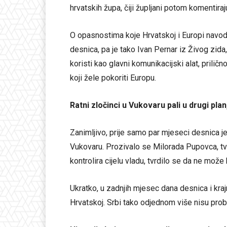
hrvatskih župa, čiji župljani potom komentira
O opasnostima koje Hrvatskoj i Europi navo
desnica, pa je tako Ivan Pernar iz Živog zid
koristi kao glavni komunikacijski alat, prili
koji žele pokoriti Europu.
Ratni zločinci u Vukovaru pali u drugi pla
Zanimljivo, prije samo par mjeseci desnica j
Vukovaru. Prozivalo se Milorada Pupovca, tvrd
kontrolira cijelu vladu, tvrdilo se da ne može
Ukratko, u zadnjih mjesec dana desnica i kraj
Hrvatskoj. Srbi tako odjednom više nisu probl