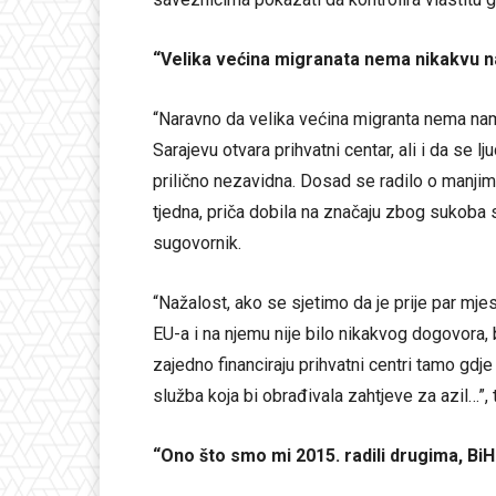
“Velika većina migranata nema nikakvu na
“Naravno da velika većina migranta nema namje
Sarajevu otvara prihvatni centar, ali i da se lj
prilično nezavidna. Dosad se radilo o manji
tjedna, priča dobila na značaju zbog sukoba 
sugovornik.
“Nažalost, ako se sjetimo da je prije par mje
EU-a i na njemu nije bilo nikakvog dogovora, 
zajedno financiraju prihvatni centri tamo gdj
služba koja bi obrađivala zahtjeve za azil…”,
“Ono što smo mi 2015. radili drugima, B