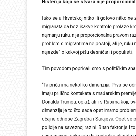
Histerija koja se stvara nije proporcion
Iako se u Hrvatskoj nitko ili gotovo nitko ne 
migranata da bez ikakve kontrole prolaze kro
najmanju ruku, nije proporcionalna pravom ra
problem s migrantima ne postoji, ali je, ruku 
najezde” o kakvoj pišu desničari i populisti.
Tim povodom popričali smo s političkim an
“Ta priča ima nekoliko dimenzija. Prva se odn
imaju prilično kontakata s mađarskim premi
Donalda Trumpa, op.a.), ali i s Rusima koji, sv
dimenzija je to što sada opet imamo problem n
očajne odnose Zagreba i Sarajeva. Opet se pok
policije na saveznoj razini. Bitan faktor je 
saveznicima pokazati da kontrolira vlastitu g