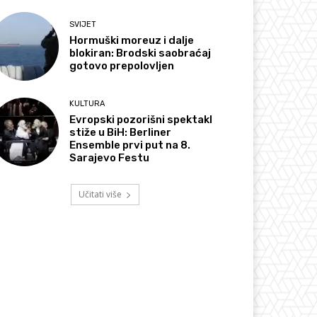
SVIJET
Hormuški moreuz i dalje
blokiran: Brodski saobraćaj
gotovo prepolovljen
KULTURA
Evropski pozorišni spektakl
stiže u BiH: Berliner
Ensemble prvi put na 8.
Sarajevo Festu
Učitati više