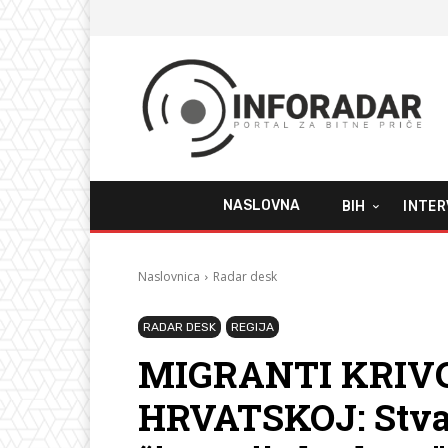
NASLOVNA
BIH
INTER
Naslovnica
Radar desk
RADAR DESK
REGIJA
MIGRANTI KRIVC
HRVATSKOJ: Stvara