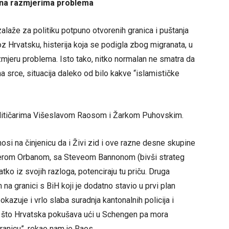
alna razmjerima problema
zalaže za politiku potpuno otvorenih granica i puštanja
z Hrvatsku, histerija koja se podigla zbog migranata, u
zmjeru problema. Isto tako, nitko normalan ne smatra da
na srce, situacija daleko od bilo kakve “islamističke
alitičarima Višeslavom Raosom i Žarkom Puhovskim.
osi na činjenicu da i Živi zid i ove razne desne skupine
jerom Orbanom, sa Steveom Bannonom (bivši strateg
atko iz svojih razloga, potenciraju tu priču. Druga
a granici s BiH koji je dodatno stavio u prvi plan
azuje i vrlo slaba suradnja kantonalnih policija i
i to što Hrvatska pokušava ući u Schengen pa mora
ranicu”, rekao nam je Raos.