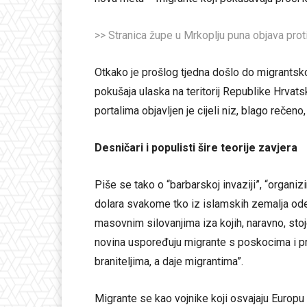
>> Stranica župe u Mrkoplju puna objava pro
Otkako je prošlog tjedna došlo do migrantsko
pokušaja ulaska na teritorij Republike Hrva
portalima objavljen je cijeli niz, blago rečeno
Desničari i populisti šire teorije zavjera
Piše se tako o “barbarskoj invaziji”, “organizi
dolara svakome tko iz islamskih zemalja ode 
masovnim silovanjima iza kojih, naravno, sto
novina uspoređuju migrante s poskocima i pr
braniteljima, a daje migrantima”.
Migrante se kao vojnike koji osvajaju Europ