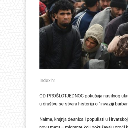
Index.hr
OD PROŠLOTJEDNOG pokušaja nasilnog ulaska
u društvu se stvara histerija o “invaziji barbar
Naime, krajnja desnica i populisti u Hrvatskoj
novu metu – migrante koji pokušavaju proći 