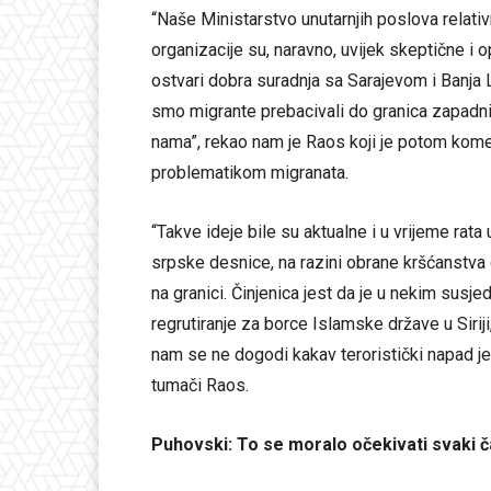
“Naše Ministarstvo unutarnjih poslova relati
organizacije su, naravno, uvijek skeptične i 
ostvari dobra suradnja sa Sarajevom i Banja 
smo migrante prebacivali do granica zapadn
nama”, rekao nam je Raos koji je potom kome
problematikom migranata.
“Takve ideje bile su aktualne i u vrijeme rata
srpske desnice, na razini obrane kršćanstva
na granici. Činjenica jest da je u nekim susj
regrutiranje za borce Islamske države u Siriji
nam se ne dogodi kakav teroristički napad j
tumači Raos.
Puhovski: To se moralo očekivati svaki 