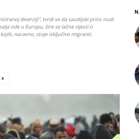
N
iziranoj diverziji", tvrdi se da saudijski princ nudi
lja ode u Europu, šire se lažne vijesti o
jih, naravno, stoje isključivo migranti.
X