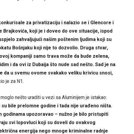
onkurisale za privatizaciju i nalazio se i Glencore i
Brajkovića, koji je i doveo do ove situacije, ispod
uspjelo zahvaljujući našim poštenim ljudima koji su
vokatu Bošnjaku koji nije to dozvolio. Druga stvar,
u ovoj kompaniji samo trava može da bude zelena,
idim i da ovi iz Dubaija što nude sad nešto. Sad je na
 je da u svemu ovome svakako veliku krivicu snosi,
čio je za N1.
moglo nešto uraditi u vezi sa Aluminijem je istakao:
ji su bile prelomne godine i tada nije urađeno ništa.
 godinama upozoravao – nužno je bilo pristupiti
aju svi lopovluci koji su doveli do ovakvog
lektrična energija nego mnoge kriminalne radnje