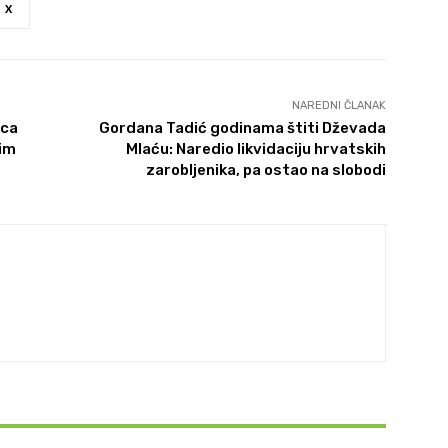
X
NAREDNI ČLANAK
ica
Gordana Tadić godinama štiti Dževada
 im
Mlaću: Naredio likvidaciju hrvatskih
zarobljenika, pa ostao na slobodi