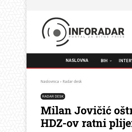
NASLOVNA
BIH
INTER
Naslovnica
Radar desk
RADAR DESK
Milan Jovičić ošt
HDZ-ov ratni plij