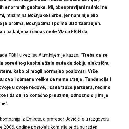
ovih enormnih gubitaka. Mi, obespravljeni radnici na
, mislim na Bošnjake i Srbe, jer nam nije bilo
da je Srbima, Bošnjacima i psima ulaz zabranjen.
pao na koljena i danas mole Vladu FBiH da
ade FBiH u vezi sa Aluminijem je kazao: “
Treba da se
da pored tog kapitala žele sada da dobiju električnu
stemu kako bi mogli normalno poslovati. Vrše
i su ovo i obmane velike da nema struje. Tendencija i
svoje u svoje redove, i sada traže partnera, recimo
tke i da oni to konačno preuzmu, odnosno cilj im je
rme
“.
 kompanija iz Emirata, a profesor Jovičić je u razgovoru
je 2006. godine postojala komisija te da su rađeni