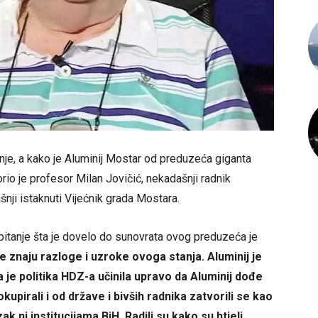
enje, a kako je Aluminij Mostar od preduzeća giganta
io je profesor Milan Jovičić, nekadašnji radnik
nji istaknuti Vijećnik grada Mostara.
 pitanje šta je dovelo do sunovrata ovog preduzeća je
je znaju razloge i uzroke ovoga stanja. Aluminij je
i da je politika HDZ-a učinila upravo da Aluminij dođe
okupirali i od države i bivših radnika zatvorili se kao
ak ni institucijama BiH. Radili su kako su htjeli,