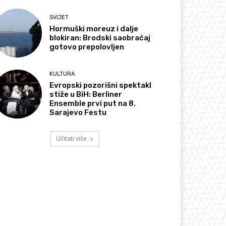
SVIJET
Hormuški moreuz i dalje
blokiran: Brodski saobraćaj
gotovo prepolovljen
KULTURA
Evropski pozorišni spektakl
stiže u BiH: Berliner
Ensemble prvi put na 8.
Sarajevo Festu
Učitati više