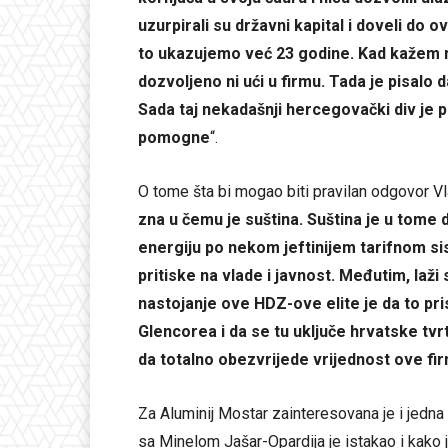
uzurpirali su državni kapital i doveli do 
to ukazujemo već 23 godine. Kad kažem mi
dozvoljeno ni ući u firmu. Tada je pisalo 
Sada taj nekadašnji hercegovački div je 
pomogne
“.
O tome šta bi mogao biti pravilan odgovor Vl
zna u čemu je suština. Suština je u tome 
energiju po nekom jeftinijem tarifnom si
pritiske na vlade i javnost. Međutim, laž
nastojanje ove HDZ-ove elite je da to pri
Glencorea i da se tu uključe hrvatske tvr
da totalno obezvrijede vrijednost ove fi
Za Aluminij Mostar zainteresovana je i jedna
sa Minelom Jašar-Opardija je istakao i kako 