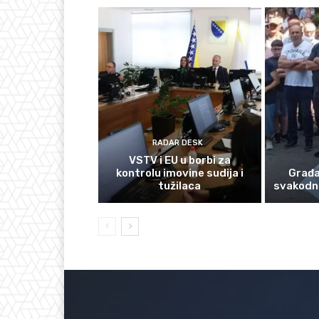
RADAR DESK
VSTV i EU u borbi za
kontrolu imovine sudija i
Građan
tužilaca
svakodn