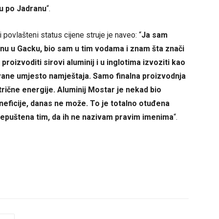
aju po Jadranu
“.
 povlašteni status cijene struje je naveo: “
Ja sam
nu u Gacku, bio sam u tim vodama i znam šta znači
proizvoditi sirovi aluminij i u inglotima izvoziti kao
alvane umjesto namještaja. Samo finalna proizvodnja
trične energije. Aluminij Mostar je nekad bio
eneficije, danas ne može. To je totalno otuđena
prepuštena tim, da ih ne nazivam pravim imenima
“.