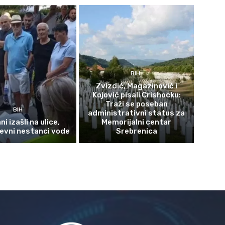
BIH
Zvizdić, Magazinović i
Kojović pisali Crishocku:
Traži se poseban
BIH
administrativni status za
i izašli na ulice,
Memorijalni centar
evni nestanci vode
Srebrenica