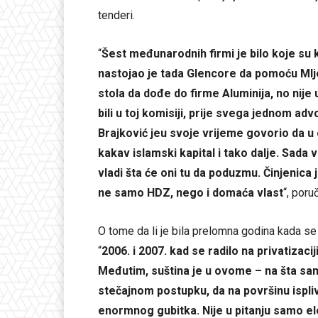
tenderi.
“
Šest međunarodnih firmi je bilo koje su k
nastojao je tada Glencore da pomoću MIje 
stola da dođe do firme Aluminija, no nije 
bili u toj komisiji, prije svega jednom ad
Brajković jeu svoje vrijeme govorio da 
kakav islamski kapital i tako dalje. Sada v
vladi šta će oni tu da poduzmu. Činjenica
ne samo HDZ, nego i domaća vlast
“, poru
O tome da li je bila prelomna godina kada se 
“
2006. i 2007. kad se radilo na privatizaci
Međutim, suština je u ovome – na šta sam
stečajnom postupku, da na površinu ispliv
enormnog gubitka. Nije u pitanju samo e