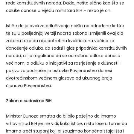
reda konstitutivnih naroda. Dakle, nešto slično kao što se
odluke donose u Vijeću ministara BiH – rekao je on.
Ističe da je ovakvo odlučivanje naišlo na određene kritike
te su u posljednjoj verziji nacrta zakona izmijenili ovaj dio
zakona tako da nije potrebna kvalificirana većina za
donošenje odluka, da sadrži i glas pripadnika konstitutivnih
naroda, ali je regulirano da se određene odluke donose
većinom, a odluku o inicijativi za razrješenje s dužnosti i
pozivu za podnošenje ostavke Povjerenstvo donesi
dvotrećinskom većinom glasova od ukupnog broja
članova Povjerenstva.
Zakon o sudovima BiH
Ministar Bunoza smatra da bi bilo poželjno da imamo
vrhovni sud BiH jer ne vidi, kako ističe, ništa loše u tome da
imamo treći stupanj koji bi zauzimao konačna stajališta i