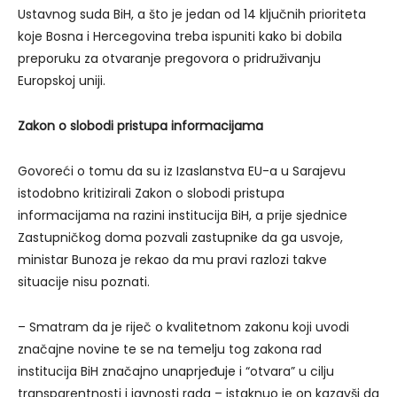
Ustavnog suda BiH, a što je jedan od 14 ključnih prioriteta
koje Bosna i Hercegovina treba ispuniti kako bi dobila
preporuku za otvaranje pregovora o pridruživanju
Europskoj uniji.
Zakon o slobodi pristupa informacijama
Govoreći o tomu da su iz Izaslanstva EU-a u Sarajevu
istodobno kritizirali Zakon o slobodi pristupa
informacijama na razini institucija BiH, a prije sjednice
Zastupničkog doma pozvali zastupnike da ga usvoje,
ministar Bunoza je rekao da mu pravi razlozi takve
situacije nisu poznati.
– Smatram da je riječ o kvalitetnom zakonu koji uvodi
značajne novine te se na temelju tog zakona rad
institucija BiH značajno unaprjeđuje i “otvara” u cilju
transparentnosti i javnosti rada – istaknuo je on kazavši da