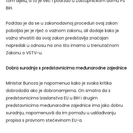
tom dijelu, a to je već i podržao u Zastupničkom domu PS
BiH.
Podržao je da se u zakonodavnoj proceduri ovaj zakon
poboljša jer je riječ o važnom zakonu, ali dodaje kako je
važno shvatiti da ovaj zakon predstavlja značajan
napredak u odnosu na ono što imamo u trenutačnom
Zakonu o VSTV-u.
Dobra suradnja s predstavnicima međunarodne zajednice
Ministar Bunoza je napomenuo kako je svaka kritika
dobrodošla ako je dobronamjerna. On smatra da s
predstavnicima Izaslanstva EU u BiH i drugim
predstavnicima međunarodne zajednice ima jako dobru
suradnju, napomenuvši da im pomažu u usklađivanju
propisa s pravnom stečevinom EU-a.