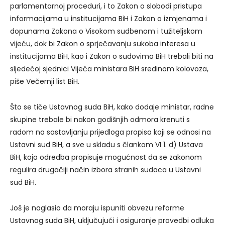
parlamentarnoj proceduri, i to Zakon o slobodi pristupa
informacijama u institucijama BiH i Zakon o izmjenama i
dopunama Zakona o Visokom sudbenom i tužiteljskom
vijeću, dok bi Zakon o sprječavanju sukoba interesa u
institucijama BiH, kao i Zakon o sudovima BiH trebali biti na
sljedećoj sjednici Vijeća ministara BiH sredinom kolovoza,
piše Večernji list BiH.
Što se tiče Ustavnog suda BiH, kako dodaje ministar, radne
skupine trebale bi nakon godišnjih odmora krenuti s
radom na sastavljanju prijedloga propisa koji se odnosi na
Ustavni sud BiH, a sve u skladu s člankom VI 1. d) Ustava
BiH, koja odredba propisuje mogućnost da se zakonom
regulira drugačiji način izbora stranih sudaca u Ustavni
sud BiH.
Još je naglasio da moraju ispuniti obvezu reforme
Ustavnog suda BiH, uključujući i osiguranje provedbi odluka