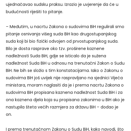
ujednačavao sudsku praksu. Izrazio je uvjerenje da će u
budućnosti riješiti to pitanje.
– Međutim, u nacrtu Zakona o sudovima BiH regulirali smo
pitanje osnivanja višeg suda BiH kao drugostupanjskog
suda koji bi bio fizički odvojen od prvostupanjskog suda.
Bilo je dosta rasprave oko tzv. proširene kaznene
nadležnosti Suda BiH, gdje se isticalo da je sužena
nadležnost Suda BiH u odnosu na trenutačni Zakon o Sudu
BiH. Ne bih se složio s tim konstatacijama. Iako o Zakonu o
sudovima BiH još uvijek nije raspravljano na sjednici Vijeća
ministara, moram naglasiti da je i prema nacrtu Zakona o
sudovima BiH propisana kaznena nadležnost Suda BiH i za
ona kaznena djela koja su propisana zakonima u BiH ako je
nastupila šteta većih razmjera za državu BiH – dodao je
on.
I prema trenutačnom Zakonu o Sudu BiH, kako navodi, što