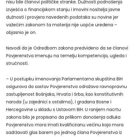
nisu bile članovi političke stranke. Dužnosti podnošenja
izvješća o financijskom stanju i imovini nositelja javne
dužnosti i provjera navedenih podataka su novine jer
važećim zakonom ta materija nije uopće uređena –
objasnio je on.
Navodi da je Odredbom zakona predviđeno da se članovi
Povjerenstva imenuju na temelju kompetencija, ugleda i
stručnosti.
– U postupku imenovanja Parlamentarna skupština BiH
osigurava da sastav Povjerenstva odražava ravnopravnu
zastupljenost Bošnjaka, Hrvata i Srba, kao konstitutivnih
naroda (u zajednici s ostalima), i građana Bosne i
Hercegovine u skladu s Ustavom BiH. U ranijem nacrtu
zakona bilo je propisano da prilikom donošenja odluka
Povjerenstvo mora imati kvalificiranu većinu koja mora
sadržavati glas barem po jednog člana Povjerenstva iz