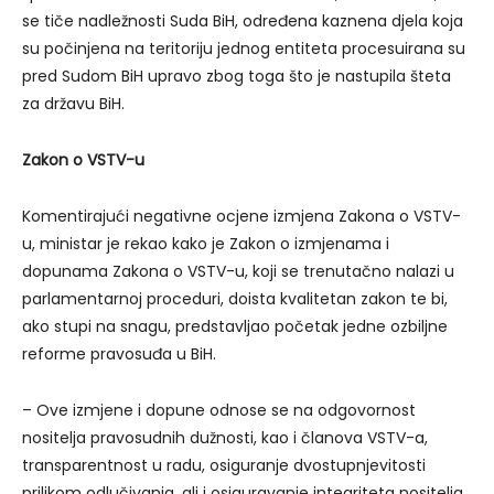
se tiče nadležnosti Suda BiH, određena kaznena djela koja
su počinjena na teritoriju jednog entiteta procesuirana su
pred Sudom BiH upravo zbog toga što je nastupila šteta
za državu BiH.
Zakon o VSTV-u
Komentirajući negativne ocjene izmjena Zakona o VSTV-
u, ministar je rekao kako je Zakon o izmjenama i
dopunama Zakona o VSTV-u, koji se trenutačno nalazi u
parlamentarnoj proceduri, doista kvalitetan zakon te bi,
ako stupi na snagu, predstavljao početak jedne ozbiljne
reforme pravosuđa u BiH.
– Ove izmjene i dopune odnose se na odgovornost
nositelja pravosudnih dužnosti, kao i članova VSTV-a,
transparentnost u radu, osiguranje dvostupnjevitosti
prilikom odlučivanja, ali i osiguravanje integriteta nositelja