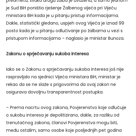
predmeta, svaka druga žalba je uvažena, a samo jednom
je Sud BiH poništio rješenje Žalbenog vijeća pri Vijeću
ministara BiH kada je u pitanju pristup informacijama.
Dakle, statistički gledano, uspjeh ovog Vijeća je iznad 99
posto kada je u pitanju odlučivanje po žalbama u vezi s
pristupom informacijama – naglasio je ministar Bunoza.
Zakonu o sprječavanju sukoba interesa
Iako se o Zakonu o sprječavanju sukoba interesa još nije
raspravljalo na sjednici Vijeća ministara BiH, ministar je
rekao da se ne slaže s prigovorima da ovaj zakon ne
osigurava dovoljnu transparentnost postupka.
– Prema nacrtu ovog zakona, Povjerenstvo koje odlučuje
o sukobu interesa je depolitizirano, dakle, za razliku od
trenutačnog zakona, članovi Povjerenstva mogu biti,
među ostalim, samo osobe koje posljednjih pet godina