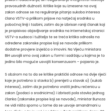
pravosudnih dužnosti. Kritike koje su iznesene na ovaj
zakon odnose se na reguliranje pitanja sukoba interesa
člana VSTV-a prilikom prijave na natječaj srodnika u
pobočnoj liniji i tazbini, zatim da je izbrisan raniji članak koji
je propisivao objavljivanje srodnika na internetskoj stranici
VSTV-a sudaca i tužitelja te se treća kritika odnosila na
određene zakonske propise koji se navode prilikom
dodatne provjere izvješća o imovini. Na Vijeću ministara
BiH usvojili smo ovaj zakon u formi i sadržaju u kojima je to
jedino bilo moguće usvojiti konsenzusom – pojasnio je.
S obzirom na to da se kritike praktički odnose na dvije riječi
koje je potrebno iz stavka b) prenijeti u stavak a) (sukob
interesa), zatim da je potrebno vratiti jednu rečenicu u
zakon (podaci o srodnicima) i izbrisati pola stavka jednog
članka (zakonske propise koji se navode), ministar Bunoza
ne vidi ništa sporno u tome da se usvoje amandmani u