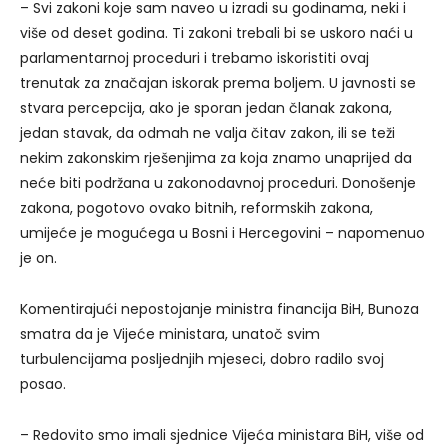
– Svi zakoni koje sam naveo u izradi su godinama, neki i
više od deset godina. Ti zakoni trebali bi se uskoro naći u
parlamentarnoj proceduri i trebamo iskoristiti ovaj
trenutak za značajan iskorak prema boljem. U javnosti se
stvara percepcija, ako je sporan jedan članak zakona,
jedan stavak, da odmah ne valja čitav zakon, ili se teži
nekim zakonskim rješenjima za koja znamo unaprijed da
neće biti podržana u zakonodavnoj proceduri. Donošenje
zakona, pogotovo ovako bitnih, reformskih zakona,
umijeće je mogućega u Bosni i Hercegovini – napomenuo
je on.
Komentirajući nepostojanje ministra financija BiH, Bunoza
smatra da je Vijeće ministara, unatoč svim
turbulencijama posljednjih mjeseci, dobro radilo svoj
posao.
– Redovito smo imali sjednice Vijeća ministara BiH, više od