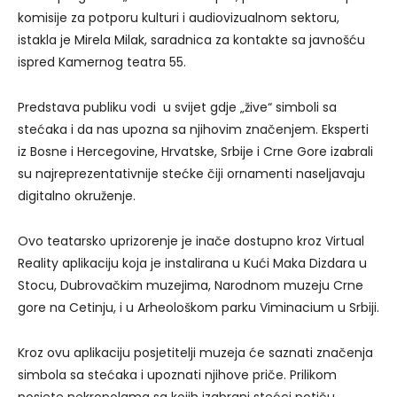
komisije za potporu kulturi i audiovizualnom sektoru,
istakla je Mirela Milak, saradnica za kontakte sa javnošću
ispred Kamernog teatra 55.
Predstava publiku vodi u svijet gdje „žive“ simboli sa
stećaka i da nas upozna sa njihovim značenjem. Eksperti
iz Bosne i Hercegovine, Hrvatske, Srbije i Crne Gore izabrali
su najreprezentativnije stećke čiji ornamenti naseljavaju
digitalno okruženje.
Ovo teatarsko uprizorenje je inače dostupno kroz Virtual
Reality aplikaciju koja je instalirana u Kući Maka Dizdara u
Stocu, Dubrovačkim muzejima, Narodnom muzeju Crne
gore na Cetinju, i u Arheološkom parku Viminacium u Srbiji.
Kroz ovu aplikaciju posjetitelji muzeja će saznati značenja
simbola sa stećaka i upoznati njihove priče. Prilikom