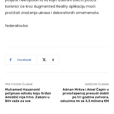
posjete nekropolama sa kojih izabrani stećci potiču
korisnici će kroz Augmented Reality aplikaciju moći
pročitati značenja ukrasa i dekorativnih ornamenata.
federalna.ba
Facebook
X
PRETHODNI ČLANAK
NAREDNI ČLANAK
Muhamed Hasanović
Adnan Mrkva i Amel Ćapin u
potpisao odluku koju Srđan
prvostepenoj presudi dobili
Amidžić nije htio: Zakoni u
po tri godine zatvora,
BiH važe za sve
oduzima im se 3,3 miliona KM