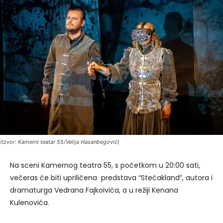
(Izvor: Kamerni teatar 55/Velija Hasanbegović)
Na sceni Kamernog teatra 55, s početkom u 20:00 sati,
večeras će biti upriličena predstava “Stećakland”, autora i
dramaturga Vedrana Fajkoivića, a u režiji Kenana
Kulenovića.