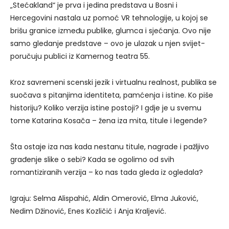
„Stećakland“ je prva i jedina predstava u Bosni i
Hercegovini nastala uz pomoć VR tehnologije, u kojoj se
brišu granice između publike, glumca i sjećanja. Ovo nije
samo gledanje predstave – ovo je ulazak u njen svijet-
poručuju publici iz Kamernog teatra 55.
Kroz savremeni scenski jezik i virtualnu realnost, publika se
suočava s pitanjima identiteta, pamćenja i istine. Ko piše
historiju? Koliko verzija istine postoji? I gdje je u svemu
tome Katarina Kosača – žena iza mita, titule i legende?
Šta ostaje iza nas kada nestanu titule, nagrade i pažljivo
građenje slike o sebi? Kada se ogolimo od svih
romantiziranih verzija – ko nas tada gleda iz ogledala?
Igraju: Selma Alispahić, Aldin Omerović, Elma Juković,
Nedim Džinović, Enes Kozličić i Anja Kraljević.