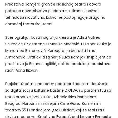
Predstava pomjera granice klasičnog teatra i otvara
potpuno novo iskustvo gledanja – intimno, snažno i
tehnološki inovativno, kakvo ne postoji nigdje drugo na
domaćoj teatarskoj sceni.
Scenografiju i kostimografiju kreirala je Adisa Vatreš
Selimović uz asistenciju Monike Močević. Dizajner zvuka je
Muhamed Bajramović. Koreografiju će raditi Irma
Alimanović. Grafički dizajner je Luka Ramljak. Inspicijentica
predstave je Bojana Jagličić, dok će produkciju predstave
raditi Adna Rizvan.
Projekat StećakLand rađen pod koordinacijom Udruženja
za digitalizaciju kulturne baštine DIGI.BA, i u partnerstvu sa
NoHo produkcijom iz Irske, Arheološkim institutom
Beograd, Narodnim muzejom Crne Gore, Kamernim
teatrom 55 i Fondacijom „Mak Dizdar“, koji se realizira u
okviru programa „Kreativna Evropa“, pod krovom Evropske