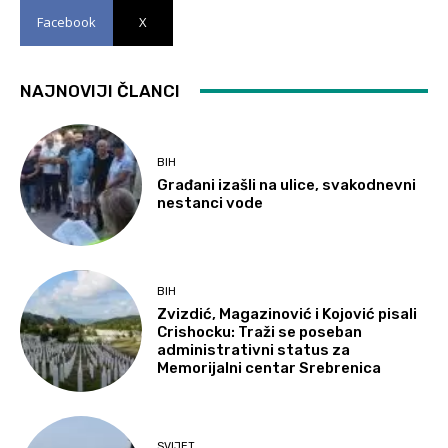
Facebook
X
NAJNOVIJI ČLANCI
BIH
Građani izašli na ulice, svakodnevni
nestanci vode
BIH
Zvizdić, Magazinović i Kojović pisali
Crishocku: Traži se poseban
administrativni status za
Memorijalni centar Srebrenica
SVIJET