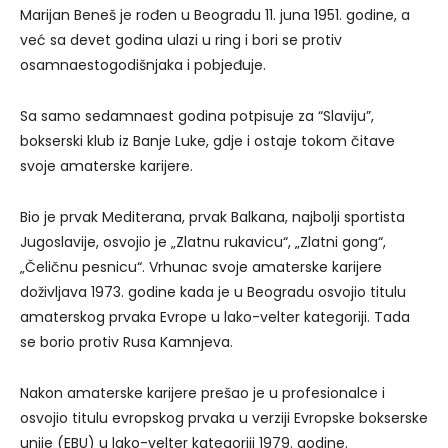
Marijan Beneš je rođen u Beogradu 11. juna 1951. godine, a
već sa devet godina ulazi u ring i bori se protiv
osamnaestogodišnjaka i pobjeđuje.
Sa samo sedamnaest godina potpisuje za “Slaviju”,
bokserski klub iz Banje Luke, gdje i ostaje tokom čitave
svoje amaterske karijere.
Bio je prvak Mediterana, prvak Balkana, najbolji sportista
Jugoslavije, osvojio je „Zlatnu rukavicu“, „Zlatni gong“,
„Čeličnu pesnicu“. Vrhunac svoje amaterske karijere
doživljava 1973. godine kada je u Beogradu osvojio titulu
amaterskog prvaka Evrope u lako-velter kategoriji. Tada
se borio protiv Rusa Kamnjeva.
Nakon amaterske karijere prešao je u profesionalce i
osvojio titulu evropskog prvaka u verziji Evropske bokserske
unije (EBU) u lako-velter kategoriji 1979. godine.