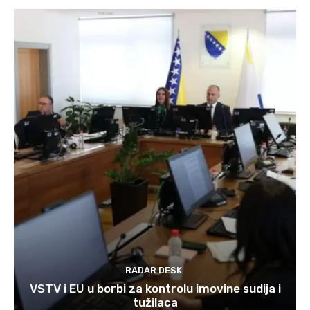
RADAR DESK
VSTV i EU u borbi za kontrolu imovine sudija i
tužilaca