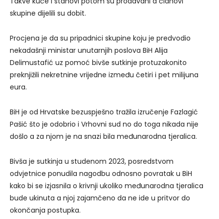
Takve kuće i stanovi potom su prodavani a članovi
skupine dijelili su dobit.
Procjena je da su pripadnici skupine koju je predvodio
nekadašnji ministar unutarnjih poslova BiH Alija
Delimustafić uz pomoć bivše sutkinje protuzakonito
preknjižili nekretnine vrijedne između četiri i pet milijuna
eura.
BiH je od Hrvatske bezuspješno tražila izručenje Fazlagić
Pašić što je odobrio i Vrhovni sud no do toga nikada nije
došlo a za njom je na snazi bila međunarodna tjeralica.
Bivša je sutkinja u studenom 2023, posredstvom
odvjetnice ponudila nagodbu odnosno povratak u BiH
kako bi se izjasnila o krivnji ukoliko međunarodna tjeralica
bude ukinuta a njoj zajamčeno da ne ide u pritvor do
okončanja postupka.