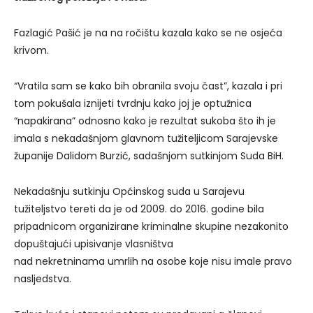
Fazlagić Pašić je na na ročištu kazala kako se ne osjeća
krivom.
“Vratila sam se kako bih obranila svoju čast”, kazala i pri
tom pokušala iznijeti tvrdnju kako joj je optužnica
“napakirana” odnosno kako je rezultat sukoba što ih je
imala s nekadašnjom glavnom tužiteljicom Sarajevske
županije Dalidom Burzić, sadašnjom sutkinjom Suda BiH.
Nekadašnju sutkinju Općinskog suda u Sarajevu
tužiteljstvo tereti da je od 2009. do 2016. godine bila
pripadnicom organizirane kriminalne skupine nezakonito
dopuštajući upisivanje vlasništva
nad nekretninama umrlih na osobe koje nisu imale pravo
nasljedstva.