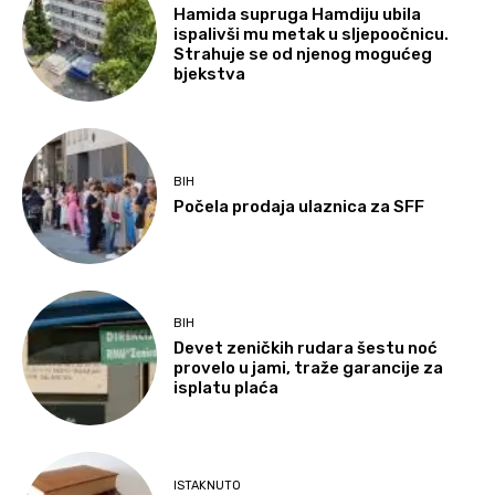
Hamida supruga Hamdiju ubila
ispalivši mu metak u sljepoočnicu.
Strahuje se od njenog mogućeg
bjekstva
BIH
Počela prodaja ulaznica za SFF
BIH
Devet zeničkih rudara šestu noć
provelo u jami, traže garancije za
isplatu plaća
ISTAKNUTO