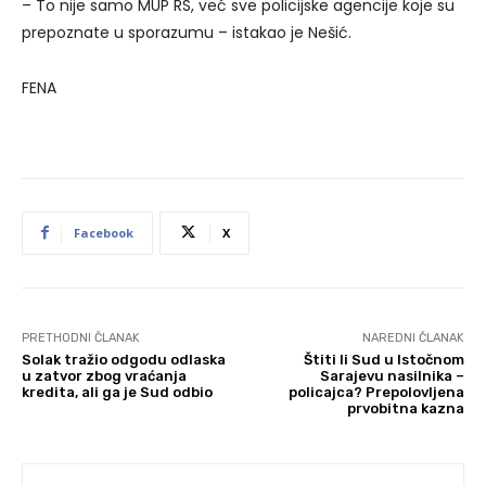
– To nije samo MUP RS, već sve policijske agencije koje su
prepoznate u sporazumu – istakao je Nešić.
FENA
Facebook
X
PRETHODNI ČLANAK
NAREDNI ČLANAK
Solak tražio odgodu odlaska
Štiti li Sud u Istočnom
u zatvor zbog vraćanja
Sarajevu nasilnika –
kredita, ali ga je Sud odbio
policajca? Prepolovljena
prvobitna kazna