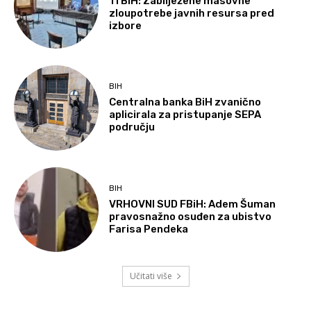
TI BiH: Zabilježene masovne
zloupotrebe javnih resursa pred
izbore
BIH
Centralna banka BiH zvanično
aplicirala za pristupanje SEPA
području
BIH
VRHOVNI SUD FBiH: Adem Šuman
pravosnažno osuđen za ubistvo
Farisa Pendeka
Učitati više