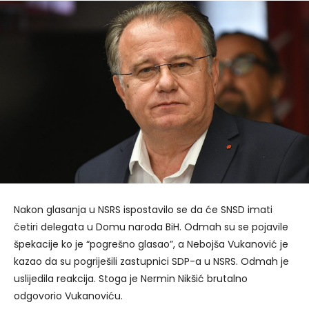
Nakon glasanja u NSRS ispostavilo se da će SNSD imati
četiri delegata u Domu naroda BiH. Odmah su se pojavile
špekacije ko je “pogrešno glasao”, a Nebojša Vukanović je
kazao da su pogriješili zastupnici SDP-a u NSRS. Odmah je
uslijedila reakcija. Stoga je Nermin Nikšić brutalno
odgovorio Vukanoviću.