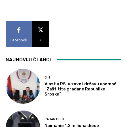
Facebook
X
NAJNOVIJI ČLANCI
BIH
Vlast u RS-u zove i državu upomoć:
“Zaštitite građane Republike
Srpske”
RADAR DESK
Najmanje 1,2 miliona djece