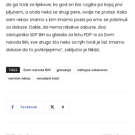
da ga troši za lijekove, ko god on bio. Logika po kojoj prvi
pljunem, a onda neka se drugi pere, ovdje ne prolazi. Kako
sam rekao znamo s kim imamo posla pa smo se pobrinuli
za dokaze. Dakle, da nema nikakve zabune, dva
zastupnika SDP BiH su glasala za listu PDP-a za Dom
naroda BiH, sve drugo što neko za njih tvrdi je laž. Imamo
dokaze da to potkrijepimo”, zaključio je Nikšić.
TAGS
Dom naroda BiH
glasanje
nebojsa vukanovic
nermin niksic
nevažeći listić
Facebook
X