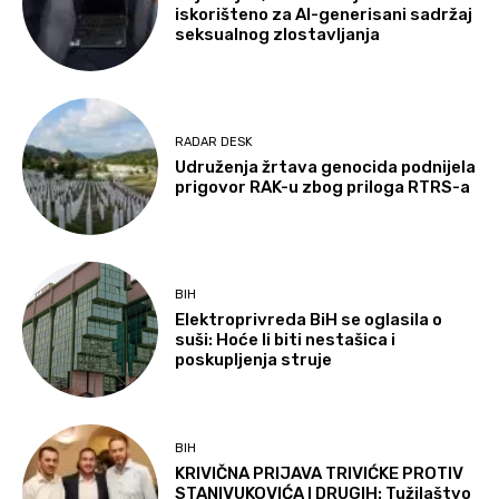
iskorišteno za AI-generisani sadržaj
seksualnog zlostavljanja
RADAR DESK
Udruženja žrtava genocida podnijela
prigovor RAK-u zbog priloga RTRS-a
BIH
Elektroprivreda BiH se oglasila o
suši: Hoće li biti nestašica i
poskupljenja struje
BIH
KRIVIČNA PRIJAVA TRIVIĆKE PROTIV
STANIVUKOVIĆA I DRUGIH: Tužilaštvo