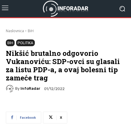
Naslovnica
BiH
BIH
POLITIKA
Nikšić brutalno odgovorio
Vukanoviću: SDP-ovci su glasali
za listu PDP-a, a ovaj bolesni tip
zameće trag
By
InfoRadar
01/12/2022
Facebook
X