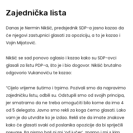
Zajednička lista
Danas je Nermin Nikšić, predsjednik SDP-a jasno kazao da
će njegovi zastupnici glasati za opoziciju, a to je kazao i
Vojin Mijatović.
Nikšić se sad ponovo oglasio i kazao kako su SDP-ovci
glasali za listu PDP-a, što je i bio dogovor. Nikšić brutalno
odgovorio Vukanoviću te kazao:
“Cijelo vrijeme šutimo i trpimo. Pozivali smo da napravimo
zajedničku listu, odbili su. Odstupili smo od svojih principa,
jer smatramo da ne treba omogućiti bilo kome da ima 4
od 5 delegata. Javno smo rekli za koga ćemo glasati. Lako
vam je da utvrdite ko je izdao. Rekli ste da imate znakove
kako će glasati svaki od poslanika opozicije da bi spriječili
prevare. Pa nismo baš ni mi ‘od jučer’, znamo i mi s kim