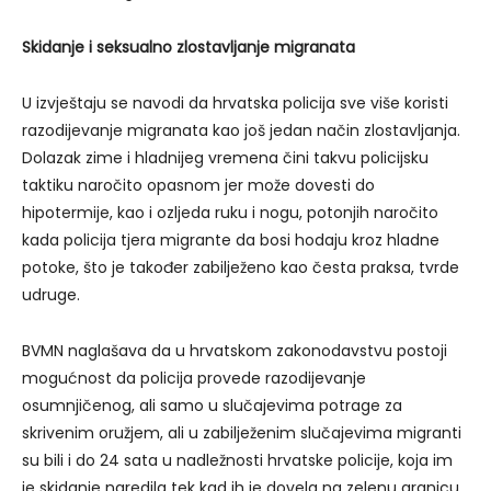
Skidanje i seksualno zlostavljanje migranata
U izvještaju se navodi da hrvatska policija sve više koristi
razodijevanje migranata kao još jedan način zlostavljanja.
Dolazak zime i hladnijeg vremena čini takvu policijsku
taktiku naročito opasnom jer može dovesti do
hipotermije, kao i ozljeda ruku i nogu, potonjih naročito
kada policija tjera migrante da bosi hodaju kroz hladne
potoke, što je također zabilježeno kao česta praksa, tvrde
udruge.
BVMN naglašava da u hrvatskom zakonodavstvu postoji
mogućnost da policija provede razodijevanje
osumnjičenog, ali samo u slučajevima potrage za
skrivenim oružjem, ali u zabilježenim slučajevima migranti
su bili i do 24 sata u nadležnosti hrvatske policije, koja im
je skidanje naredila tek kad ih je dovela na zelenu granicu.