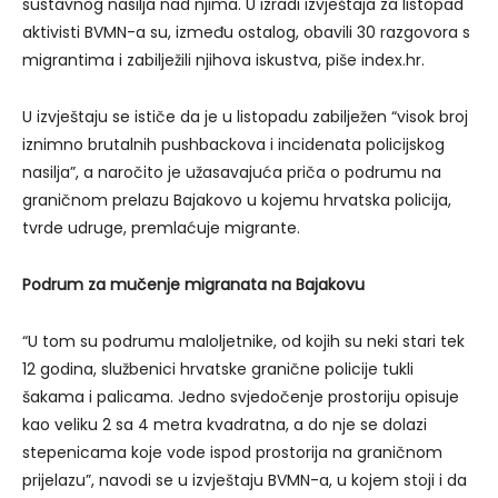
sustavnog nasilja nad njima. U izradi izvještaja za listopad
aktivisti BVMN-a su, između ostalog, obavili 30 razgovora s
migrantima i zabilježili njihova iskustva, piše index.hr.
U izvještaju se ističe da je u listopadu zabilježen “visok broj
iznimno brutalnih pushbackova i incidenata policijskog
nasilja”, a naročito je užasavajuća priča o podrumu na
graničnom prelazu Bajakovo u kojemu hrvatska policija,
tvrde udruge, premlaćuje migrante.
Podrum za mučenje migranata na Bajakovu
“U tom su podrumu maloljetnike, od kojih su neki stari tek
12 godina, službenici hrvatske granične policije tukli
šakama i palicama. Jedno svjedočenje prostoriju opisuje
kao veliku 2 sa 4 metra kvadratna, a do nje se dolazi
stepenicama koje vode ispod prostorija na graničnom
prijelazu”, navodi se u izvještaju BVMN-a, u kojem stoji i da