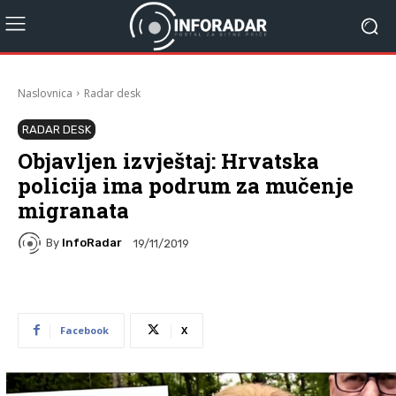
Naslovnica
Radar desk
RADAR DESK
Objavljen izvještaj: Hrvatska
policija ima podrum za mučenje
migranata
By
InfoRadar
19/11/2019
Facebook
X