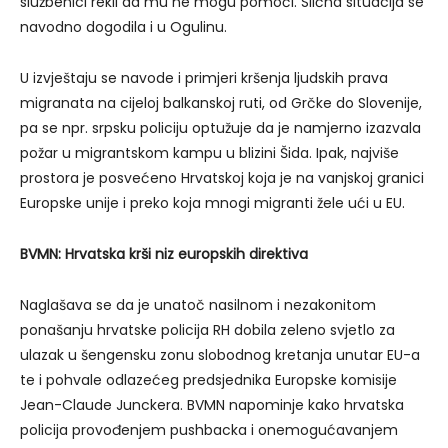
službenici rekli da mu ne mogu pomoći. Slična situacija se
navodno dogodila i u Ogulinu.
U izvještaju se navode i primjeri kršenja ljudskih prava
migranata na cijeloj balkanskoj ruti, od Grčke do Slovenije,
pa se npr. srpsku policiju optužuje da je namjerno izazvala
požar u migrantskom kampu u blizini Šida. Ipak, najviše
prostora je posvećeno Hrvatskoj koja je na vanjskoj granici
Europske unije i preko koja mnogi migranti žele ući u EU.
BVMN: Hrvatska krši niz europskih direktiva
Naglašava se da je unatoč nasilnom i nezakonitom
ponašanju hrvatske policija RH dobila zeleno svjetlo za
ulazak u šengensku zonu slobodnog kretanja unutar EU-a
te i pohvale odlazećeg predsjednika Europske komisije
Jean-Claude Junckera. BVMN napominje kako hrvatska
policija provođenjem pushbacka i onemogućavanjem