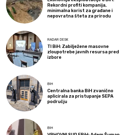
Rekordni profiti kompanija,
minimalna korist za građane i
nepovratna šteta za prirodu
RADAR DESK
TI BiH: Zabilježene masovne
zloupotrebe javnih resursa pred
izbore
BIH
Centralna banka BiH zvanično
aplicirala za pristupanje SEPA
području
BIH
VRHOVNI SUD FBiH: Adem Šuman