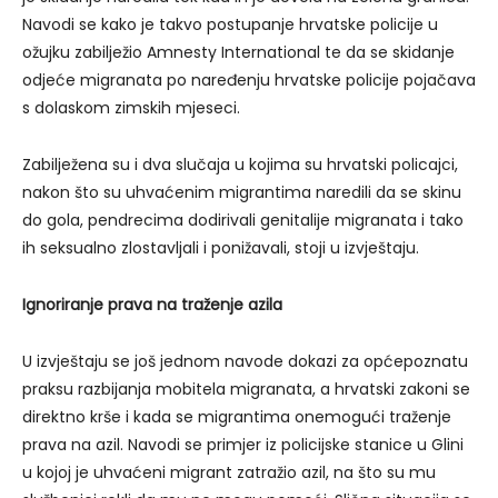
Navodi se kako je takvo postupanje hrvatske policije u
ožujku zabilježio Amnesty International te da se skidanje
odjeće migranata po naređenju hrvatske policije pojačava
s dolaskom zimskih mjeseci.
Zabilježena su i dva slučaja u kojima su hrvatski policajci,
nakon što su uhvaćenim migrantima naredili da se skinu
do gola, pendrecima dodirivali genitalije migranata i tako
ih seksualno zlostavljali i ponižavali, stoji u izvještaju.
Ignoriranje prava na traženje azila
U izvještaju se još jednom navode dokazi za općepoznatu
praksu razbijanja mobitela migranata, a hrvatski zakoni se
direktno krše i kada se migrantima onemogući traženje
prava na azil. Navodi se primjer iz policijske stanice u Glini
u kojoj je uhvaćeni migrant zatražio azil, na što su mu