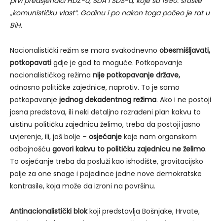
prvi predsjendici HDZ-a, SDA i SDS-a, koje su 1990. srušile
„komunističku vlast“. Godinu i po nakon toga počeo je rat u
BiH.
Nacionalistički režim se mora svakodnevno
obesmišljavati,
potkopavati
gdje je god to moguće. Potkopavanje
nacionalističkog režima
nije potkopavanje države,
odnosno političke zajednice, naprotiv. To je samo
potkopavanje
jednog dekadentnog režima
. Ako i ne postoji
jasna predstava, ili neki detaljno razrađeni plan kakvu to
uistinu političku zajednicu želimo, treba da postoji jasno
uvjerenje, ili, još bolje –
osjećanje
koje nam organskom
odbojnošću
govori kakvu to političku zajednicu ne želimo
.
To osjećanje treba da posluži kao ishodište, gravitacijsko
polje za one snage i pojedince jedne nove demokratske
kontrasile, koja može da izroni na površinu.
Antinacionalistički blok
koji predstavlja Bošnjake, Hrvate,