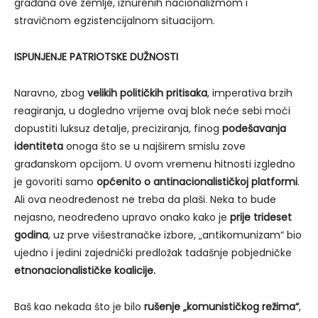
građana ove zemlje, iznurenih nacionalizmom i
stravičnom egzistencijalnom situacijom.
ISPUNJENJE PATRIOTSKE DUŽNOSTI
Naravno, zbog
velikih političkih pritisaka
, imperativa brzih
reagiranja, u dogledno vrijeme ovaj blok neće sebi moći
dopustiti luksuz detalje, preciziranja, finog
podešavanja
identiteta
onoga što se u najširem smislu zove
građanskom opcijom. U ovom vremenu hitnosti izgledno
je govoriti samo
općenito o antinacionalističkoj platformi
.
Ali ova neodređenost ne treba da plaši. Neka to bude
nejasno, neodređeno upravo onako kako je
prije trideset
godina
, uz prve višestranačke izbore, „antikomunizam“ bio
ujedno i jedini zajednički predložak tadašnje pobjedničke
etnonacionalističke koalicije.
Baš kao nekada što je bilo
rušenje „komunističkog režima“
,