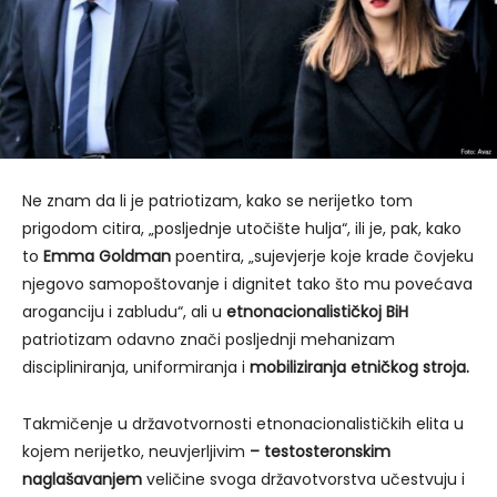
Ne znam da li je patriotizam, kako se nerijetko tom
prigodom citira, „posljednje utočište hulja“, ili je, pak, kako
to
Emma Goldman
poentira, „sujevjerje koje krade čovjeku
njegovo samopoštovanje i dignitet tako što mu povećava
aroganciju i zabludu“, ali u
etnonacionalističkoj BiH
patriotizam odavno znači posljednji mehanizam
discipliniranja, uniformiranja i
mobiliziranja etničkog stroja.
Takmičenje u državotvornosti etnonacionalističkih elita u
kojem nerijetko, neuvjerljivim
– testosteronskim
naglašavanjem
veličine svoga državotvorstva učestvuju i