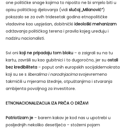
one političke snage kojima to nipošto ne bi smjelo biti u
opisu političkog djelovanja (vidi
slučaj „Milanović“
)
pokazalo se za ovih tridesetak godina etnopolitičke
vladavine kao uspješan, dobitnički
ideološki mehanizam
održavanja političkog terena i pravila kojeg uređuju i
nadziru nacionalisti.
Svi oni
koji ne pripadaju tom bloku
– a zaigrali su na tu
kartu, završili su kao gubitnici i to dugoročno, jer su
ostali
bez kredibiliteta
– poput onih europskih socijaldemokrata
koji su se s
liberalima i narodnjacima
svojevremeno
takmičili u mjerama štednje, otpuštanjima i stvaranja
ambijenta povoljnog za investitore.
ETNONACIONALIZACIJA IZA PRIČA O DRŽAVI
Patriotizam je
– barem kakav je kod nas u upotrebi u
posljednjih nekoliko desetljeća – stožerni pojam