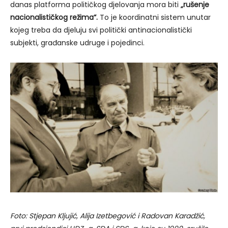
danas platforma političkog djelovanja mora biti
„rušenje
nacionalističkog režima“.
To je koordinatni sistem unutar
kojeg treba da djeluju svi politički antinacionalistički
subjekti, građanske udruge i pojedinci.
Foto: Stjepan Kljujić, Alija Izetbegović i Radovan Karadžić,