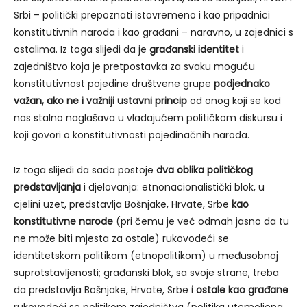
Srbi – politički prepoznati istovremeno i kao pripadnici
konstitutivnih naroda i kao građani – naravno, u zajednici s
ostalima. Iz toga slijedi da je
građanski identitet
i
zajedništvo koja je pretpostavka za svaku moguću
konstitutivnost pojedine društvene grupe
podjednako
važan, ako ne i važniji ustavni princip
od onog koji se kod
nas stalno naglašava u vladajućem političkom diskursu i
koji govori o konstitutivnosti pojedinačnih naroda.
Iz toga slijedi da sada postoje
dva oblika političkog
predstavljanja
i djelovanja: etnonacionalistički blok, u
cjelini uzet, predstavlja Bošnjake, Hrvate, Srbe
kao
konstitutivne narode
(pri čemu je već odmah jasno da tu
ne može biti mjesta za ostale) rukovodeći se
identitetskom politikom (etnopolitikom) u međusobnoj
suprotstavljenosti; građanski blok, sa svoje strane, treba
da predstavlja Bošnjake, Hrvate, Srbe
i ostale kao građane