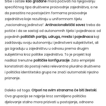
Srbe i ostale
kao građane
mora počivati na njegovanju
specifičnog tipa društvene proizvodnje zajedništva, a ne
da parazitira na postojećim formama proizvodnje
zajedništva koje rezultiraju u uniformnom tijelu
„nacionalnog jedinstva“.
Antinacionalistički savez
treba da
potiče i da se sastoji od autonomnih tijela i pojedinaca: od
pojedinih
političkih partija, udruga, mreža i pojedinaca
koji
zadržavaju svoju autonomiju i jedinstveni subjektivitet, ali
ga izgrađuju u zajedništvu u odnosu prema drugim
subjektima kroz politike zajedništva. To je projekt koji
nadilazi trenutne
političke konfiguracije
. Zato empirijski
konstatirati da postoji neka relevantna pluralna društvena
i politička identitetska grupa ne znači automatski njezino
priznanje.
Daleko od toga.
Otpori na svim stranama će biti žestoki
.
Ova grupacija se najprije kroz osmišljeno političko
djelovanje stalno mora prizivati u postojanje, odnosno