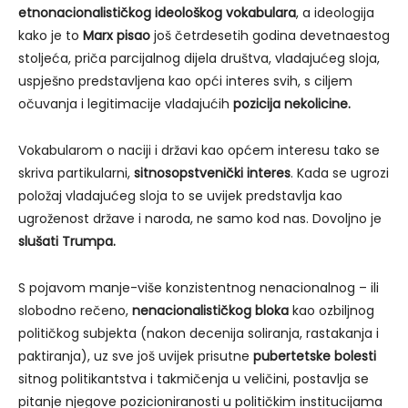
etnonacionalističkog ideološkog vokabulara
, a ideologija
kako je to
Marx pisao
još četrdesetih godina devetnaestog
stoljeća, priča parcijalnog dijela društva, vladajućeg sloja,
uspješno predstavljena kao opći interes svih, s ciljem
očuvanja i legitimacije vladajućih
pozicija nekolicine.
Vokabularom o naciji i državi kao općem interesu tako se
skriva partikularni,
sitnosopstvenički interes
. Kada se ugrozi
položaj vladajućeg sloja to se uvijek predstavlja kao
ugroženost države i naroda, ne samo kod nas. Dovoljno je
slušati
Trumpa.
S pojavom manje-više konzistentnog nenacionalnog – ili
slobodno rečeno,
nenacionalističkog bloka
kao ozbiljnog
političkog subjekta (nakon decenija soliranja, rastakanja i
paktiranja), uz sve još uvijek prisutne
pubertetske bolesti
sitnog politikantstva i takmičenja u veličini, postavlja se
pitanje njegove pozicioniranosti u političkim institucijama