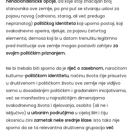
nenacionalističke opcije
, iza koje stoji značajan broj
stanovnika ove zemlje, po prvi put se stvaraju uslovi za
pojavu novog (odnosno, starog, ali već predugo
nepriznatog)
političkog identiteta
koji uporno postoji, koji
svakodnevno operira, djeluje, za pojavu četvrtog
elementa, demosa koji bi u datom trenutku legitimno
pred institucije ove zemlje mogao postaviti zahtjev
za
svojim političkim priznanjem.
Ne bi trebalo biti sporno da je
riječ o zasebnom
, naročitom
kulturno-
političkom identitetu
, načinu života čije prisustvo
u društvenom i političkom životu ove zemlje nije vidljivo
samo u dosadašnjim političkim i građanskim inicijativama,
već se manifestira u najrazličitijim dimenzijama
svakodnevnog života i djelovanja, osobito (ali ne i
isključivo)
u urbanim područjima
u cijeloj BiH i čiju
okosnicu čini
zametak neke srednje klase
. Isto tako nije
sporno da se ta relevantna društvena grupacija
već