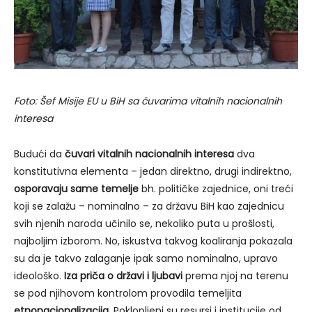
Foto: Šef Misije EU u BiH sa čuvarima vitalnih nacionalnih
interesa
Budući da
čuvari vitalnih nacionalnih interesa
dva
konstitutivna elementa – jedan direktno, drugi indirektno,
osporavaju same temelje
bh. političke zajednice, oni treći
koji se zalažu – nominalno – za državu BiH kao zajednicu
svih njenih naroda učinilo se, nekoliko puta u prošlosti,
najboljim izborom. No, iskustva takvog koaliranja pokazala
su da je takvo zalaganje ipak samo nominalno, upravo
ideološko.
Iza priča o državi i ljubavi
prema njoj na terenu
se pod njihovom kontrolom provodila temeljita
etnonacionalizacija
. Poklopljeni su resursi i institucije od