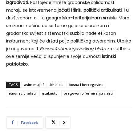
izgrađivati
. Postojeće mreže građanske solidarnosti
moraju se istovremeno
jačati i širiti, politički artikulirati
, i u
društvenom ali i u
geografsko-teritorijalnom smislu
. Mora
se iznaći načina da se tamo gdje se pluralizam i
građanska svijest sistematski suzbija nađe efikasan
instrument koji će držati polje političkog otvorenim. Utoliko
je odgovornost
Bosanskohercegovačkog bloka
za sudbinu
ove zemlje veća, a ispunjenje svoje dužnosti
istinski
patriotsko.
TAGS
asim mujkić
bh blok
bosna i hercegovina
etnonacionalisti
istaknuto
pregovori o formiranju vlasti
Facebook
X