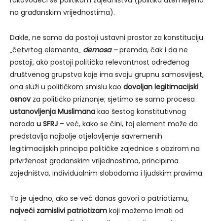
rukovodeći se politikom zajedništva (politika utemeljena
na građanskim vrijednostima).
Dakle, ne samo da postoji ustavni prostor za konstituciju
„četvrtog elementa„
demosa
–
premda, čak i da ne
postoji, ako postoji politička relevantnost određenog
društvenog grupstva koje ima svoju grupnu samosvijest,
ona služi u političkom smislu kao
dovoljan legitimacijski
osnov
za političko priznanje; sjetimo se samo procesa
ustanovljenja Muslimana
kao šestog konstitutivnog
naroda
u SFRJ
– već, kako se čini, taj element može da
predstavlja najbolje otjelovljenje savremenih
legitimacijskih principa političke zajednice s obzirom na
privrženost građanskim vrijednostima, principima
zajedništva, individualnim slobodama i ljudskim pravima.
To je ujedno, ako se već danas govori o patriotizmu,
najveći zamislivi patriotizam
koji možemo imati od