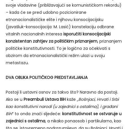
svoje vladavine (približavajući se komunističkom rekordu)
– kada će se pred udobno pozicionirane
etnonacionalističke elite i njihovu konsocijacijsku
(javašluk-konsocijacija: M. Lasić) konstelaciju odbrane
vitalnih nacionalnih interesa
isporučiti konsocijacijski
konzistentan zahtjev za političkim priznanjem
, priznanjem
političke konstitutivnosti. To je logično za očekivati s
obzirom da etnonacionalistički režim ulazi u svoju
metastazu.
DVA OBLIKA POLITIČKOG PREDSTAVLJANJA
Postoji li ustavni osnov za takvo što? Naravno da postoji.
Ako se u
Preambuli Ustava BiH
kaže „
Bošnjaci, Hrvati i Srbi
kao konstitutivni narodi (u zajednici s ostalima), i građani
BiH
“ to onda znači sljedeće:
konstitutivnost se ostvaruje u
zajednici s ostalima
, a nikako ponaosob i partikularno, kao
što se, istovremeno podrazumijeva, da su Bošnjaci, Hrvati i