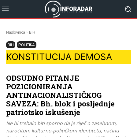
Naslovnica
BiH
BIH
POLITIKA
KONSTITUCIJA DEMOSA
ODSUDNO PITANJE
POZICIONIRANJA
ANTINACIONALISTIČKOG
SAVEZA: Bh. blok i posljednje
patriotsko iskušenje
Ne bi trebalo biti sporno da je riječ o zasebnom,
naročitom kulturno-političkom identitetu, načinu