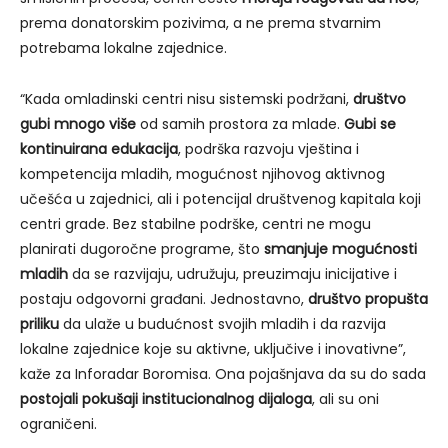
prema donatorskim pozivima, a ne prema stvarnim
potrebama lokalne zajednice.
“Kada omladinski centri nisu sistemski podržani,
društvo
gubi mnogo više
od samih prostora za mlade.
Gubi se
kontinuirana edukacija
, podrška razvoju vještina i
kompetencija mladih, mogućnost njihovog aktivnog
učešća u zajednici, ali i potencijal društvenog kapitala koji
centri grade. Bez stabilne podrške, centri ne mogu
planirati dugoročne programe, što
smanjuje mogućnosti
mladih
da se razvijaju, udružuju, preuzimaju inicijative i
postaju odgovorni građani. Jednostavno,
društvo propušta
priliku
da ulaže u budućnost svojih mladih i da razvija
lokalne zajednice koje su aktivne, uključive i inovativne”,
kaže za Inforadar Boromisa. Ona pojašnjava da su do sada
postojali pokušaji institucionalnog dijaloga
, ali su oni
ograničeni.