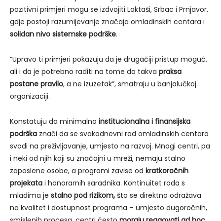
pozitivni primjeri mogu se izdvojiti Laktaši, Srbac i Prnjavor,
gdje postoji razumijevanje značaja omladinskih centara i
solidan nivo sistemske podrške
.
“Upravo ti primjeri pokazuju da je drugačiji pristup moguć,
ali i da je potrebno raditi na tome da takva
praksa
postane pravilo
, a ne izuzetak”, smatraju u banjalučkoj
organizaciji.
Konstatuju da minimalna
institucionalna i finansijska
podrška
znači da se svakodnevni rad omladinskih centara
svodi na preživljavanje, umjesto na razvoj. Mnogi centri, pa
i neki od njih koji su značajni u mreži, nemaju stalno
zaposlene osobe, a programi zavise od
kratkoročnih
projekata
i honorarnih saradnika. Kontinuitet rada s
mladima je
stalno pod rizikom,
što se direktno odražava
na kvalitet i dostupnost programa – umjesto dugoročnih,
smislenih procesa, centri često
moraju reagovati ad hoc
,