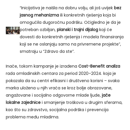
“Inicijativa je naišla na dobru volju, ali još uvijek
bez
jasnog mehanizma
ili konkretnih rješenja koja bi
omogućila dugoročnu podršku. Očigledno je da je
potreban ozbiljan,
planski i trajni dijalog
koji će
dovesti do konkretnih rješenja i modela finansiranja
koji se ne oslanjaju samo na privremene projekte”,
smatraju u “Zdravo da ste”.
Inače, tokom kampanje je izrađena
Cost-Benefit analiza
rada omladinskih centara za period 2020–2024. koja je
pokazala da su centri efikasni i društveno korisni – svaka
marka uložena u njih vraća se kroz bolje obrazovane,
angažovane i socijalno odgovorne mlade ljude,
jače
lokalne zajednice
i smanjenje troškova u drugim sferama,
kao što su zdravstvo, socijalna podrška i prevencija
problema među mladima.