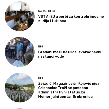
RADAR DESK
VSTV i EU u borbi za kontrolu imovine
sudija i tužilaca
BIH
Građani izašli na ulice, svakodnevni
nestanci vode
BIH
Zvizdić, Magazinović i Kojović pisali
Crishocku: Traži se poseban
administrativni status za
Memorijalni centar Srebrenica