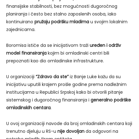
finansijske stabilnosti, bez mogućnosti dugoročnog
planiranja i često bez stalno zaposlenih osoba, iako
kontinuirano
pružaju podršku mladima
u svojim lokalnim
zajednicama.
Boromisa ističe da se inicijativom traži
uređen i održiv
model finansiranja
kojim bi omladinski centri bili
prepoznati kao dio omladinske infrastrukture.
U organizaciji
“Zdravo da ste”
iz Banje Luke kažu da su
inicijativu uputili krajem prošle godine prema nadležnim
institucijama u Republici Srpskoj kako bi otvorili pitanje
sistemskog i dugoročnog finansiranja i
generalno podrške
omladinskih centara
.
U ovoj organizaciji navode da broj omladinskih centara koji
trenutno djeluju u RS-u
nije dovoljan
da odgovori na
potrebe mladih širom entiteta.