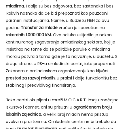
mladima.
I dalje su bez odgovora, bez sastanaka i bez
ikakvih naznaka da će biti prepoznati kao pouzdani
partneri institucijama. Naime, u Budžetu FBiH za ovu
godinu
Transfer za mlade
vraćen je i povećan na
rekordnih 1.000.000 KM.
Ova odluka uslijedila je nakon
kontinuiranog zagovaranja omladinskog sektora, koji je
insistirao na tome da se političke poruke o mladima
moraju potvrditi tamo gdje je to najvažnije, u budžetu. S
druge strane, u RS-u omladinski centri, iako prepoznati
Zakonom o omladinskom organizovanju kao
ključni
prostori za razvoj mladih,
u praksi i dalje funkcionišu bez
stabilnog i predvidivog finansiranja.
“Iako centri okupljeni u mreži M.O.C.A.R.T. imaju značajno
iskustvo i domet, oni su prisutni u
ograničenom broju
lokalnih zajednica
, a veliki broj mladih nema pristup
ovakvim prostorima. Omladinski centri ne bi trebalo da
budu
izuzetak ili privilegija
, već nešto što bi trebalo da