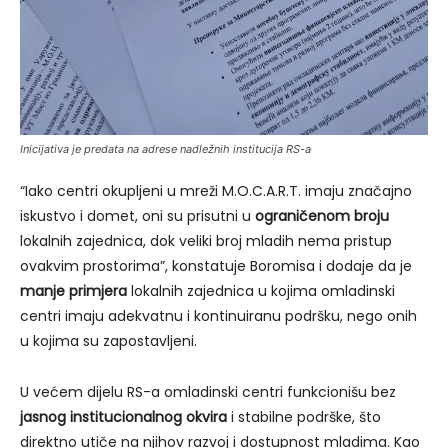
Inicijativa je predata na adrese nadležnih institucija RS-a
“Iako centri okupljeni u mreži M.O.C.A.R.T. imaju značajno
iskustvo i domet, oni su prisutni u
ograničenom broju
lokalnih zajednica, dok veliki broj mladih nema pristup
ovakvim prostorima”, konstatuje Boromisa i dodaje da je
manje primjera
lokalnih zajednica u kojima omladinski
centri imaju adekvatnu i kontinuiranu podršku, nego onih
u kojima su zapostavljeni.
U većem dijelu RS-a omladinski centri funkcionišu bez
jasnog institucionalnog okvira
i stabilne podrške, što
direktno utiče na njihov razvoj i dostupnost mladima. Kao