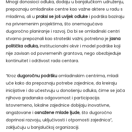
Mnogi donosioci odluka, dodaju u banjalučkom udruženju,
prepoznaju omladinske centre kao važne aktere u radu s
mladima, ali u
praksi se još uvijek odluke
i podrška baziraju
na privremenim projektima, što onemogućava
dugoročno planiranje i razvoj. Da bi se omladinski centri
stvarno prepoznali kao strateški važni, potrebna je
jasna
politička odluka,
institucionalni okvir i model podrške koji
nije zavisan od povremenih grantova, nego obezbjeđuje
kontinuitet i održivost rada centara.
“Kroz
dugoročnu podršku
omladinskim centrima, mladi
uče kako da prepoznaju potrebe zajednice, da kreiraju
inicijative i da učestvuju u donošenju odluka, čime se jača
njihova građanska odgovornost i participacija.
Istovremeno, lokalne zajednice dobijaju inovativne,
angažovane i
osnažene mlade ljude
, što dugoročno
doprinosi razvoju, uključivosti i otpornosti zajednica”,
zaključuju u banjalučkoj organizaciji.