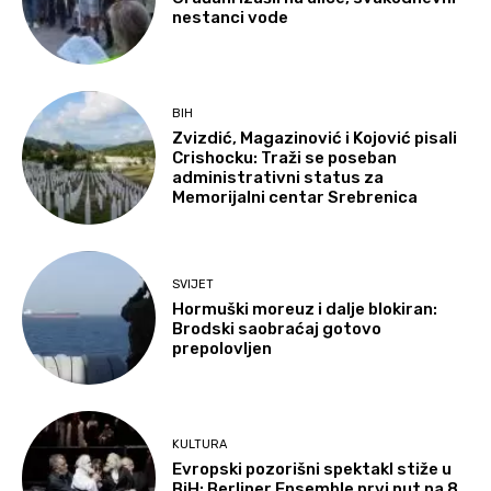
nestanci vode
BIH
Zvizdić, Magazinović i Kojović pisali
Crishocku: Traži se poseban
administrativni status za
Memorijalni centar Srebrenica
SVIJET
Hormuški moreuz i dalje blokiran:
Brodski saobraćaj gotovo
prepolovljen
KULTURA
Evropski pozorišni spektakl stiže u
BiH: Berliner Ensemble prvi put na 8.