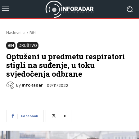
Naslovnica
BiH
BIH
DRUŠTVO
Optuženi u predmetu respiratori
stigli na suđenje, u toku
svjedočenja odbrane
By
InfoRadar
09/11/2022
Facebook
X