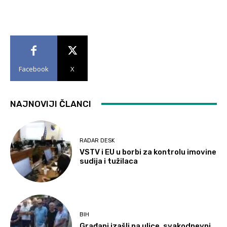
Facebook
X
NAJNOVIJI ČLANCI
RADAR DESK
VSTV i EU u borbi za kontrolu imovine
sudija i tužilaca
BIH
Građani izašli na ulice, svakodnevni