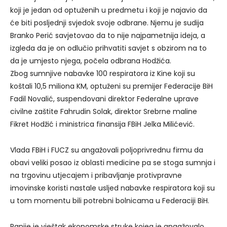
koji je jedan od optuženih u predmetu i koji je najavio da
će biti posljednji svjedok svoje odbrane. Njemu je sudija
Branko Perić savjetovao da to nije najpametnija ideja, a
izgleda da je on odlučio prihvatiti savjet s obzirom na to
da je umjesto njega, počela odbrana Hodžića.
Zbog sumnjive nabavke 100 respiratora iz Kine koji su
koštali 10,5 miliona KM, optuženi su premijer Federacije BiH
Fadil Novalić, suspendovani direktor Federalne uprave
civilne zaštite Fahrudin Solak, direktor Srebrne maline
Fikret Hodžić i ministrica finansija FBiH Jelka Milićević.
Vlada FBiH i FUCZ su angažovali poljoprivrednu firmu da
obavi veliki posao iz oblasti medicine pa se stoga sumnja i
na trgovinu utjecajem i pribavljanje protivpravne
imovinske koristi nastale usljed nabavke respiratora koji su
u tom momentu bili potrebni bolnicama u Federaciji BiH.
Ranije je vještak ekonomske struke kojeg je angažovalo