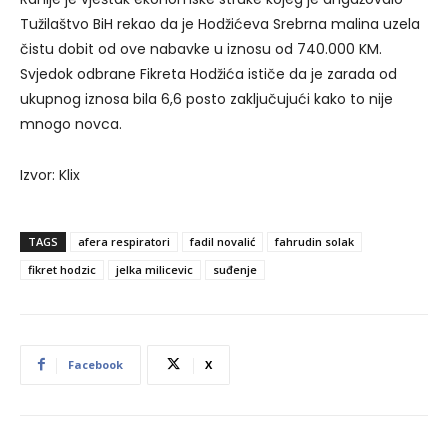
Tužilaštvo BiH rekao da je Hodžićeva Srebrna malina uzela
čistu dobit od ove nabavke u iznosu od 740.000 KM.
Svjedok odbrane Fikreta Hodžića ističe da je zarada od
ukupnog iznosa bila 6,6 posto zaključujući kako to nije
mnogo novca.
Izvor: Klix
TAGS
afera respiratori
fadil novalić
fahrudin solak
fikret hodzic
jelka milicevic
suđenje
Facebook
X