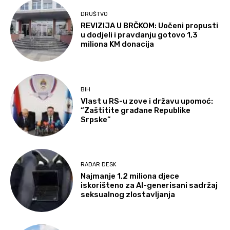
DRUŠTVO
REVIZIJA U BRČKOM: Uočeni propusti
u dodjeli i pravdanju gotovo 1,3
miliona KM donacija
BIH
Vlast u RS-u zove i državu upomoć:
“Zaštitite građane Republike
Srpske”
RADAR DESK
Najmanje 1,2 miliona djece
iskorišteno za AI-generisani sadržaj
seksualnog zlostavljanja