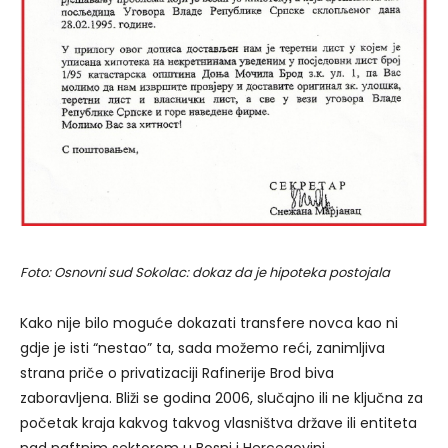
Foto: Osnovni sud Sokolac: dokaz da je hipoteka postojala
Kako nije bilo moguće dokazati transfere novca kao ni
gdje je isti “nestao” ta, sada možemo reći, zanimljiva
strana priče o privatizaciji Rafinerije Brod biva
zaboravljena. Bliži se godina 2006, slučajno ili ne ključna za
početak kraja kakvog takvog vlasništva države ili entiteta
nad naftnim sektorom u Bosni i Hercegovini.