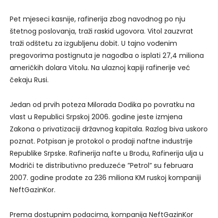
Pet mjeseci kasnije, rafinerija zbog navodnog po nju
štetnog poslovanja, traži raskid ugovora. Vitol zauzvrat
traži odštetu za izgubljenu dobit. U tajno vođenim
pregovorima postignuta je nagodba o isplati 27,4 miliona
američkih dolara Vitolu. Na ulaznoj kapiji rafinerije već
čekaju Rusi.
Jedan od prvih poteza Milorada Dodika po povratku na
vlast u Republici Srpskoj 2006. godine jeste izmjena
Zakona o privatizaciji državnog kapitala. Razlog biva uskoro
poznat. Potpisan je protokol o prodaji naftne industrije
Republike Srpske. Rafinerija nafte u Brodu, Rafinerija ulja u
Modriči te distributivno preduzeće ”Petrol” su februara
2007. godine prodate za 236 miliona KM ruskoj kompaniji
NeftGazinKor.
Prema dostupnim podacima, kompanija NeftGazinKor