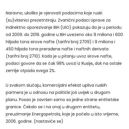
Naravno, ukoliko je vjerovati podacima koje ruski
(su)vlasnici prezetntiraju. Zvanični podaci Uprave za
indirektno oporezivanje BiH (UIO) pokazuju da je u periodu
od 2009. do 2019. godine u BiH uvezeno oko 9 miliona i 600
hiljada tona sirove nafte (tarifni broj 2709) i 9 miliona i
450 hiljada tona prerađene nafte i naftnih derivata
(tarifni broj 2710). Kada je u pitanju uvoz sirove nafte,
podaci govore da se čak 98% uvozi iz Rusije
,
dok na ostale
zemlje otpada svega 2%.
U svakom slučaju, komercijalni efekat upliva ruskih
partnera je u odnosu na politički još uvijek u drugom
planu. Posao je završen samo sa jedne strane entitetske
granice. Čekalo se i na onaj u drugom entitetu,
preuzimanje Energopetrola, koje je počelo u isto vrijeme,
2006. godine. (nastaviće se)