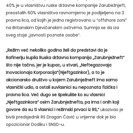
40% je u vlasništvu ruske državne kompanije Zarubežnjeft,
preostalih 60% vlasništva ravnomjerno je podijeljeno na 3
pravna lica, od kojih je jedno registrovano u “offshore zoni”
na Britanskim Djevičanskim ostrvima. Sumnja se da iza
sveg stoje „javnosti poznate osobe“.
„Režim već nekoliko godina želi da predstavi da je
Rafineriju kupila Ruska državna kompanija „Zarubnježneft“
što nije tačno, jer je kupac, u stvari, „Neftegazovaja
Inovacionaja Korporacija“(Njeftgazinkor), a to je
akcionarsko društvo u kojem Zarubnježneft ima samo
vlasnički udio, a ostali suvlasnici su nepoznata fizička i
pravna lica. Već dugo se špekuliše ko su vlasnici
„Njeftgazinkora“ osim Zarubnježnefta, pa ima i onih koji
govore da su ti vlasnici i režimski prvaci iz RS,“
ukazivao je
bivši predsjednik RS Dragan Čavić u vrijeme dok je bio
opozicionar Dodiku i SNSD-u.