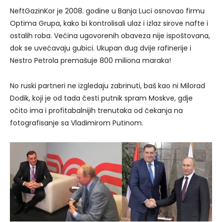
NeftGazinKor je 2008. godine u Banja Luci osnovao firmu
Optima Grupa, kako bi kontrolisali ulaz i izlaz sirove nafte i
ostalih roba. Većina ugovorenih obaveza nije ispoštovana,
dok se uvećavaju gubici. Ukupan dug dvije rafinerije i
Nestro Petrola premašuje 800 miliona maraka!
No ruski partneri ne izgledaju zabrinuti, baš kao ni Milorad
Dodik, koji je od tada česti putnik spram Moskve, gdje
očito ima i profitabalnijih trenutaka od čekanja na
fotografisanje sa Vladimirom Putinom.