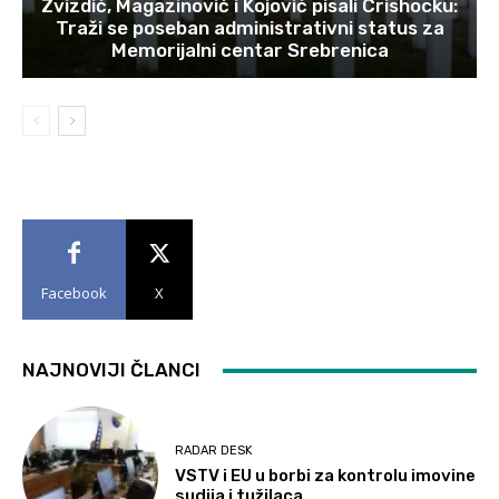
Zvizdić, Magazinović i Kojović pisali Crishocku:
Traži se poseban administrativni status za
Memorijalni centar Srebrenica
Facebook
X
NAJNOVIJI ČLANCI
RADAR DESK
VSTV i EU u borbi za kontrolu imovine
sudija i tužilaca