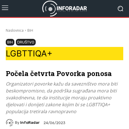
Naslovnica
BiH
BIH
DRUŠTVO
LGBTTIQA+
Počela četvrta Povorka ponosa
Organizatori povorke kažu da savezništvo mora biti
beskompromisno, da podrška sugrađana mora biti
svakodnevna, te da institucije moraju proaktivno
djelovati i donijeti zakone kojim bi se LGBTTIQA+
populacija tretirala ravnopravno
By
InfoRadar
24/06/2023