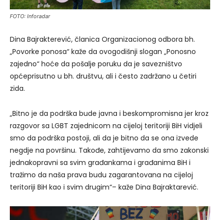
FOTO: Inforadar
Dina Bajrakterević, članica Organizacionog odbora bh.
„Povorke ponosa“ kaže da ovogodišnji slogan „Ponosno
zajedno“ hoće da pošalje poruku da je savezništvo
općeprisutno u bh. društvu, ali i često zadržano u četiri
zida.
„Bitno je da podrška bude javna i beskompromisna jer kroz
razgovor sa LGBT zajednicom na cijeloj teritoriji BiH vidjeli
smo da podrška postoji, ali da je bitno da se ona izvede
negdje na površinu. Takođe, zahtijevamo da smo zakonski
jednakopravni sa svim građankama i građanima BiH i
tražimo da naša prava budu zagarantovana na cijeloj
teritoriji BiH kao i svim drugim“– kaže Dina Bajraktarević.