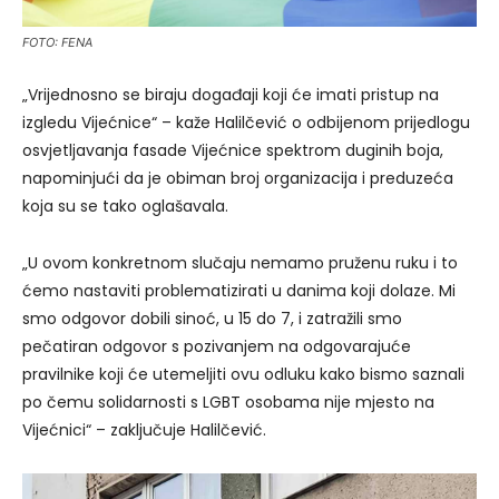
FOTO: FENA
„Vrijednosno se biraju događaji koji će imati pristup na
izgledu Vijećnice“ – kaže Halilčević o odbijenom prijedlogu
osvjetljavanja fasade Vijećnice spektrom duginih boja,
napominjući da je obiman broj organizacija i preduzeća
koja su se tako oglašavala.
„U ovom konkretnom slučaju nemamo pruženu ruku i to
ćemo nastaviti problematizirati u danima koji dolaze. Mi
smo odgovor dobili sinoć, u 15 do 7, i zatražili smo
pečatiran odgovor s pozivanjem na odgovarajuće
pravilnike koji će utemeljiti ovu odluku kako bismo saznali
po čemu solidarnosti s LGBT osobama nije mjesto na
Vijećnici“ – zaključuje Halilčević.