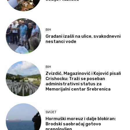
BIH
Građani izašli na ulice, svakodnevni
nestanci vode
BIH
Zvizdić, Magazinović i Kojović pisali
Crishocku: Traži se poseban
administrativni status za
Memorijalni centar Srebrenica
SVIJET
Hormuški moreuz i dalje blokiran:
Brodski saobraćaj gotovo
prepolovljen