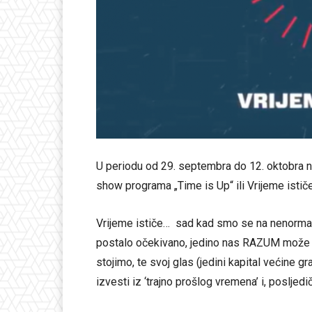
U periodu od 29. septembra do 12. oktobra n
show programa „Time is Up“ ili Vrijeme istič
Vrijeme ističe… sad kad smo se na nenormaln
postalo očekivano, jedino nas RAZUM može 
stojimo, te svoj glas (jedini kapital većine 
izvesti iz ‘trajno prošlog vremena’ i, posljed