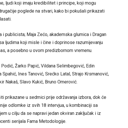
e, ljudi koji imaju kredibilitet i principe, koji mogu
drugačije poglede na stvari, kako bi pokušali prikazati
lasati.
ta i publicista; Maja Zećo, akademska glumica i Dragan
 sa ljudima koji misle i čine i doprinose razumijevanju
nas, a posebno u ovom predizbornom vremenu.
 Podić, Žarko Papić, Vildana Selimbegović, Edin
 Spahić, Ines Tanović, Srećko Latal, Strajo Krsmanović,
kir Nakaš, Slavo Kukić, Bruno Omerović.
iti prikazane u sedmici prije održavanja izbora, dok će
nije odlomke iz svih 18 intervjua, u kombinaciji sa
m u cilju da se napravi jedan okviran zaključak i iz
centi serijala Fama Metodologije.