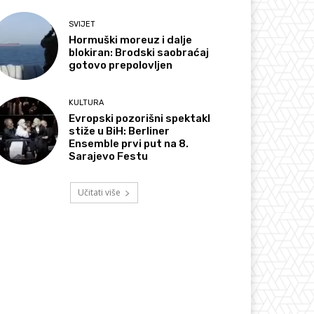
SVIJET
Hormuški moreuz i dalje
blokiran: Brodski saobraćaj
gotovo prepolovljen
KULTURA
Evropski pozorišni spektakl
stiže u BiH: Berliner
Ensemble prvi put na 8.
Sarajevo Festu
Učitati više