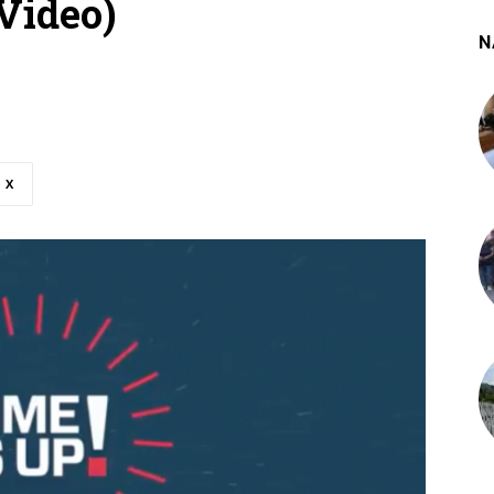
Video)
N
X