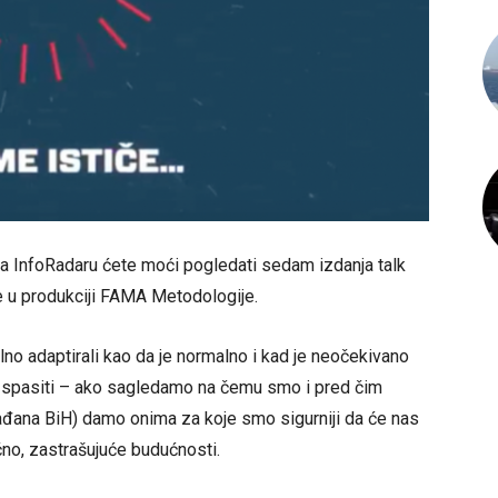
a InfoRadaru ćete moći pogledati sedam izdanja talk
e u produkciji FAMA Metodologije.
o adaptirali kao da je normalno i kad je neočekivano
spasiti – ako sagledamo na čemu smo i pred čim
građana BiH) damo onima za koje smo sigurniji da će nas
ično, zastrašujuće budućnosti.