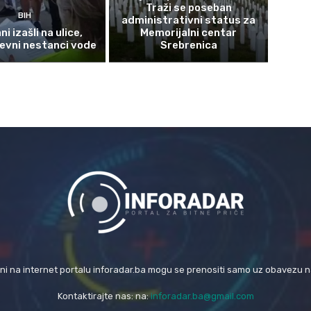
Traži se poseban
BIH
administrativni status za
i izašli na ulice,
Memorijalni centar
evni nestanci vode
Srebrenica
eni na internet portalu inforadar.ba mogu se prenositi samo uz obavezu 
Kontaktirajte nas: na:
inforadar.ba@gmail.com