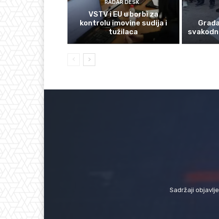
RADAR DESK
VSTV i EU u borbi za
kontrolu imovine sudija i
Građan
tužilaca
svakodn
Sadržaji objavlj