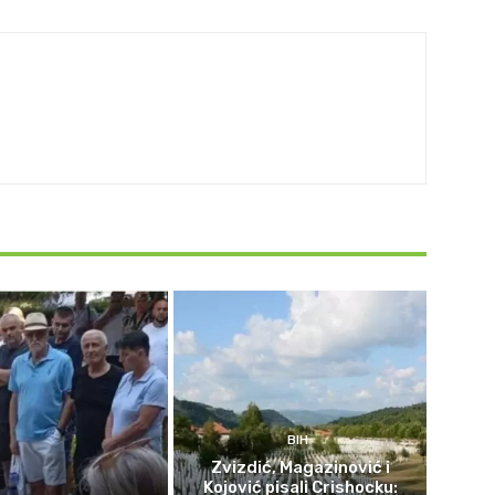
BIH
Zvizdić, Magazinović i
Kojović pisali Crishocku: