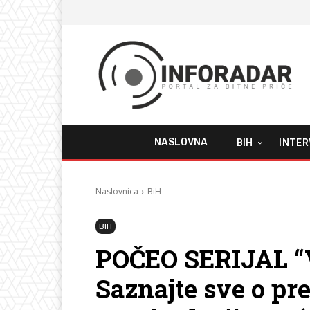
NASLOVNA
BIH
INTER
Naslovnica
BiH
BIH
POČEO SERIJAL “
Saznajte sve o pr