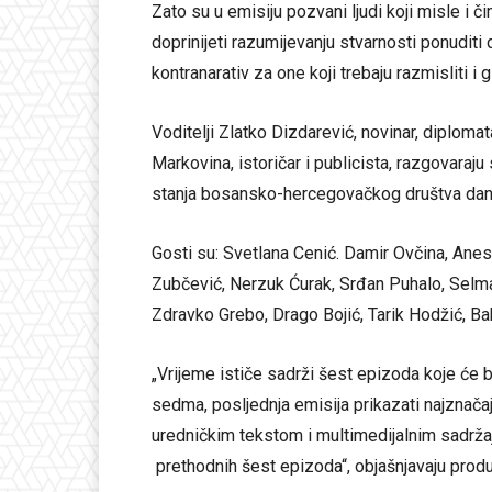
Zato su u emisiju pozvani ljudi koji misle i čin
doprinijeti razumijevanju stvarnosti ponuditi 
kontranarativ za one koji trebaju razmisliti i g
Voditelji Zlatko Dizdarević, novinar, diploma
Markovina, istoričar i publicista, razgovaraju
stanja bosansko-hercegovačkog društva da
Gosti su: Svetlana Cenić. Damir Ovčina, Anes
Zubčević, Nerzuk Ćurak, Srđan Puhalo, Selma
Zdravko Grebo, Drago Bojić, Tarik Hodžić, Ba
„Vrijeme ističe sadrži šest epizoda koje će b
sedma, posljednja emisija prikazati najznačaj
uredničkim tekstom i multimedijalnim sadržaje
prethodnih šest epizoda“, objašnjavaju produ