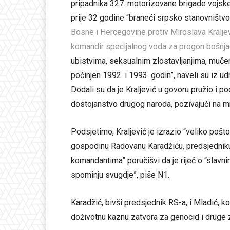
pripadnika 327. motorizovane brigade vojske 
prije 32 godine “braneći srpsko stanovništvo
Bosne i Hercegovine protiv Miroslava Kraljev
komandir specijalnog voda za progon bošnjačk
ubistvima, seksualnim zlostavljanjima, muče
počinjen 1992. i 1993. godin”, naveli su iz ud
Dodali su da je Kraljević u govoru pružio i p
dostojanstvo drugog naroda, pozivajući na mrž
Podsjetimo, Kraljević je izrazio “veliko pošt
gospodinu Radovanu Karadžiću, predsjedniku
komandantima” poručišvi da je riječ o “slavni
spominju svugdje”, piše N1.
Karadžić, bivši predsjednik RS-a, i Mladić,
doživotnu kaznu zatvora za genocid i druge z