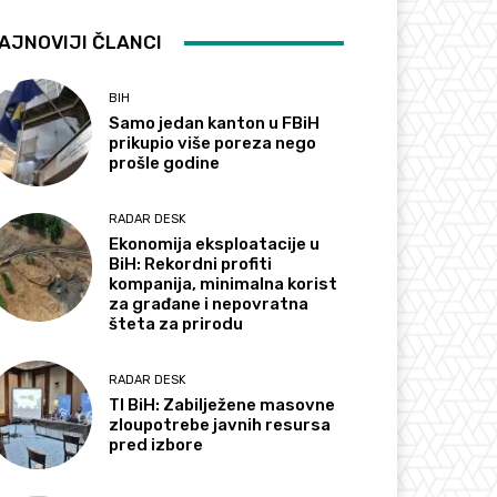
AJNOVIJI ČLANCI
BIH
Samo jedan kanton u FBiH
prikupio više poreza nego
prošle godine
RADAR DESK
Ekonomija eksploatacije u
BiH: Rekordni profiti
kompanija, minimalna korist
za građane i nepovratna
šteta za prirodu
RADAR DESK
TI BiH: Zabilježene masovne
zloupotrebe javnih resursa
pred izbore