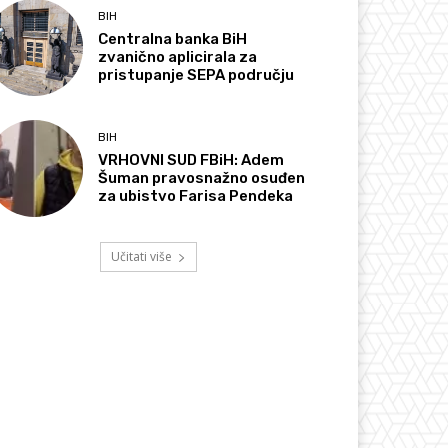
BIH
Centralna banka BiH
zvanično aplicirala za
pristupanje SEPA području
BIH
VRHOVNI SUD FBiH: Adem
Šuman pravosnažno osuđen
za ubistvo Farisa Pendeka
Učitati više