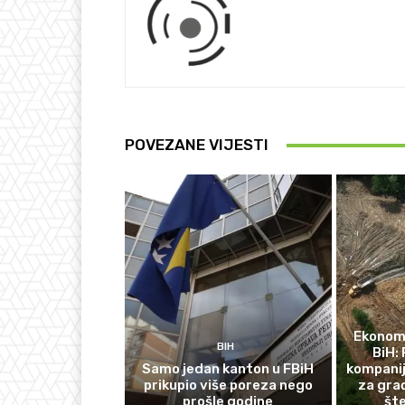
POVEZANE VIJESTI
Ekonomi
BIH
BiH: 
Samo jedan kanton u FBiH
kompanij
prikupio više poreza nego
za gra
prošle godine
št