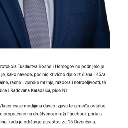
rotokola Tužilaštva Bosne i Hercegovine podnijelo je
r je, kako navode, počinio krivično djelo iz člana 145/a
e, rasne i vjerske mržnje, razdora i netrpeljivosti, te
ića i Radovana Karadžića, piše N1.
e Vlasenica je medijima davao izjavu te između ostalog
 to propraćeno na društvenoj mreži Facebook portala
dine, kada je održan je parastos za 15 Drvenčana,