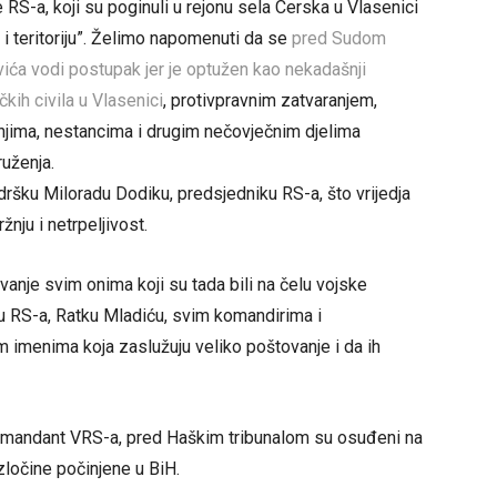
RS-a, koji su poginuli u rejonu sela Cerska u Vlasenici
 i teritoriju”. Želimo napomenuti da se
pred Sudom
ića vodi postupak jer je optužen kao nekadašnji
ih civila u Vlasenici
, protivpravnim zatvaranjem,
njima, nestancima i drugim nečovječnim djelima
ruženja.
odršku Miloradu Dodiku, predsjedniku RS-a, što vrijedja
nju i netrpeljivost.
ovanje svim onima koji su tada bili na čelu vojske
 RS-a, Ratku Mladiću, svim komandirima i
m imenima koja zaslužuju veliko poštovanje i da ih
 komandant VRS-a, pred Haškim tribunalom su osuđeni na
ločine počinjene u BiH.