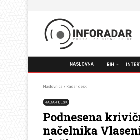
NASLOVNA
BIH
INTER
Naslovnica
Radar desk
RADAR DESK
Podnesena krivičn
načelnika Vlaseni