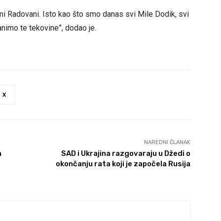
 mi Radovani. Isto kao što smo danas svi Mile Dodik, svi
ranimo te tekovine”, dodao je.
X
NAREDNI ČLANAK
a
SAD i Ukrajina razgovaraju u Džedi o
okončanju rata koji je započela Rusija