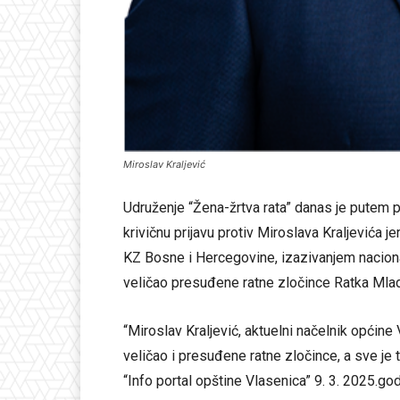
Miroslav Kraljević
Udruženje “Žena-žrtva rata” danas je putem p
krivičnu prijavu protiv Miroslava Kraljevića je
KZ Bosne i Hercegovine, izazivanjem nacionaln
veličao presuđene ratne zločince Ratka Mlad
“Miroslav Kraljević, aktuelni načelnik općin
veličao i presuđene ratne zločince, a sve je
“Info portal opštine Vlasenica” 9. 3. 2025.go