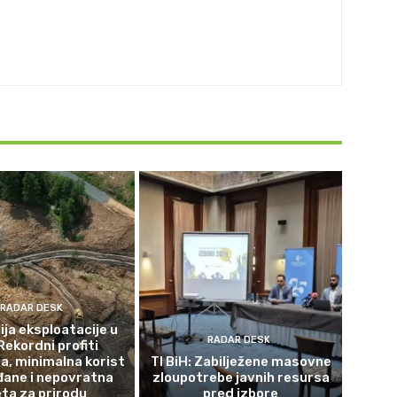
RADAR DESK
ja eksploatacije u
RADAR DESK
Rekordni profiti
a, minimalna korist
TI BiH: Zabilježene masovne
đane i nepovratna
zloupotrebe javnih resursa
eta za prirodu
pred izbore