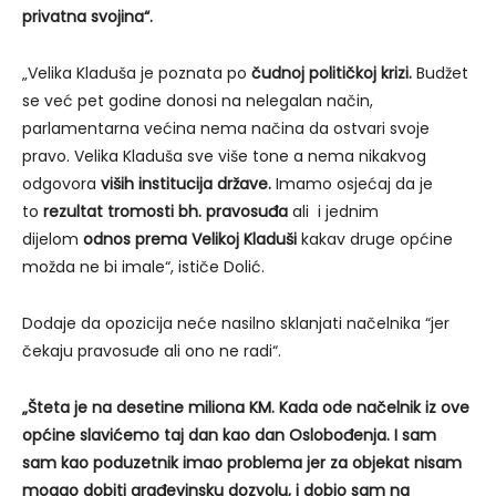
privatna svojina“.
„Velika Kladuša je poznata po
čudnoj političkoj krizi.
Budžet
se već pet godine donosi na nelegalan način,
parlamentarna većina nema načina da ostvari svoje
pravo. Velika Kladuša sve više tone a nema nikakvog
odgovora
viših institucija države.
Imamo osjećaj da je
to
rezultat tromosti bh. pravosuđa
ali i jednim
dijelom
odnos prema Velikoj Kladuši
kakav druge općine
možda ne bi imale“, ističe Dolić.
Dodaje da opozicija neće nasilno sklanjati načelnika “jer
čekaju pravosuđe ali ono ne radi“.
„Šteta je na desetine miliona KM. Kada ode načelnik iz ove
općine slavićemo taj dan kao dan Oslobođenja. I sam
sam kao poduzetnik imao problema jer za objekat nisam
mogao dobiti građevinsku dozvolu, i dobio sam na