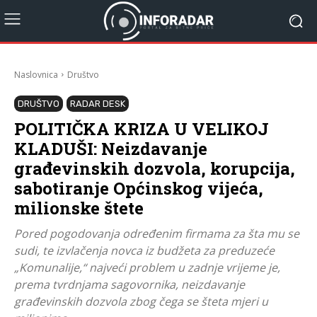
Naslovnica
Društvo
DRUŠTVO
RADAR DESK
POLITIČKA KRIZA U VELIKOJ
KLADUŠI: Neizdavanje
građevinskih dozvola, korupcija,
sabotiranje Općinskog vijeća,
milionske štete
Pored pogodovanja određenim firmama za šta mu se
sudi, te izvlačenja novca iz budžeta za preduzeće
„Komunalije,“ najveći problem u zadnje vrijeme je,
prema tvrdnjama sagovornika, neizdavanje
građevinskih dozvola zbog čega se šteta mjeri u