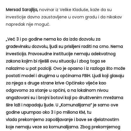
Mersad Sarajlija,
novinar iz Velike Kladuše, kaže da su
investicije davno zaustavljene u ovom gradu i da nikakav
napredak nije moguć.
„Već 3 i po godine nema ko da izda dozvolu za
građevinsku dozvolu, ljudi su prisiljeni raditi na crno. Nema
investicija. Pravosudne institucije nemaju adekvatnog
zakona kojim bi riješili ovu situaciju i zbog toga se
nalazimo u pat poziciji. Ovo je opasno i iz razloga što može
postati model i drugima u općinama FBiH. Ljudi koji glasaju
za njega s druge strane krive Općinsko vijeće kao
odgovorno za stanje u općini, a na lokalnom nivou
angažovani su i brojni botovi koji po društvenim mrežama
šire laži i napadaju ljude. U „Komunalijama“ je samo ove
godine upumpao oko 3 i po miliona KM, tu
vlada prekomjerno zapošljavanje i bave se djelatnostim
koje nemaju veze sa komunalijama. Zbog prekomjernog