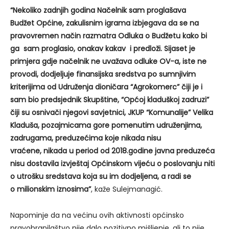
“Nekoliko zadnjih godina Načelnik sam proglašava
Budžet Općine, zakulisnim igrama izbjegava da se na
pravovremen način razmatra Odluka o Budžetu kako bi
ga sam proglasio, onakav kakav i predloži. Sijaset je
primjera gdje načelnik ne uvažava odluke OV-a, iste ne
provodi, dodjeljuje finansijska sredstva po sumnjivim
kriterijima od Udruženja dioničara “Agrokomerc” čiji je i
sam bio predsjednik Skupštine, “Općoj kladuškoj zadruzi”
čiji su osnivači njegovi savjetnici, JKUP “Komunalije” Velika
Kladuša, pozajmicama gore pomenutim udruženjima,
zadrugama, preduzećima koje nikada nisu
vraćene, nikada u period od 2018.godine javna preduzeća
nisu dostavila izvještaj Općinskom vijeću o poslovanju niti
o utrošku sredstava koja su im dodjeljena, a radi se
o milionskim iznosima”
, kaže Sulejmanagić.
Napominje da na većinu ovih aktivnosti općinsko
pravobranilaštvo nije dalo pozitivno mišljenje, ali to nije