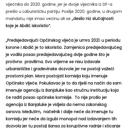
vijećnika do 2020. godine, jer je dvoje vijećnika iz DF-a
prešlo u Laburističku partiju. Poslije 2020. godine, u drugom
mandatu, nije imao većinu ali se
„desilo niz slučajnosti
koje je Abdić iskoristio“.
„Predsjedavajući Općinskog vijeća je umro 2021. u periodu
korone i Abdić je to iskoristio. Zamjenica predsjedavajućeg
je vodila posao predsjedavajućeg dvije godine što je
protivno pravilima. Svo vrijeme se nisu izdavale
urbanističke i građevinske dozvole jer ne postoji važeći
prostorni plan. Mora postojati komisija koju imenuje
Općinsko vijeće. Pokušavao je to da riješi na način da sam
imenuje agenciju iz Banjaluke kao stručnu instituciju koja
će raditi posao općinske komisije. To nije prošlo jer
agencija iz Banjaluke je vidjela da nema zakonskog
osnova. Međutim, načelnik i dalje neće da imenuje tu
komisiju jer neće da izgubi monopol nad izdavanjem tih
dozvola jer tu postoji šansa za koruptivne radnje i sticanje