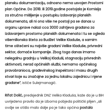
plansku dokumentaciju, odnosno nema usvojen Prostorni
plan Općine. Do 2018. ili 2019.godine postojala je Komisija
za stručno mišljenje u postupku izdavanja planskih
dokumenata, ali ni ona više ne postoji pa se danas u
organu uprave nalazi cca 3000 zahtjeva građana za
izdavanjem prostorno planskih dokumenata i tu se ogleda
višemilionska šteta za Budžet Velike Kladuše, a samim
time oštećeni su najviše građani Velike Kladuše, privredni
sektor, domaće kompanije. Zbog toga danas imamo
nelegalnu gradnju u Velikoj Kladuši, stagnaciju privrednih
aktivnosti, nerad općinskih službi, nemamo općinskog
pravobranioca, građevinskog inspektora i masu drugih
stvari koje su značajne za jednu lokalnu zajednicu i njene
građane“
, ističe Sulejmanagić.
Rifat Dolić,
predsjednik DNZ Velika Kladuša, kaže da je u BiH
uvriježeno pravilo da je izborna pobjeda politički plijen „ali
ovdje se otišlo malo dalje pa je tako općina
postala