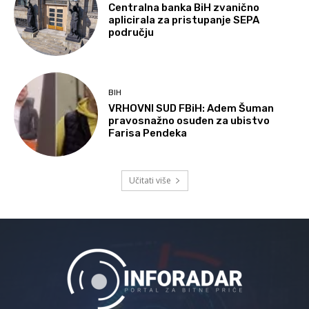
Centralna banka BiH zvanično
aplicirala za pristupanje SEPA
području
BIH
VRHOVNI SUD FBiH: Adem Šuman
pravosnažno osuđen za ubistvo
Farisa Pendeka
Učitati više