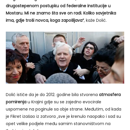
drugostepenom postupku od federalne institucije u
Mostaru. Mi ne znamo šta sve on radi. Koliko savjetnika
ima, gdje troši novca, koga zapošljava“
, kaže Dolić.
Dolić ističe da je do 2012. godine bila stvorena
atmosfera
pomirenja
u Krajini gdje su se zajedno evocirale
uspomene na poginule sa obje strane. Međutim, od kada
je Fikret izašao iz zatvora „sve je krenulo naopako i sad su
opet velike podjele među samim stanovništvom na