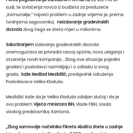
sudi, te izvlačenja novca iz budžeta za preduzeće
„Komunalije,“ najveći problem u zadnje vrijeme je, prema
tvrdnjama sagovornika,
neizdavanje građevinskih
dozvola
zbog čega se šteta mjeri u milionima.
Sabotiranjem
izdavanja građevinskih dozvola
onemogućava se privredni razvoj općine, nova ulaganja i
otvaranje novih kompanija… Zbog ove situacije pojedini
građani i poslodavci razmišljaju i o odlasku iz ovog
grada,
kaže Nedžad Mezildžić,
predsjednik Udruženja
Poslodavaca Velika Kladuša.
Mezildžić kaže da je Velika Kladuša ozbiljan slučaj i da je
ovo problem
Vijeća ministara BiH,
Vlade FBiH, Ureda
visokog predstavnika, Kantona..
„Zbog samovolje načelnika Fikreta Abdića štete u zadnje