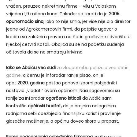
vraćen, preuzeo nekretninu firme – vilu u Voloskom
vrijednu 1,9 miliona kuna. Također se tereti da je
2005.
opunomoćio sina
, iako to nije smio, jer više nije bio direktor
jedne od Agrokomercovih firmi, da potpiše ugovor o
kreditu sa založnim pravom na četiri građevine i dvorište u
riječkoj četvrti Kozali. Obojica su se na početku suđenja
očitovala da se ne smatraju krivima.
Iako se Abdiću
već
sudi
za zloupotrebu položaja već četiri
godine,
o čemu je inforadar ranije pisao, on je
opet
2020. godine
postao ponovo izborni pobjednik i
nastavio „vladati“ ovom općinom. Naši sagovornici su
ranije za Inforadar
ogorčeno isticali
da Abdić sam
kontroliše
općinski budžet,
da je brojnim nelegalnim
radnjama sebi obezbjedio finansijsku korist i pravljenje
glasačke mašinerije, a općinu doveo skoro u propast.
Pored pogodovanja određenim firmama
za šta mu se