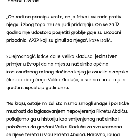
“babine i ostale“.
„On radi na principu urote, on je žrtva i svi rade protiv
njega i zbog toga mu se ljudi priklanjaju. On se za 12
godina nije udostojio posjetiti groblje gdje su ukopani
pripadnici APZP koji su ginuli za njega“
, kaže Dolić.
Sulejmanagić ističe da je Velika Kladuša
jedinstven
primjer u Evropi
da na mjestu načelnika općine
ima
osuđenog ratnog zločinca
kojeg je osudila evropska
članica zbog čega Velika Kladuša, a samim time i njeni
građani, ispaštaju godinama.
“Na kraju, ostaje mi žal što nismo smogli snage i političke
mudrosti da izglasavanjem nepovjerenja Fikretu Abdiću,
pošaljemo ga u historiju kao smijenjenog načelnika i
pokažemo da građani Velike Kladuše za sva vremena
se riješe tereta u vidu Fikreta Abdića. Naravno, iduća