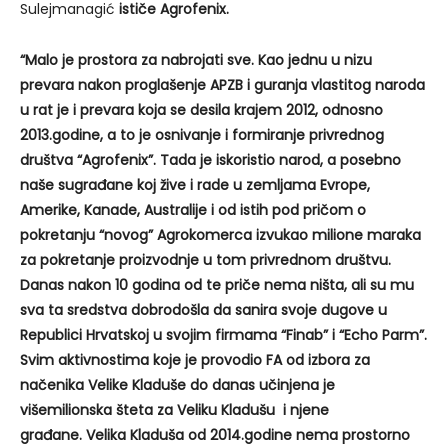
Sulejmanagić
ističe Agrofenix.
“Malo je prostora za nabrojati sve. Kao jednu u nizu
prevara nakon proglašenje APZB i guranja vlastitog naroda
u rat je i prevara koja se desila krajem 2012, odnosno
2013.godine, a to je osnivanje i formiranje privrednog
društva “Agrofenix”. Tada je iskoristio narod, a posebno
naše sugrađane koj žive i rade u zemljama Evrope,
Amerike, Kanade, Australije i od istih pod pričom o
pokretanju “novog” Agrokomerca izvukao milione maraka
za pokretanje proizvodnje u tom privrednom društvu.
Danas nakon 10 godina od te priče nema ništa, ali su mu
sva ta sredstva dobrodošla da sanira svoje dugove u
Republici Hrvatskoj u svojim firmama “Finab” i “Echo Parm”.
Svim aktivnostima koje je provodio FA od izbora za
načenika Velike Kladuše do danas učinjena je
višemilionska šteta za Veliku Kladušu i njene
građane. Velika Kladuša od 2014.godine nema prostorno