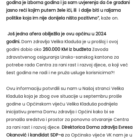
godina je izborna godina i ja sam uvjerenja da će građani
jasno reći kojim putem žele ići, ili i dalje biti u raljama
politike koja im nije donijela ništa pozitivno”
, kaže on.
Još jedna afera obilježila je ovu općinu u 2024
godini.
Dom zdravlja Velika Kladuša je u prošloj i ovoj
godini dobio oko
260.000 KM iz budžeta
Zavoda
zdravstvenog osiguranja Unsko-sanskog kantona za
potrebe rada Centra za rani rast i razvoj djece, a koji već
šest godina ne radi i ne pruža usluge korisnicima?!
Ovu informaciju potvrdili su nam u Našoj stranci Velika
Kladuša koja je zbog ove situacije u septembru prošle
godine u Općinskom vijeću Velika Kladuša podnijela
inicijativu prema Domu zdravlja i Općini kako bi se
pronašla sredstva i prostor za ponovno otvaranje Centra
za rani rast i razvoj djece.
Direktorica Doma zdravlja Evresa
Okanović i kandidat SDP-a
za Općinsko vijeće VK nam je u