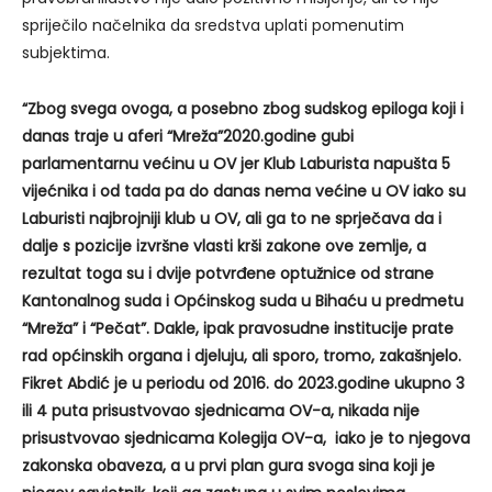
spriječilo načelnika da sredstva uplati pomenutim
subjektima.
“Zbog svega ovoga, a posebno zbog sudskog epiloga koji i
danas traje u aferi “Mreža”2020.godine gubi
parlamentarnu većinu u OV jer Klub Laburista napušta 5
vijećnika i od tada pa do danas nema većine u OV iako su
Laburisti najbrojniji klub u OV, ali ga to ne sprječava da i
dalje s pozicije izvršne vlasti krši zakone ove zemlje, a
rezultat toga su i dvije potvrđene optužnice od strane
Kantonalnog suda i Općinskog suda u Bihaću u predmetu
“Mreža” i “Pečat”. Dakle, ipak pravosudne institucije prate
rad općinskih organa i djeluju, ali sporo, tromo, zakašnjelo.
Fikret Abdić je u periodu od 2016. do 2023.godine ukupno 3
ili 4 puta prisustvovao sjednicama OV-a, nikada nije
prisustvovao sjednicama Kolegija OV-a, iako je to njegova
zakonska obaveza, a u prvi plan gura svoga sina koji je