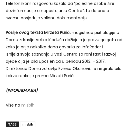
telefonskom razgovoru kazala da “pojedine osobe šire
dezinformacije o nepostojanju Centra”, te da ona o
svemu posjeduje validnu dokumentaciju.
Poslije ovog teksta Mirzeta Purić,
magistrica psihologije u
Domu zdravlja Velika Kladuša doživjela je pravu golgotu od
kako je prije nekoliko dana govorila za InfoRadar i
iznijela svoja saznanja u vezi Centra za rani rast i razvoj
djece čija je bila uposlenica u periodu 2013. – 2017.
Direktorica Doma zdravlja Evresa Okanović je negirala bilo
kakve reakcije prema Mirzeti Purić.
(INFORADAR.BA)
Više na
misbih.
TAGS
misbih