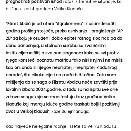
prognozirati pozitivan ishod
i izlaz iz trenutne situacije, koji
bi išao u korist građana Velike Kladuše.
“Fikret Abdić je od afere “Agrokomerc” iz osamdesetih
godina prošlog stoljeća, preko osnivanja i proglašenja “AP
ZB” za koju je osuđen i dobio epitet ratnog zločinca pa do
dana današnjeg, u stalnom sukobu sa zvaničnim
institucijama BiH, a sve pod sloganom kako su svi protiv
njega koristeći poznatu matricu “ako nisi s njim i ne misliš
kao on, onda si njegov neprijatelj i neprijatelj kladuškog
naroda”, što nikako nije i ne može biti tačno. Zato sam
mišljenja da se saga o Fikretu Abdiću neće završiti prije
lokalnih izbora 2024.godine, a tada su na ispitu sve one
zdrave snage koje se manifestuju kroz građane Velike
Kladuše koji moraju iduće godine trasirati bolji i pozitivniji
život u Velikoj Kladuši”
, kaže Sulejmanagić.
Kao najveće nelegalne radnje i štete za Veliku Kladušu