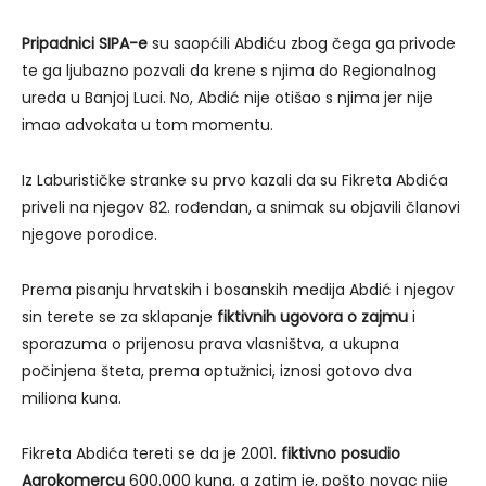
Pripadnici SIPA-e
su saopćili Abdiću zbog čega ga privode
te ga ljubazno pozvali da krene s njima do Regionalnog
ureda u Banjoj Luci. No, Abdić nije otišao s njima jer nije
imao advokata u tom momentu.
Iz Laburističke stranke su prvo kazali da su Fikreta Abdića
priveli na njegov 82. rođendan, a snimak su objavili članovi
njegove porodice.
Prema pisanju hrvatskih i bosanskih medija Abdić i njegov
sin terete se za sklapanje
fiktivnih ugovora o zajmu
i
sporazuma o prijenosu prava vlasništva, a ukupna
počinjena šteta, prema optužnici, iznosi gotovo dva
miliona kuna.
Fikreta Abdića tereti se da je 2001.
fiktivno posudio
Agrokomercu
600.000 kuna, a zatim je, pošto novac nije