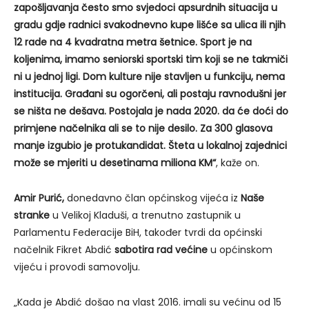
zapošljavanja često smo svjedoci apsurdnih situacija u
gradu gdje radnici svakodnevno kupe lišće sa ulica ili njih
12 rade na 4 kvadratna metra šetnice. Sport je na
koljenima, imamo seniorski sportski tim koji se ne takmiči
ni u jednoj ligi. Dom kulture nije stavljen u funkciju, nema
institucija. Građani su ogorčeni, ali postaju ravnodušni jer
se ništa ne dešava. Postojala je nada 2020. da će doći do
primjene načelnika ali se to nije desilo. Za 300 glasova
manje izgubio je protukandidat. Šteta u lokalnoj zajednici
može se mjeriti u desetinama miliona KM“
, kaže on.
Amir Purić,
donedavno član općinskog vijeća iz
Naše
stranke
u Velikoj Kladuši, a trenutno zastupnik u
Parlamentu Federacije BiH, također tvrdi da općinski
načelnik Fikret Abdić
sabotira rad većine
u općinskom
vijeću i provodi samovolju.
„Kada je Abdić došao na vlast 2016. imali su većinu od 15