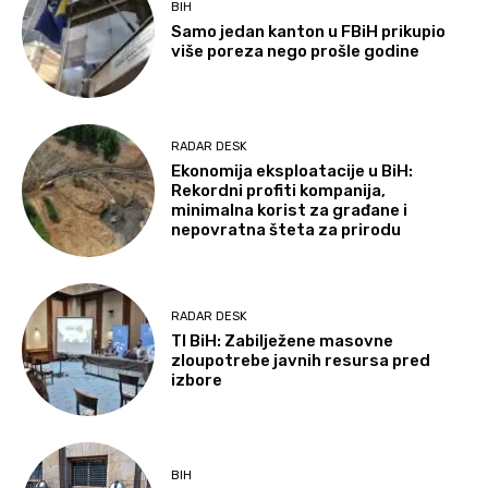
BIH
Samo jedan kanton u FBiH prikupio
više poreza nego prošle godine
RADAR DESK
Ekonomija eksploatacije u BiH:
Rekordni profiti kompanija,
minimalna korist za građane i
nepovratna šteta za prirodu
RADAR DESK
TI BiH: Zabilježene masovne
zloupotrebe javnih resursa pred
izbore
BIH