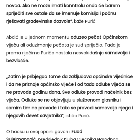
novca. Ako ne može imati konntrolu onda će barem
spriječiti sve ostale da se imenuje komisija i počnu
rješavati građevinske dozvole“
, kaže Purić.
Abdić je u jednom momentu
oduzeo pečat Općinskom
vijeću
ali oduzimanje pečata je sud spriječio. Tada je
prema riječima Purića nastala nesvakidašnja
samovolja i
bezvlašće.
„Zatim je pribjegao tome da zaključava općinske vijećnice
i da ne priznaje općinsko vijeće i od tada odluke vijeća se
ne provode godinu dana. Sve odluke provodi načelnik bez
vijeća. Odluke se ne objavljuju u službenom glasniku i
samim tim ne provode i tako se provodi samovolja njega i
njegovih devet savjetnika“
, ističe Purić.
O haosu u ovoj općini govori i
Fuad
Sulejmanagić,
predsjednik Kluba vijećnika Narodnog