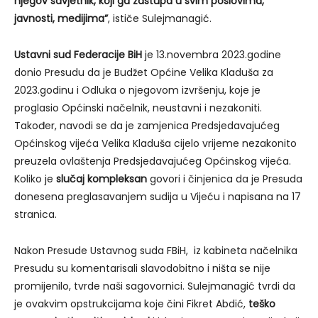
njegov savjetnik, koji ga zastupa u svim poslovima,
javnosti, medijima”
, ističe Sulejmanagić.
Ustavni sud Federacije BiH
je 13.novembra 2023.godine
donio Presudu da je Budžet Općine Velika Kladuša za
2023.godinu i Odluka o njegovom izvršenju, koje je
proglasio Općinski načelnik, neustavni i nezakoniti.
Također, navodi se da je zamjenica Predsjedavajućeg
Općinskog vijeća Velika Kladuša cijelo vrijeme nezakonito
preuzela ovlaštenja Predsjedavajućeg Općinskog vijeća.
Koliko je
slučaj kompleksan
govori i činjenica da je Presuda
donesena preglasavanjem sudija u Vijeću i napisana na 17
stranica.
Nakon Presude Ustavnog suda FBiH, iz kabineta načelnika
Presudu su komentarisali slavodobitno i ništa se nije
promijenilo, tvrde naši sagovornici. Sulejmanagić tvrdi da
je ovakvim opstrukcijama koje čini Fikret Abdić,
teško