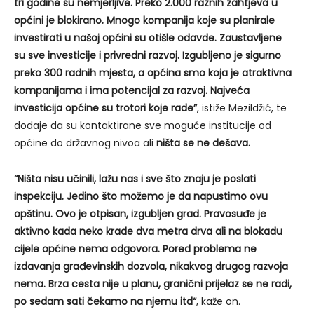
tri godine su nemjerljive. Preko 2.000 raznih zahtjeva u
općini je blokirano. Mnogo kompanija koje su planirale
investirati u našoj općini su otišle odavde. Zaustavljene
su sve investicije i privredni razvoj. Izgubljeno je sigurno
preko 300 radnih mjesta, a općina smo koja je atraktivna
kompanijama i ima potencijal za razvoj. Najveća
investicija općine su trotori koje rade”
, istiže Mezildžić, te
dodaje da su kontaktirane sve moguće institucije od
općine do državnog nivoa ali
ništa se ne dešava.
“Ništa nisu učinili, lažu nas i sve što znaju je poslati
inspekciju. Jedino što možemo je da napustimo ovu
opštinu. Ovo je otpisan, izgubljen grad. Pravosuđe je
aktivno kada neko krade dva metra drva ali na blokadu
cijele općine nema odgovora. Pored problema ne
izdavanja građevinskih dozvola, nikakvog drugog razvoja
nema. Brza cesta nije u planu, granični prijelaz se ne radi,
po sedam sati čekamo na njemu itd“
, kaže on.