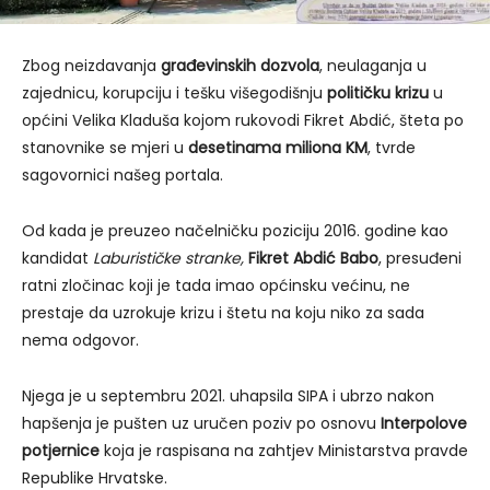
Zbog neizdavanja
građevinskih dozvola
, neulaganja u
zajednicu, korupciju i tešku višegodišnju
političku krizu
u
općini Velika Kladuša kojom rukovodi Fikret Abdić, šteta po
stanovnike se mjeri u
desetinama miliona KM
, tvrde
sagovornici našeg portala.
Od kada je preuzeo načelničku poziciju 2016. godine kao
kandidat
Laburističke stranke,
Fikret Abdić Babo
, presuđeni
ratni zločinac koji je tada imao općinsku većinu, ne
prestaje da uzrokuje krizu i štetu na koju niko za sada
nema odgovor.
Njega je u septembru 2021. uhapsila SIPA i ubrzo nakon
hapšenja je pušten uz uručen poziv po osnovu
Interpolove
potjernice
koja je raspisana na zahtjev Ministarstva pravde
Republike Hrvatske.