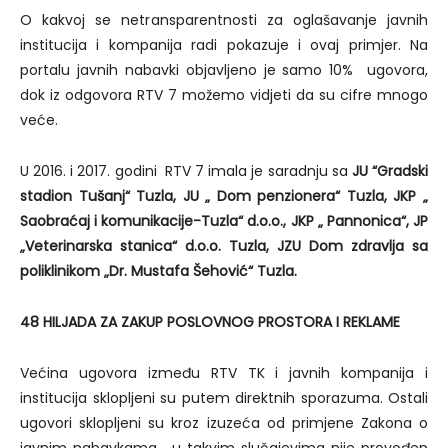
O kakvoj se netransparentnosti za oglašavanje javnih
institucija i kompanija radi pokazuje i ovaj primjer. Na
portalu javnih nabavki objavljeno je samo 10% ugovora,
dok iz odgovora RTV 7 možemo vidjeti da su cifre mnogo
veće.
U 2016. i 2017. godini RTV 7 imala je saradnju sa
JU “Gradski
stadion Tušanj“ Tuzla, JU „ Dom penzionera“ Tuzla, JKP „
Saobraćaj i komunikacije-Tuzla“ d.o.o., JKP „ Pannonica“, JP
„Veterinarska stanica“ d.o.o. Tuzla, JZU Dom zdravlja sa
poliklinikom „Dr. Mustafa Šehović“ Tuzla.
48 HILJADA ZA ZAKUP POSLOVNOG PROSTORA I REKLAME
Većina ugovora između RTV TK i javnih kompanija i
institucija sklopljeni su putem direktnih sporazuma. Ostali
ugovori sklopljeni su kroz izuzeća od primjene Zakona o