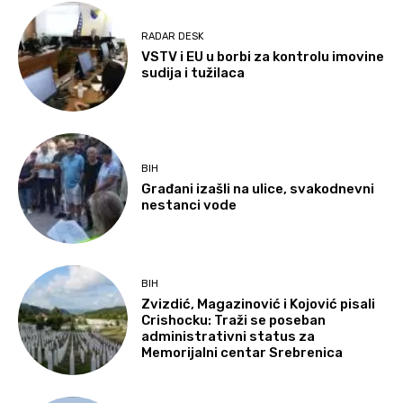
RADAR DESK
VSTV i EU u borbi za kontrolu imovine
sudija i tužilaca
BIH
Građani izašli na ulice, svakodnevni
nestanci vode
BIH
Zvizdić, Magazinović i Kojović pisali
Crishocku: Traži se poseban
administrativni status za
Memorijalni centar Srebrenica