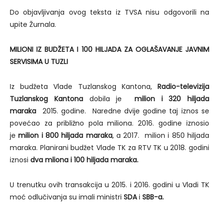
Do objavljivanja ovog teksta iz TVSA nisu odgovorili na
upite Žurnala.
MILIONI IZ BUDŽETA I 100 HILJADA ZA OGLAŠAVANJE JAVNIM
SERVISIMA U TUZLI
Iz budžeta Vlade Tuzlanskog Kantona,
Radio-televizija
Tuzlanskog Kantona
dobila je
milion i 320 hiljada
maraka
2015. godine. Naredne dvije godine taj iznos se
povećao za približno pola miliona. 2016. godine iznosio
je
milion i 800 hiljada maraka
, a 2017. milion i 850 hiljada
maraka. Planirani budžet Vlade TK za RTV TK u 2018. godini
iznosi
dva mliona i 100 hiljada maraka.
U trenutku ovih transakcija u 2015. i 2016. godini u Vladi TK
moć odlučivanja su imali ministri
SDA
i
SBB-a.