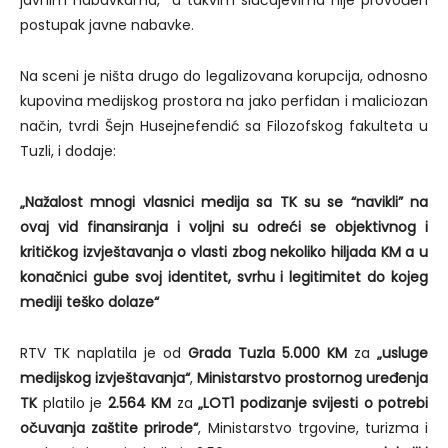
javnim nabavkama, u takvim slučajevima nije provođen
postupak javne nabavke.
Na sceni je ništa drugo do legalizovana korupcija, odnosno
kupovina medijskog prostora na jako perfidan i maliciozan
način, tvrdi Šejn Husejnefendić sa Filozofskog fakulteta u
Tuzli, i dodaje:
„Nažalost mnogi vlasnici medija sa TK su se “navikli” na
ovaj vid finansiranja i voljni su odreći se objektivnog i
kritičkog izvještavanja o vlasti zbog nekoliko hiljada KM a u
konačnici gube svoj identitet, svrhu i legitimitet do kojeg
mediji teško dolaze“
RTV TK naplatila je od
Grada Tuzla 5.000 KM
za
„usluge
medijskog izvještavanja“
,
Ministarstvo prostornog uređenja
TK
platilo je
2.564 KM
za
„LOT1 podizanje svijesti o potrebi
očuvanja zaštite prirode“
, Ministarstvo trgovine, turizma i