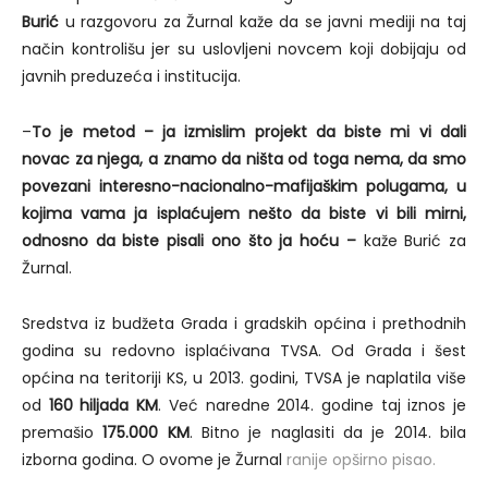
Burić
u razgovoru za Žurnal kaže da se javni mediji na taj
način kontrolišu jer su uslovljeni novcem koji dobijaju od
javnih preduzeća i institucija.
–
To je metod – ja izmislim projekt da biste mi vi dali
novac za njega, a znamo da ništa od toga nema, da smo
povezani interesno-nacionalno-mafijaškim polugama, u
kojima vama ja isplaćujem nešto da biste vi bili mirni,
odnosno da biste pisali ono što ja hoću –
kaže Burić za
Žurnal.
Sredstva iz budžeta Grada i gradskih općina i prethodnih
godina su redovno isplaćivana TVSA. Od Grada i šest
općina na teritoriji KS, u 2013. godini, TVSA je naplatila više
od
160 hiljada KM
. Već naredne 2014. godine taj iznos je
premašio
175.000 KM
. Bitno je naglasiti da je 2014. bila
izborna godina. O ovome je Žurnal
ranije opširno pisao.