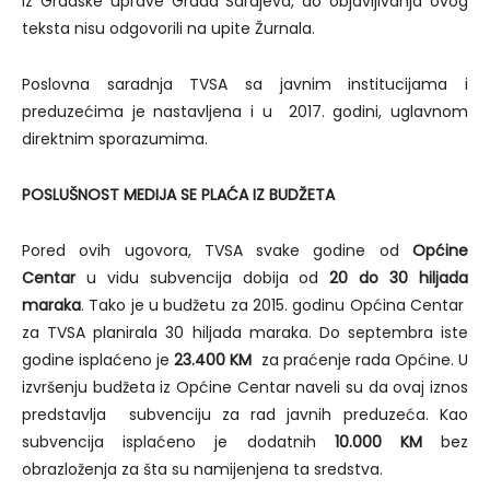
Iz Gradske uprave Grada Sarajeva, do objavljivanja ovog
teksta nisu odgovorili na upite Žurnala.
Poslovna saradnja TVSA sa javnim institucijama i
preduzećima je nastavljena i u 2017. godini, uglavnom
direktnim sporazumima.
POSLUŠNOST MEDIJA SE PLAĆA IZ BUDŽETA
Pored ovih ugovora, TVSA svake godine od
Općine
Centar
u vidu subvencija dobija od
20 do 30 hiljada
maraka
. Tako je u budžetu za 2015. godinu Općina Centar
za TVSA planirala 30 hiljada maraka. Do septembra iste
godine isplaćeno je
23.400 KM
za praćenje rada Općine. U
izvršenju budžeta iz Općine Centar naveli su da ovaj iznos
predstavlja subvenciju za rad javnih preduzeća. Kao
subvencija isplaćeno je dodatnih
10.000 KM
bez
obrazloženja za šta su namijenjena ta sredstva.