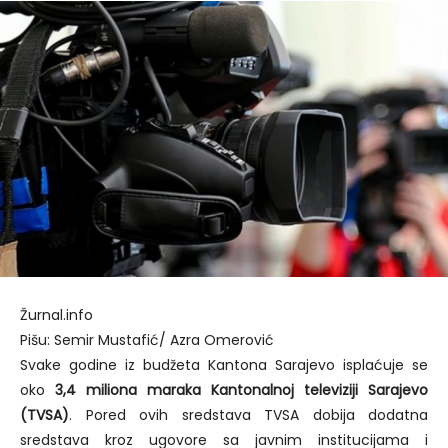
Žurnal.info
Pišu: Semir Mustafić/ Azra Omerović
Svake godine iz budžeta Kantona Sarajevo isplaćuje se
oko
3,4 miliona maraka
Kantonalnoj televiziji Sarajevo
(TVSA)
. Pored ovih sredstava TVSA dobija dodatna
sredstava kroz ugovore sa javnim institucijama i