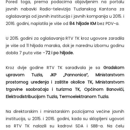
Pored toga, prema podacima objavljenim na portalu
javnih nabavki Radio-televizija Tuzlanskog Kantona za
oglašavanja od javnih institucija i javnih kompanija u 2015. i
2016. godini, naplatila je više od
84 hiljade KM
bez PDV-a.
U 2015. godini za oglašavanja RTV TK kroz ugovore zaradila
je više od 11 hiljada maraka, dok je narednu izbornu godinu
dobila 7 puta više –
72 i po hiljade.
Kroz dvije godine RTV TK sarađivala je sa
Gradskom
upravom Tuzla, JKP „Pannonica“, Ministarstvom
prostornog uređenja i zaštite okolice TK, Ministarstvom
trgovine saobraćaja i turizma TK, Općinom Banovići,
Elektrodistribucijom Tuzla, Termoelektranom Tuzla.
Na direktorskim i ministarskim pozicijama većine javnih
institucija, u 2015. i 2016. godini, kada su sklopljeni ugovori
sa RTV TK nalazili su kadrovi SDA i SBB-a. Na čelu