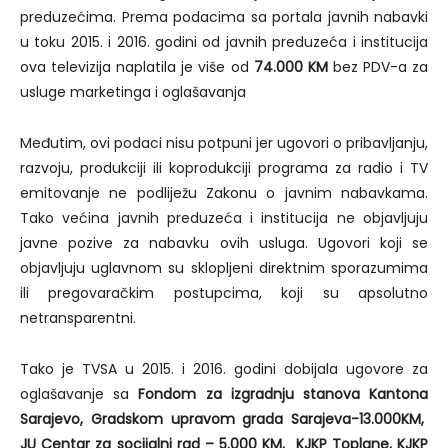
preduzećima. Prema podacima sa portala javnih nabavki
u toku 2015. i 2016. godini od javnih preduzeća i institucija
ova televizija naplatila je više od
74.000 KM
bez PDV-a za
usluge marketinga i oglašavanja
Međutim, ovi podaci nisu potpuni jer ugovori o pribavljanju,
razvoju, produkciji ili koprodukciji programa za radio i TV
emitovanje ne podliježu Zakonu o javnim nabavkama.
Tako većina javnih preduzeća i institucija ne objavljuju
javne pozive za nabavku ovih usluga. Ugovori koji se
objavljuju uglavnom su sklopljeni direktnim sporazumima
ili pregovaračkim postupcima, koji su apsolutno
netransparentni.
Tako je TVSA u 2015. i 2016. godini dobijala ugovore za
oglašavanje sa
Fondom za izgradnju stanova Kantona
Sarajevo, Gradskom upravom grada Sarajeva-13.000KM,
JU Centar za socijalni rad – 5.000 KM, KJKP Toplane, KJKP