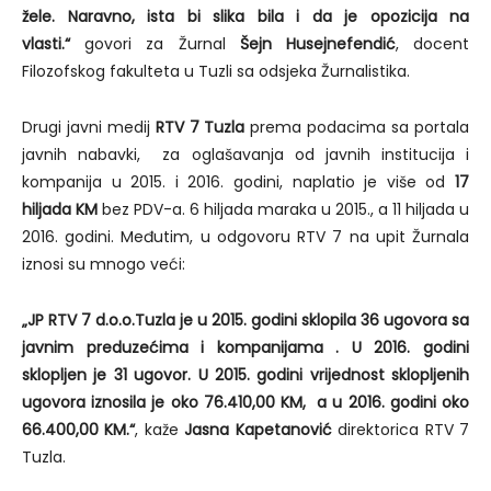
žele. Naravno, ista bi slika bila i da je opozicija na
vlasti.“
govori za Žurnal
Šejn Husejnefendić
, docent
Filozofskog fakulteta u Tuzli sa odsjeka Žurnalistika.
Drugi javni medij
RTV 7 Tuzla
prema podacima sa portala
javnih nabavki, za oglašavanja od javnih institucija i
kompanija u 2015. i 2016. godini, naplatio je više od
17
hiljada KM
bez PDV-a. 6 hiljada maraka u 2015., a 11 hiljada u
2016. godini. Međutim, u odgovoru RTV 7 na upit Žurnala
iznosi su mnogo veći:
„JP RTV 7 d.o.o.Tuzla je u 2015. godini sklopila 36 ugovora sa
javnim preduzećima i kompanijama . U 2016. godini
sklopljen je 31 ugovor. U 2015. godini vrijednost sklopljenih
ugovora iznosila je oko 76.410,00 KM, a u 2016. godini oko
66.400,00 KM.“
, kaže
Jasna Kapetanović
direktorica RTV 7
Tuzla.