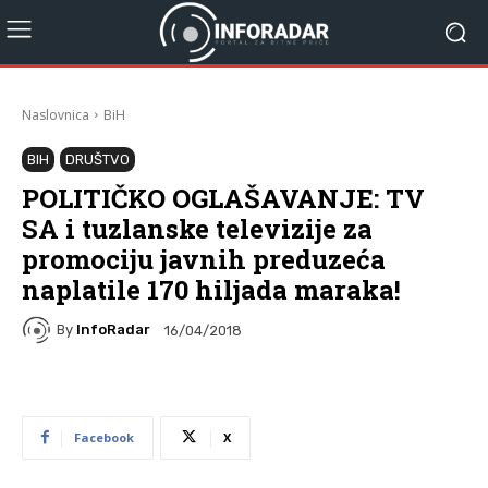
Naslovnica
BiH
BIH
DRUŠTVO
POLITIČKO OGLAŠAVANJE: TV
SA i tuzlanske televizije za
promociju javnih preduzeća
naplatile 170 hiljada maraka!
By
InfoRadar
16/04/2018
Facebook
X