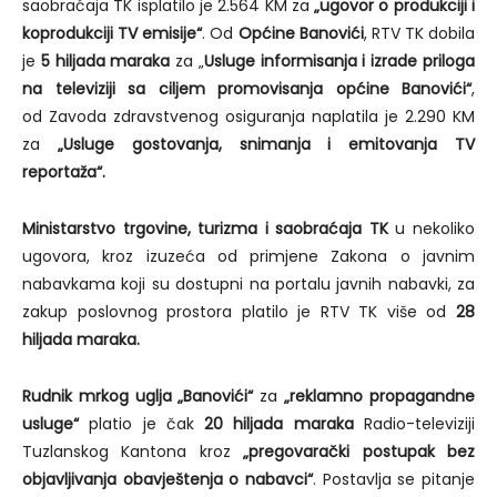
saobraćaja TK isplatilo je 2.564 KM za
„ugovor o produkciji i
koprodukciji TV emisije“
. Od
Općine Banovići
, RTV TK dobila
je
5 hiljada maraka
za „
Usluge informisanja i izrade priloga
na televiziji sa ciljem promovisanja općine Banovići“
,
od Zavoda zdravstvenog osiguranja naplatila je 2.290 KM
za
„Usluge gostovanja, snimanja i emitovanja TV
reportaža“.
Ministarstvo trgovine, turizma i saobraćaja TK
u nekoliko
ugovora, kroz izuzeća od primjene Zakona o javnim
nabavkama koji su dostupni na portalu javnih nabavki, za
zakup poslovnog prostora platilo je RTV TK više od
28
hiljada maraka.
Rudnik mrkog uglja „Banovići“
za
„reklamno propagandne
usluge“
platio je čak
20 hiljada maraka
Radio-televiziji
Tuzlanskog Kantona kroz
„pregovarački postupak bez
objavljivanja obavještenja o nabavci“
. Postavlja se pitanje