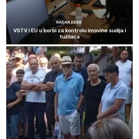
RADAR DESK
VSTV i EU u borbi za kontrolu imovine sudija i
tužilaca