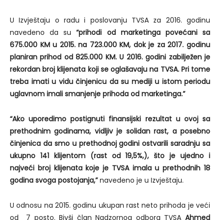
U Izvještaju o radu i poslovanju TVSA za 2016. godinu
navedeno da su
“prihodi od marketinga povećani sa
675.000 KM u 2015. na 723.000 KM, dok je za 2017. godinu
planiran prihod od 825.000 KM. U 2016. godini zabilježen je
rekordan broj klijenata koji se oglašavaju na TVSA. Pri tome
treba imati u vidu činjenicu da su mediji u istom periodu
uglavnom imali smanjenje prihoda od marketinga.”
“Ako uporedimo postignuti finansijski rezultat u ovoj sa
prethodnim godinama, vidljiv je solidan rast, a posebno
činjenica da smo u prethodnoj godini ostvarili saradnju sa
ukupno 141 klijentom (rast od 19,5%,), što je ujedno i
najveći broj klijenata koje je TVSA imala u prethodnih 18
godina svoga postojanja,”
navedeno je u Izvještaju.
U odnosu na 2015. godinu ukupan rast neto prihoda je veći
od 7 posto. Bivši član Nadzornog odbora TVSA
Ahmed