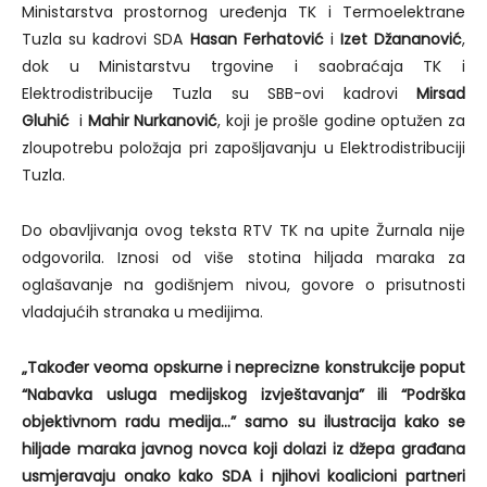
Ministarstva prostornog uređenja TK i Termoelektrane
Tuzla su kadrovi SDA
Hasan Ferhatović
i
Izet Džananović
,
dok u Ministarstvu trgovine i saobraćaja TK i
Elektrodistribucije Tuzla su SBB-ovi kadrovi
Mirsad
Gluhić
i
Mahir Nurkanović
, koji je prošle godine optužen za
zloupotrebu položaja pri zapošljavanju u Elektrodistribuciji
Tuzla.
Do obavljivanja ovog teksta RTV TK na upite Žurnala nije
odgovorila. Iznosi od više stotina hiljada maraka za
oglašavanje na godišnjem nivou, govore o prisutnosti
vladajućih stranaka u medijima.
„Također veoma opskurne i neprecizne konstrukcije poput
“Nabavka usluga medijskog izvještavanja” ili “Podrška
objektivnom radu medija…” samo su ilustracija kako se
hiljade maraka javnog novca koji dolazi iz džepa građana
usmjeravaju onako kako SDA i njihovi koalicioni partneri