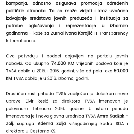
kampanja, odnosno osigurava promocija određenih
političkih stranaka. To se može vidjeti i kroz uvećano
izdvajanje sredstava javnih preduzeća i institucija za
potrebe oglašavanja i reprezentacije u izbornim
godinama
– kaže za Žurnal
Ivana Korajlić
iz Transparency
Internationala.
Ovo potvrđuju i podaci objavljeni na portalu javnih
nabavki. Od ukupno
74.000 KM
vrijednih poslova koje je
TVSA dobila u 2015. i 2016. godini, više od pola oko
50.000
KM
TVSA dobila je u 2016. izbornoj godini.
Drastičan rast prihoda TVSA zabilježen je dolaskom nove
uprave. Elvir Resić za direktora TVSA imenovan je
polovinom februara 2016. godine. U istom periodu
imenovana je i nova glavna urednica TVSA
Amra Sadžak –
Zolj
, supruga
Adema Zolja
višegodišnjeg kadra SDA i
direktora u Cestama KS.