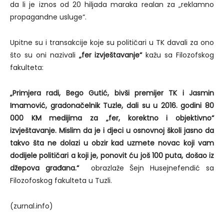
da li je iznos od 20 hiljada maraka realan za „reklamno
propagandne usluge“.
Upitne su i transakcije koje su političari u TK davali za ono
što su oni nazivali
„fer izvještavanje“
kažu sa Filozofskog
fakulteta:
„Primjera radi, Bego Gutić, bivši premijer TK i Jasmin
Imamović, gradonačelnik Tuzle, dali su u 2016. godini 80
000 KM medijima za „fer, korektno i objektivno“
izvještavanje. Mislim da je i djeci u osnovnoj školi jasno da
takvo šta ne dolazi u obzir kad uzmete novac koji vam
dodijele političari a koji je, ponovit ću još 100 puta, došao iz
džepova građana.“
obrazlaže Šejn Husejnefendić sa
Filozofoskog fakulteta u Tuzli.
(zurnal.info)