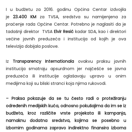
I u budžetu za 2016. godinu Općina Centar izdvojila
je
23.400 KM
za TVSA, sredstva su namijenjena za
praćenje rada Općine Centar. Potrebno je naglasiti da je
tadašnji direktor TVSA
Elvir Resić
kadar SDA, kao i direktori
većine javnih preduzeća i institucija od kojih je ova
televizija dobijala poslove.
Iz
Transparency Internationala
ovakvu praksu javnih
institucija smatraju apsurdnom jer najčešće se javna
preduzeća ili institucije oglašavaju upravo u onim
medijima koji su bliski stranci koja njima rukovodi.
– Praksa pokazuje da se tu često radi o protežiranju
određenih medijskih kuća, odnosno pokušajima da im se iz
budžeta, kroz različite vrste projekata ili kampanja,
namaknu dodatna sredstva, kojima se posebno u
izbornim godinama zapravo indirektno finansira izborna