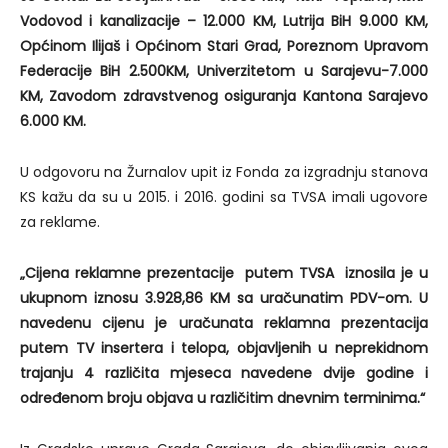
Vodovod i kanalizacije – 12.000 KM, Lutrija BiH 9.000 KM,
Općinom Ilijaš i Općinom Stari Grad, Poreznom Upravom
Federacije BiH 2.500KM, Univerzitetom u Sarajevu-7.000
KM, Zavodom zdravstvenog osiguranja Kantona Sarajevo
6.000 KM.
U odgovoru na Žurnalov upit iz Fonda za izgradnju stanova
KS kažu da su u 2015. i 2016. godini sa TVSA imali ugovore
za reklame.
„Cijena reklamne prezentacije putem TVSA iznosila je u
ukupnom iznosu 3.928,86 KM sa uračunatim PDV-om. U
navedenu cijenu je uračunata reklamna prezentacija
putem TV insertera i telopa, objavljenih u neprekidnom
trajanju 4 različita mjeseca navedene dvije godine i
određenom broju objava u različitim dnevnim terminima.“