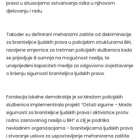
prava u situacijama ostvarivanja rizika u njihovom
djelovanju i radu.
Također su definirani mehanizmi zaštite od diskriminacije
za braniteljice ljudskih prava u policijskim strukturama BiH,
razvijene smjernice za tretman policijskih službenica kada
se prijavljuje ili sumnja na mogućnost nasilja, te
unaprijeđeni kapaciteti medija za odgovorno izvještavanje
o kršenju sigurnosti braniteljica ljudskih prava.
Fondacija lokalne demokratije je sa Mrežom policijskih
službenica implementirala projekt “Ostati sigurne – Mreža
sigurnosti za braniteljice ljudskih prava i aktivistice protiv
rodno zasnovanog nasilja u BiH” a cilj je podrška
nevladinim organizacijama – braniteljicama ljudskih prava
i stvaranje uslova za uspostavljanje mehanizama zaštite