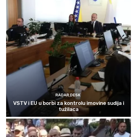
RADAR DESK
VSTV i EU u borbi za kontrolu imovine sudija i
tužilaca