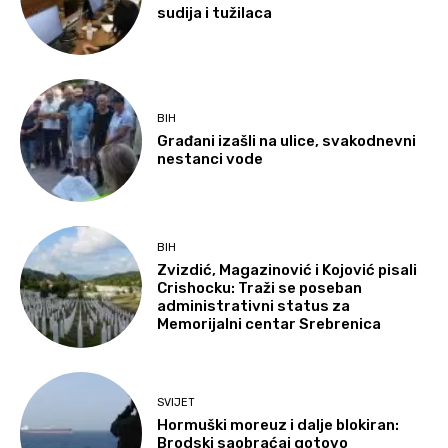
sudija i tužilaca
BIH
Građani izašli na ulice, svakodnevni
nestanci vode
BIH
Zvizdić, Magazinović i Kojović pisali
Crishocku: Traži se poseban
administrativni status za
Memorijalni centar Srebrenica
SVIJET
Hormuški moreuz i dalje blokiran:
Brodski saobraćaj gotovo