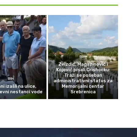
BIH
Zvizdić, Magazinović i
Kojović pisali Crishocku:
Traži se poseban
BIH
administrativni status za
i izašli na ulice,
Memorijalni centar
evni nestanci vode
Srebrenica