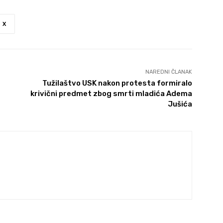
X
NAREDNI ČLANAK
Tužilaštvo USK nakon protesta formiralo
krivični predmet zbog smrti mladića Adema
Jušića