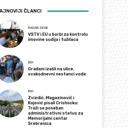
AJNOVIJI ČLANCI
RADAR DESK
VSTV i EU u borbi za kontrolu
imovine sudija i tužilaca
BIH
Građani izašli na ulice,
svakodnevni nestanci vode
BIH
Zvizdić, Magazinović i
Kojović pisali Crishocku:
Traži se poseban
administrativni status za
Memorijalni centar
Srebrenica