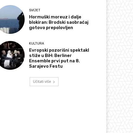
SVIJET
Hormuški moreuz i dalje
blokiran: Brodski saobraćaj
gotovo prepolovljen
KULTURA
Evropski pozorišni spektakl
stiže u BiH: Berliner
Ensemble prvi put na 8.
Sarajevo Festu
Učitati više