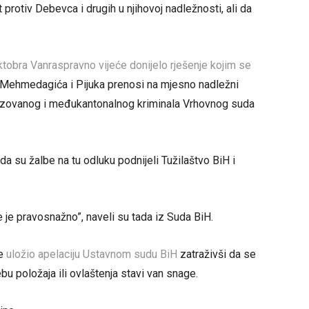
protiv Debevca i drugih u njihovoj nadležnosti, ali da
ktobra Vanraspravno vijeće donijelo rješenje kojim se
 Mehmedagića i Pijuka prenosi na mjesno nadležni
anizovanog i međukantonalnog kriminala Vrhovnog suda
da su žalbe na tu odluku podnijeli Tužilaštvo BiH i
 je pravosnažno”, naveli su tada iz Suda BiH.
je
uložio apelaciju Ustavnom sudu BiH
zatraživši da se
u položaja ili ovlaštenja stavi van snage.