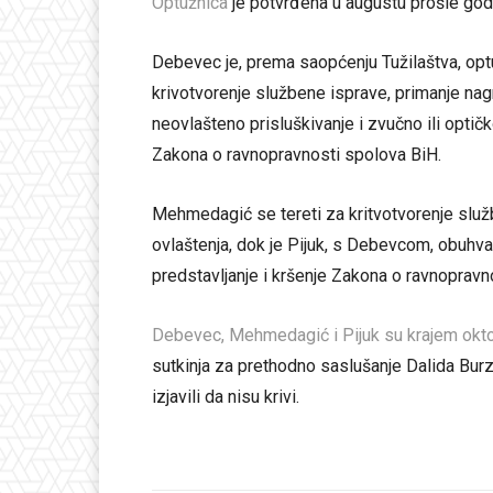
Optužnica
je potvrđena u augustu prošle god
Debevec je, prema saopćenju Tužilaštva, optu
krivotvorenje službene isprave, primanje nagr
neovlašteno prisluškivanje i zvučno ili optič
Zakona o ravnopravnosti spolova BiH.
Mehmedagić se tereti za kritvotvorenje služb
ovlaštenja, dok je Pijuk, s Debevcom, obuhva
predstavljanje i kršenje Zakona o ravnopravn
Debevec, Mehmedagić i Pijuk su krajem oktobr
sutkinja za prethodno saslušanje Dalida Burz
izjavili da nisu krivi.