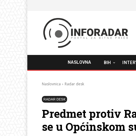
NASLOVNA
BIH
INTER
Naslovnica
Radar desk
RADAR DESK
Predmet protiv R
se u Općinskom s