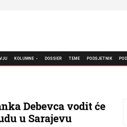
VJU
KOLUMNE
DOSSIER
TEME
PODSJETNIK
POD
anka Debevca vodit će
udu u Sarajevu