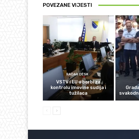
POVEZANE VIJESTI
RADAR DESK
VSTV i EU u borbi za
kontrolu imovine sudija i
Građan
tužilaca
svakodn