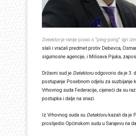
Detektor
je ranije pisao o “ping-pong” igri 
slali i vraćali predmet protiv Debevca, Osm
sigurnosne agencije, i Milisava Pijuka, zapo
Državni sud je
Detektoru
odgovorio da je 3.
postupanje Posebnom odjelu za suzbijanje k
Vrhovnog suda Federacije, cijeneći da su razl
postupka i dalje na snazi.
Iz Vrhovnog suda su
Detektoru
kazali da je 
proslijedio Općinskom sudu u Sarajevu na dal