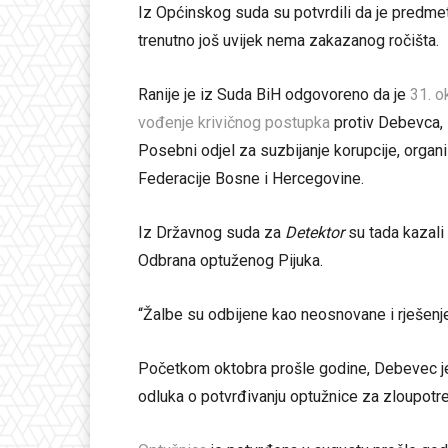
Iz Općinskog suda su potvrdili da je predmet 
trenutno još uvijek nema zakazanog ročišta.
Ranije je iz Suda BiH odgovoreno da je
31. o
vođenje krivičnog postupka
protiv Debevca,
Posebni odjel za suzbijanje korupcije, org
Federacije Bosne i Hercegovine.
Iz Državnog suda za
Detektor
su tada kazali 
Odbrana optuženog Pijuka.
“Žalbe su odbijene kao neosnovane i rješenje
Početkom oktobra prošle godine, Debevec 
odluka o potvrđivanju optužnice za zloupotreb