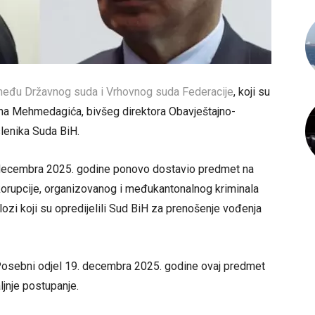
između Državnog suda i Vrhovnog suda Federacije
, koji su
ana Mehmedagića, bivšeg direktora Obavještajno-
slenika Suda BiH.
 decembra 2025. godine ponovo dostavio predmet na
orupcije, organizovanog i međukantonalnog kriminala
ozi koji su opredijelili Sud BiH za prenošenje vođenja
Posebni odjel 19. decembra 2025. godine ovaj predmet
jnje postupanje.