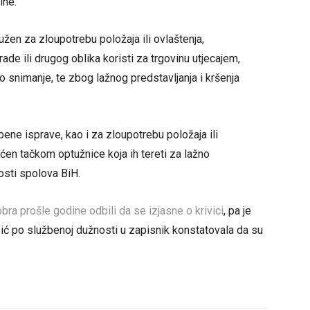
ine.
žen za zloupotrebu položaja ili ovlaštenja,
ade ili drugog oblika koristi za trgovinu utjecajem,
ko snimanje, te zbog lažnog predstavljanja i kršenja
ene isprave, kao i za zloupotrebu položaja ili
ćen tačkom optužnice koja ih tereti za lažno
osti spolova BiH.
a prošle godine odbili da se izjasne o krivici
, pa je
ić po službenoj dužnosti u zapisnik konstatovala da su