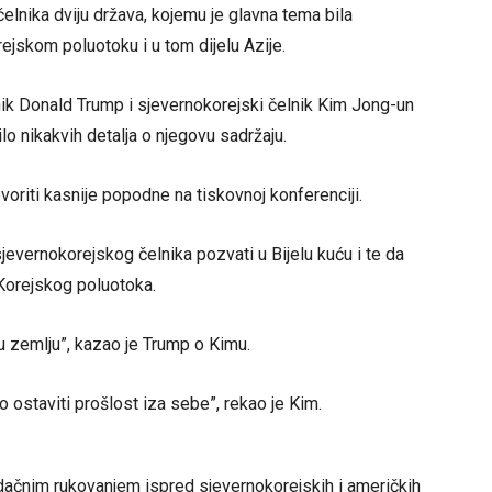
lnika dviju država, kojemu je glavna tema bila
ejskom poluotoku i u tom dijelu Azije.
nik Donald Trump i sjevernokorejski čelnik Kim Jong-un
lo nikakvih detalja o njegovu sadržaju.
oriti kasnije popodne na tiskovnoj konferenciji.
evernokorejskog čelnika pozvati u Bijelu kuću i te da
 Korejskog poluotoka.
ju zemlju”, kazao je Trump o Kimu.
mo ostaviti prošlost iza sebe”, rekao je Kim.
dačnim rukovanjem ispred sjevernokorejskih i američkih