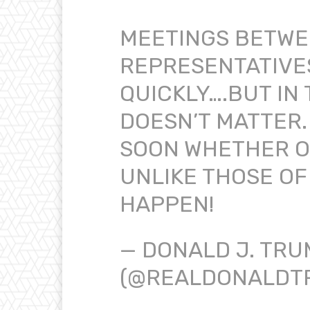
MEETINGS BETWE
REPRESENTATIVE
QUICKLY….BUT IN 
DOESN’T MATTER.
SOON WHETHER OR
UNLIKE THOSE OF
HAPPEN!
— DONALD J. TRU
(@REALDONALDT