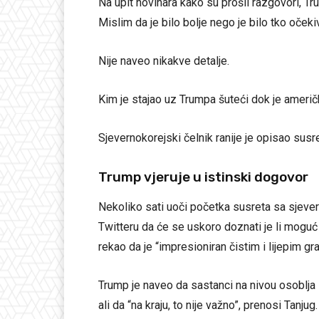
Na upit novinara kako su prošli razgovori, Tr
Mislim da je bilo bolje nego je bilo tko očeki
Nije naveo nikakve detalje.
Kim je stajao uz Trumpa šuteći dok je američ
Sjevernokorejski čelnik ranije je opisao susr
Trump vjeruje u istinski dogovor
Nekoliko sati uoči početka susreta sa sjeve
Twitteru da će se uskoro doznati je li moguć
rekao da je “impresioniran čistim i lijepim gr
Trump je naveo da sastanci na nivou osoblja 
ali da “na kraju, to nije važno”, prenosi Tanjug.