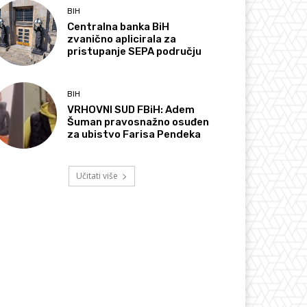
BIH
Centralna banka BiH
zvanično aplicirala za
pristupanje SEPA području
BIH
VRHOVNI SUD FBiH: Adem
Šuman pravosnažno osuđen
za ubistvo Farisa Pendeka
Učitati više