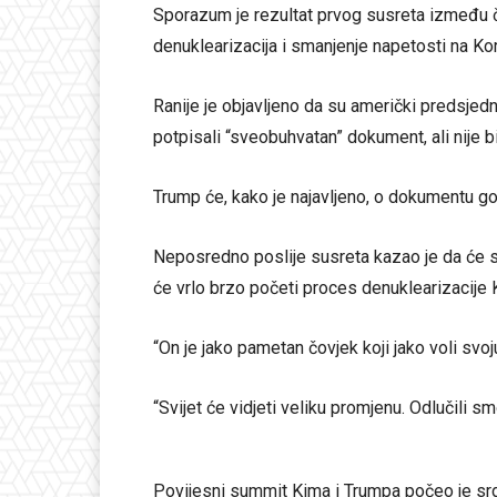
Sporazum je rezultat prvog susreta između če
denuklearizacija i smanjenje napetosti na Kor
Ranije je objavljeno da su američki predsjed
potpisali “sveobuhvatan” dokument, ali nije bi
Trump će, kako je najavljeno, o dokumentu gov
Neposredno poslije susreta kazao je da će sj
će vrlo brzo početi proces denuklearizacije
“On je jako pametan čovjek koji jako voli svo
“Svijet će vidjeti veliku promjenu. Odlučili s
Povijesni summit Kima i Trumpa počeo je sr