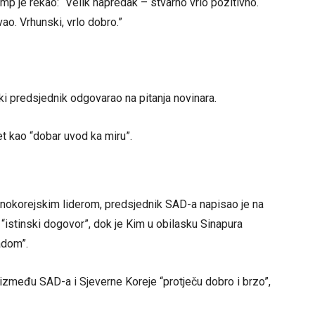
ump je rekao: “Velik napredak – stvarno vrlo pozitivno.
vao. Vrhunski, vrlo dobro.”
ki predsjednik odgovarao na pitanja novinara.
et kao “dobar uvod ka miru”.
rnokorejskim liderom, predsjednik SAD-a napisao je na
 “istinski dogovor”, dok je Kim u obilasku Sinapura
adom”.
između SAD-a i Sjeverne Koreje “protječu dobro i brzo”,