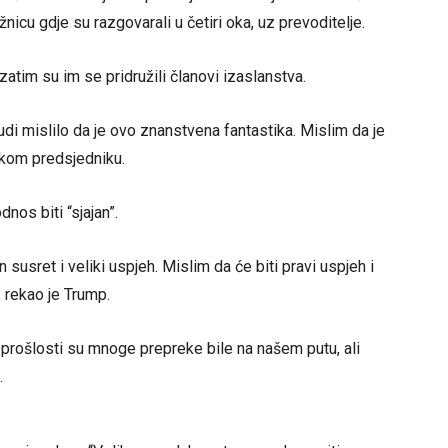
nicu gdje su razgovarali u četiri oka, uz prevoditelje.
zatim su im se pridružili članovi izaslanstva.
judi mislilo da je ovo znanstvena fantastika. Mislim da je
čkom predsjedniku.
nos biti “sjajan”.
 susret i veliki uspjeh. Mislim da će biti pravi uspjeh i
, rekao je Trump.
U prošlosti su mnoge prepreke bile na našem putu, ali
.