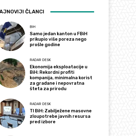
AJNOVIJI ČLANCI
BIH
Samo jedan kanton u FBiH
prikupio više poreza nego
prošle godine
RADAR DESK
Ekonomija eksploatacije u
BiH: Rekordni profiti
kompanija, minimalna korist
za građane i nepovratna
šteta za prirodu
RADAR DESK
TI BiH: Zabilježene masovne
zloupotrebe javnih resursa
pred izbore