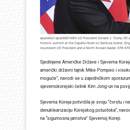
epaselect epa06801484 US President Donald J. Trump (R) an
historic summit at the Capella Hotel on Sentosa Island, Si
incumbent US President and a North Korean leader. EPA-
Sjedinjene Američke Države i Sjeverna Koreja
američki državni tajnik Mike Pompeo i visoko
moguće”, navodi se u zajedničkom sporazumu
sjevernokorejski čelnik Kim Jong-un na povi
Sjeverna Koreja potvrdila je svoju “čvrstu i 
denuklearizaciju Korejskog poluotoka”, nav
na “sigurnosna jamstva” Sjevernoj Koreji.