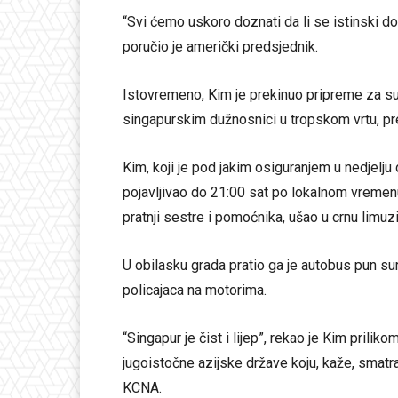
“Svi ćemo uskoro doznati da li se istinski do
poručio je američki predsjednik.
Istovremeno, Kim je prekinuo pripreme za s
singapurskim dužnosnici u tropskom vrtu, pr
Kim, koji je pod jakim osiguranjem u nedjelju
pojavljivao do 21:00 sat po lokalnom vremenu,
pratnji sestre i pomoćnika, ušao u crnu limuzi
U obilasku grada pratio ga je autobus pun sur
policajaca na motorima.
“Singapur je čist i lijep”, rekao je Kim prilik
jugoistočne azijske države koju, kaže, smatr
KCNA.