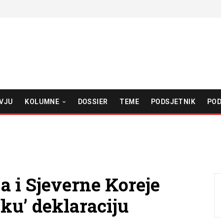
VJU
KOLUMNE
DOSSIER
TEME
PODSJETNIK
POD
a i Sjeverne Koreje
sku’ deklaraciju