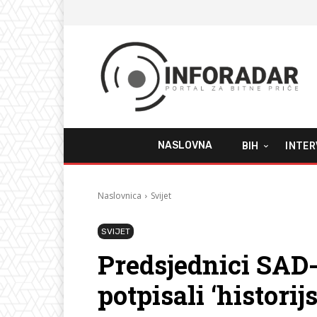
NASLOVNA
BIH
INTER
Naslovnica
Svijet
SVIJET
Predsjednici SAD-
potpisali ‘historij