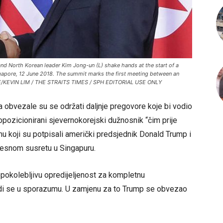
d North Korean leader Kim Jong-un (L) shake hands at the start of a
ngapore, 12 June 2018. The summit marks the first meeting between an
EFE/KEVIN LIM / THE STRAITS TIMES / SPH EDITORIAL USE ONLY
 obvezale su se održati daljnje pregovore koje bi vodio
pozicionirani sjevernokorejski dužnosnik “čim prije
 koji su potpisali američki predsjednik Donald Trump i
jesnom susretu u Singapuru.
nepokolebljivu opredijeljenost za kompletnu
odi se u sporazumu. U zamjenu za to Trump se obvezao