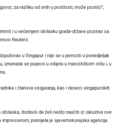
govor, za razliku od onih u prošlosti, može postići”,
ummit i u večernjem obilasku grada-države pozirao sa
enosi Reuters.
 doputovao u Singapur i nije se u javnosti u ponedjeljak
 iznenada se pojavio u odijelu u maoističkom stilu i, u
nu.
adnika i članova osiguranja, kao i deseci singapurskih
om obilaska, dodavši da želi nešto naučiti iz iskustva ove
a impresivnom, prenijela je sjevernokorejska agencija