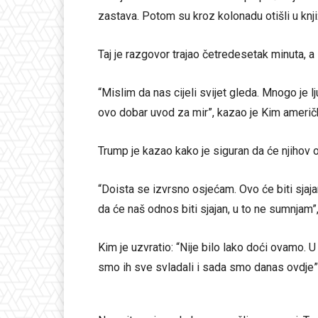
zastava. Potom su kroz kolonadu otišli u knjiž
Taj je razgovor trajao četredesetak minuta, a 
“Mislim da nas cijeli svijet gleda. Mnogo je l
ovo dobar uvod za mir”, kazao je Kim ameri
Trump je kazao kako je siguran da će njihov od
“Doista se izvrsno osjećam. Ovo će biti sjajan
da će naš odnos biti sjajan, u to ne sumnjam”
Kim je uzvratio: “Nije bilo lako doći ovamo. 
smo ih sve svladali i sada smo danas ovdje”