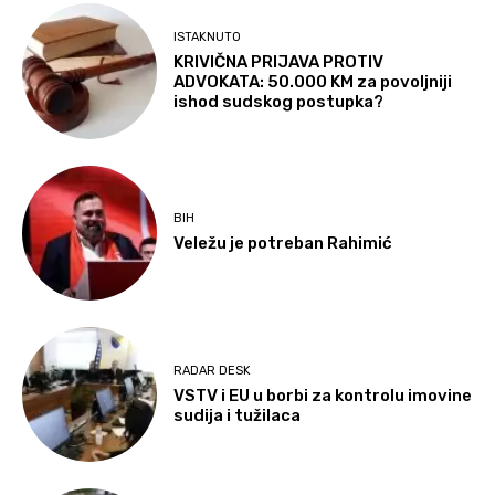
ISTAKNUTO
KRIVIČNA PRIJAVA PROTIV
ADVOKATA: 50.000 KM za povoljniji
ishod sudskog postupka?
BIH
Veležu je potreban Rahimić
RADAR DESK
VSTV i EU u borbi za kontrolu imovine
sudija i tužilaca