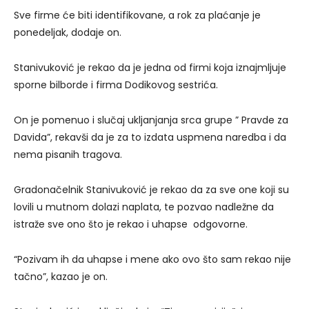
Sve firme će biti identifikovane, a rok za plaćanje je
ponedeljak, dodaje on.
Stanivuković je rekao da je jedna od firmi koja iznajmljuje
sporne bilborde i firma Dodikovog sestrića.
On je pomenuo i slučaj ukljanjanja srca grupe ” Pravde za
Davida”, rekavši da je za to izdata uspmena naredba i da
nema pisanih tragova.
Gradonačelnik Stanivuković je rekao da za sve one koji su
lovili u mutnom dolazi naplata, te pozvao nadležne da
istraže sve ono što je rekao i uhapse odgovorne.
“Pozivam ih da uhapse i mene ako ovo što sam rekao nije
tačno”, kazao je on.