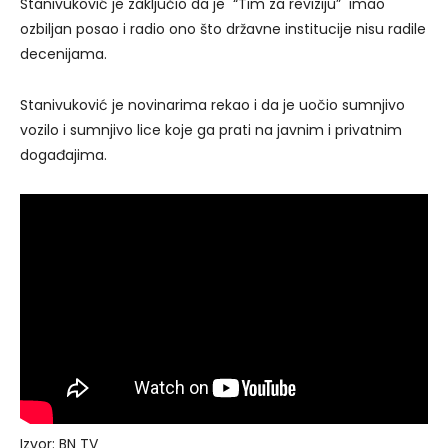
Stanivuković je zaključio da je “Tim za reviziju” imao
ozbiljan posao i radio ono što državne institucije nisu radile
decenijama.
Stanivuković je novinarima rekao i da je uočio sumnjivo
vozilo i sumnjivo lice koje ga prati na javnim i privatnim
događajima.
Izvor: BN TV