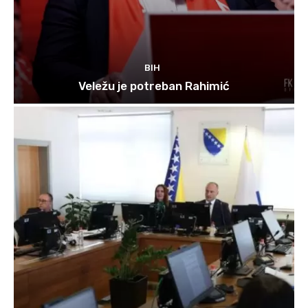
BIH
Veležu je potreban Rahimić