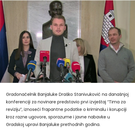
Gradonačelnik Banjaluke Draško Stanivuković na današnjoj
konferenciji za novinare predstavio prvi izvještaj “Tima za
reviziju”, iznoseći frapantne podatke o kriminalu i korupciji
kroz razne ugovore, sporazume i javne nabavke u
Gradskoj upravi Banjaluke prethodnih godina.