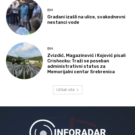
BIH
Građani izašli na ulice, svakodnevni
nestanci vode
BIH
Zvizdić, Magazinović i Kojović pisali
Crishocku: Traži se poseban
administrativni status za
Memorijalni centar Srebrenica
Učitati više