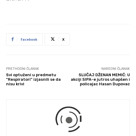
Facebook
X
PRETHODNI ČLANAK
NAREDNI ČLANAK
Svi optuženi u predmetu
SLUČAJ DŽENAN MEMIĆ: U
“Respiratori” izjasnili se da
akciji SIPA-e jutros uhapšen i
nisu krivi
policajac Hasan Dupovac