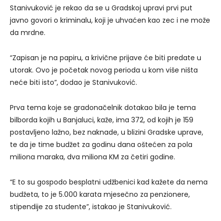
Stanivuković je rekao da se u Gradskoj upravi prvi put
javno govori o kriminalu, koji je uhvaćen kao zec i ne može
da mrdne.
“Zapisan je na papiru, a krivične prijave će biti predate u
utorak. Ovo je početak novog perioda u kom više ništa
neće biti isto”, dodao je Stanivuković.
Prva tema koje se gradonačelnik dotakao bila je tema
bilborda kojih u Banjaluci, kaže, ima 372, od kojih je 159
postavljeno lažno, bez naknade, u blizini Gradske uprave,
te da je time budžet za godinu dana oštećen za pola
miliona maraka, dva miliona KM za četiri godine.
“E to su gospodo besplatni udžbenici kad kažete da nema
budžeta, to je 5.000 karata mjesečno za penzionere,
stipendije za studente”, istakao je Stanivuković.