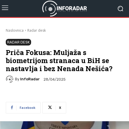
Naslovnica
Radar desk
RADAR DESK
Priča Fokusa: Muljaža s
biometrijom stranaca u BiH se
nastavlja i bez Nenada Nešića?
By
InfoRadar
28/04/2025
Facebook
X