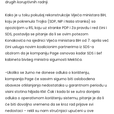
drugih koruptivnih radnji.
Kako je u toku pokušaj rekonstrukcije Vijeća ministara BiH,
koju je pokrenula Trojka (SDP, NiP i Naša stranka) sa
opozicijom u RS, koju uz stranke PDP i Za pravdu i red čini i
SDS, postavlja se pitanje da li se ovim potezom
Konakovića na sjednici Vijeća ministara BiH od 7. aprila već
čini usluga novim koalicionim partnerima iz SDS-a
obzirom da je kompaniju Page osnovao kadar SDS i šef
kabineta bivšeg ministra sigurnosti Mektića.
-Ukoliko se žurno ne donese odluka o korištenju,
kompanija Page će sasvim sigurno biti oslobođena
obaveze otklanjanja nedostataka u garantnom periodu u
visini stotina hiljada KM. Čak i kada bi se sutra donijela
odluka o operativnom korištenju sistemu, pitanje je da li
će biti dovoljno vremena da se kroz rad prijave svi
nedostaci – rekli su nam stručnjaci upućeni u ove