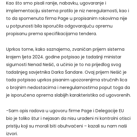
Kao što smo pisali ranije, nabavku, ugovaranje i
implementaciju sistema pratilo je niz neregularnosti, kao i
to da spomenuta firma Page u propisanim rokovima nije
u potpunosti bila isporučila odgovarajuću opremu
propisanu prema specifikacijama tendera.
Uprkos tome, kako saznajemo, zvaničan prijem sistema
krajem ljeta 2024. godine potpisao je tadašnji ministar
sigurnosti Nenad Nešić, a učinio je to na prijedlog svog
tadašnjeg savjetnika Darka Šandare. Ovaj prijem Nešić je
tada potpisao uprkos pisanim upozorenjima stručnih lica
o brojnim nedostacima i neregularnostima poput toga da
je isporučena oprema slabijih karakteristika od ugovorenih.
-Sam opis radova u ugovoru firme Page i Delegacije EU
bio je toliko štur i nejasan da nisu urađeni ni kontrolni otisci
pristiju koji su morali biti obuhvaćeni – kazali su nam naši
izvori.