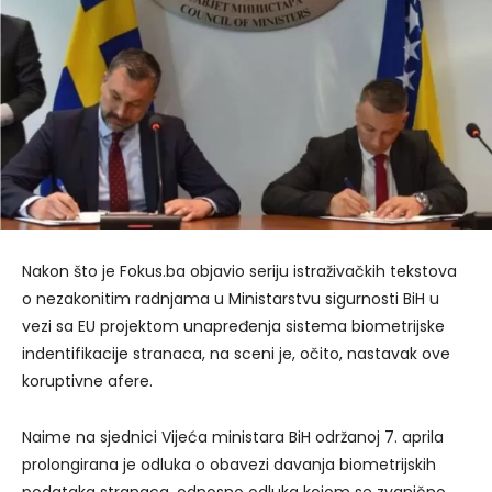
Nakon što je Fokus.ba objavio seriju istraživačkih tekstova
o nezakonitim radnjama u Ministarstvu sigurnosti BiH u
vezi sa EU projektom unapređenja sistema biometrijske
indentifikacije stranaca, na sceni je, očito, nastavak ove
koruptivne afere.
Naime na sjednici Vijeća ministara BiH održanoj 7. aprila
prolongirana je odluka o obavezi davanja biometrijskih
podataka stranaca, odnosno odluka kojom se zvanično