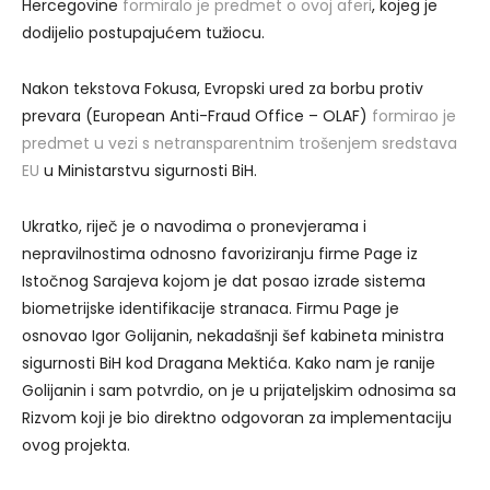
Hercegovine
formiralo je predmet o ovoj aferi
, kojeg je
dodijelio postupajućem tužiocu.
Nakon tekstova Fokusa, Evropski ured za borbu protiv
prevara (European Anti-Fraud Office – OLAF)
formirao je
predmet u vezi s netransparentnim trošenjem sredstava
EU
u Ministarstvu sigurnosti BiH.
Ukratko, riječ je o navodima o pronevjerama i
nepravilnostima odnosno favoriziranju firme Page iz
Istočnog Sarajeva kojom je dat posao izrade sistema
biometrijske identifikacije stranaca. Firmu Page je
osnovao Igor Golijanin, nekadašnji šef kabineta ministra
sigurnosti BiH kod Dragana Mektića. Kako nam je ranije
Golijanin i sam potvrdio, on je u prijateljskim odnosima sa
Rizvom koji je bio direktno odgovoran za implementaciju
ovog projekta.