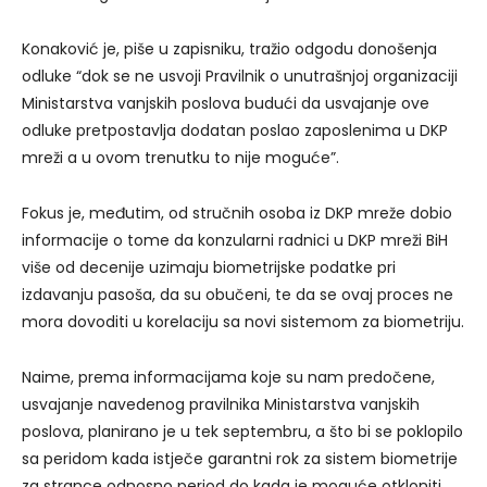
Konaković je, piše u zapisniku, tražio odgodu donošenja
odluke “dok se ne usvoji Pravilnik o unutrašnjoj organizaciji
Ministarstva vanjskih poslova budući da usvajanje ove
odluke pretpostavlja dodatan poslao zaposlenima u DKP
mreži a u ovom trenutku to nije moguće”.
Fokus je, međutim, od stručnih osoba iz DKP mreže dobio
informacije o tome da konzularni radnici u DKP mreži BiH
više od decenije uzimaju biometrijske podatke pri
izdavanju pasoša, da su obučeni, te da se ovaj proces ne
mora dovoditi u korelaciju sa novi sistemom za biometriju.
Naime, prema informacijama koje su nam predočene,
usvajanje navedenog pravilnika Ministarstva vanjskih
poslova, planirano je u tek septembru, a što bi se poklopilo
sa peridom kada istječe garantni rok za sistem biometrije
za strance odnosno period do kada je moguće otkloniti