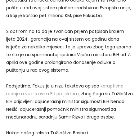
pušta u rad ovaj sistem plaćen sredstvima Evropske unije,
a koji je koštao pet miliona KM, piše Fokus.ba.
S obzirom na to da je zvaničan prijem potpisan krajem
ljeta 2024., garancija na ovaj sistem od godinu dana
istječe za nekoliko mjeseci, te je upravo zbog toga sporno
to što je na spomenutoj sjednici Vijeća ministara BiH od 7.
aprila ove godine prolongirano donošenje odluke o
puštanju u rad ovog sistema.
Podsjetimo, Fokus je u nizu tekstova opisao
koruptivne
radnje u vezi s ovim EU projektom
, zbog čega su Tužilaštvu
BiH prijavljeni dojučerašnji ministar sigurnosti BiH Nenad
Nešić, dojučerašnji pomoćnik ministra sigurnosti za
međunarodnu saradnju Samir Rizvo i druge osobe.
Nakon našeg teksta Tužilaštvo Bosne i