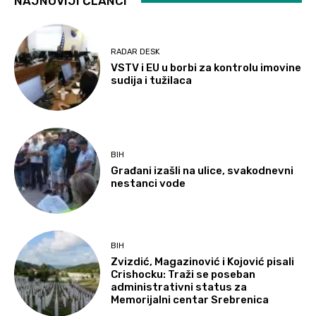
NAJNOVIJI ČLANCI
RADAR DESK
VSTV i EU u borbi za kontrolu imovine
sudija i tužilaca
BIH
Građani izašli na ulice, svakodnevni
nestanci vode
BIH
Zvizdić, Magazinović i Kojović pisali
Crishocku: Traži se poseban
administrativni status za
Memorijalni centar Srebrenica