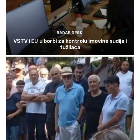
RADAR DESK
VSTV i EU u borbi za kontrolu imovine sudija i
tužilaca