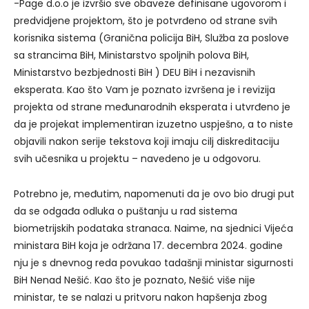
-Page d.o.o je izvršio sve obaveze definisane ugovorom i
predvidjene projektom, što je potvrđeno od strane svih
korisnika sistema (Granična policija BiH, Služba za poslove
sa strancima BiH, Ministarstvo spoljnih polova BiH,
Ministarstvo bezbjednosti BiH ) DEU BiH i nezavisnih
eksperata. Kao što Vam je poznato izvršena je i revizija
projekta od strane međunarodnih eksperata i utvrđeno je
da je projekat implementiran izuzetno uspješno, a to niste
objavili nakon serije tekstova koji imaju cilj diskreditaciju
svih učesnika u projektu – navedeno je u odgovoru.
Potrebno je, međutim, napomenuti da je ovo bio drugi put
da se odgađa odluka o puštanju u rad sistema
biometrijskih podataka stranaca. Naime, na sjednici Vijeća
ministara BiH koja je održana 17. decembra 2024. godine
nju je s dnevnog reda povukao tadašnji ministar sigurnosti
BiH Nenad Nešić. Kao što je poznato, Nešić više nije
ministar, te se nalazi u pritvoru nakon hapšenja zbog