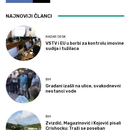
NAJNOVIJI ČLANCI
RADAR DESK
VSTV i EU u borbi za kontrolu imovine
sudija i tužilaca
BIH
Građani izašli na ulice, svakodnevni
nestanci vode
BIH
Zvizdić, Magazinović i Kojović pisali
Crishocku: Traži se poseban