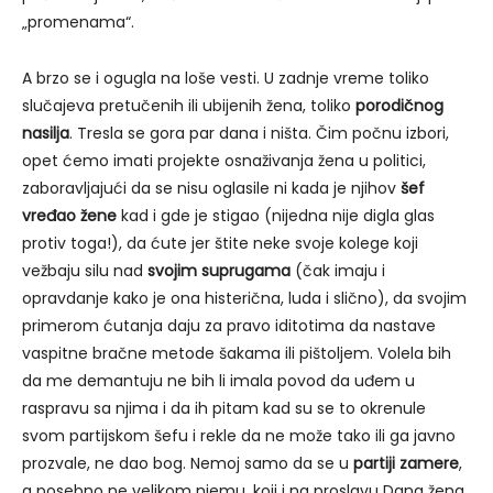
„promenama“.
A brzo se i ogugla na loše vesti. U zadnje vreme toliko
slučajeva pretučenih ili ubijenih žena, toliko
porodičnog
nasilja
. Tresla se gora par dana i ništa. Čim počnu izbori,
opet ćemo imati projekte osnaživanja žena u politici,
zaboravljajući da se nisu oglasile ni kada je njihov
šef
vređao žene
kad i gde je stigao (nijedna nije digla glas
protiv toga!), da ćute jer štite neke svoje kolege koji
vežbaju silu nad
svojim suprugama
(čak imaju i
opravdanje kako je ona histerična, luda i slično), da svojim
primerom ćutanja daju za pravo iditotima da nastave
vaspitne bračne metode šakama ili pištoljem. Volela bih
da me demantuju ne bih li imala povod da uđem u
raspravu sa njima i da ih pitam kad su se to okrenule
svom partijskom šefu i rekle da ne može tako ili ga javno
prozvale, ne dao bog. Nemoj samo da se u
partiji zamere
,
a posebno ne velikom njemu, koji i na proslavu Dana žena