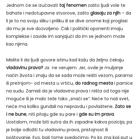
Jednom će se izučavati
taj fenomen
zašto ljudi vole te
bahate i nedotupavne stvorove, zašto
glasaju za njih
– da
li je to na svoju sliku i priliku ili se dive onome koji proglasi
da mu je sve dozvoljeno. Čak i politički oponenti imaju
komplekse i zavide im sanjajući da im se jednom može
kao njima.
Mislite li da ljudi govore istinu kad kažu da željno čekaju
vladavinu prava?
Ja ne verujem. Jer, ovde je muljanje
način života i znaju da se sada može rešiti vezom, parama
ili pretnjom- od mesta u vrtiću,
do radnog mesta
i parnice
na sudu. Zamisli da je vladavina prava i ništa od toga nije
moguće ili je malo teže tako „snaći se“. Neće to naš svet,
neće ma koliko gunđali na nepravdu i povlaštene.
Zato se
i ne bune
, niti pitaju gde su pare i
gde su im prava
.
Uostalom, može biti sutra da ih zapadne kakva pozicija, pa
je bolje odložiti tu vladavinu prava, pristojnost ili
poštovanje. Evo, baš tome svedočimo. Po ko zna koji put u