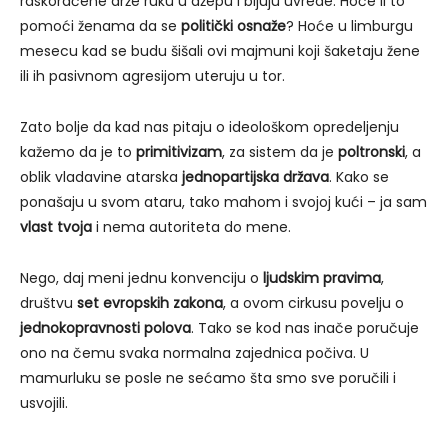
raskoračene drže ruku u džepu i bljuju uvrede. Hoće li to
pomoći ženama da se
politički osnaže
? Hoće u limburgu
mesecu kad se budu šišali ovi majmuni koji šaketaju žene
ili ih pasivnom agresijom uteruju u tor.
Zato bolje da kad nas pitaju o ideološkom opredeljenju
kažemo da je to
primitivizam
, za sistem da je
poltronski
, a
oblik vladavine atarska
jednopartijska država
. Kako se
ponašaju u svom ataru, tako mahom i svojoj kući – ja sam
vlast tvoja
i nema autoriteta do mene.
Nego, daj meni jednu konvenciju o
ljudskim pravima
,
društvu
set evropskih zakona
, a ovom cirkusu povelju o
jednokopravnosti polova
. Tako se kod nas inače poručuje
ono na čemu svaka normalna zajednica počiva. U
mamurluku se posle ne sećamo šta smo sve poručili i
usvojili.