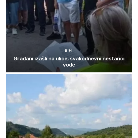
BIH
Građani izašli na ulice, svakodnevni nestanci
vode