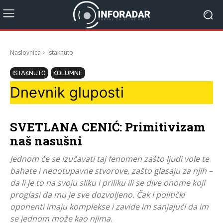
Naslovnica
Istaknuto
ISTAKNUTO
KOLUMNE
Dnevnik gluposti
SVETLANA CENIĆ: Primitivizam
naš nasušni
Jednom će se izučavati taj fenomen zašto ljudi vole te
bahate i nedotupavne stvorove, zašto glasaju za njih –
da li je to na svoju sliku i priliku ili se dive onome koji
proglasi da mu je sve dozvoljeno. Čak i politički
oponenti imaju komplekse i zavide im sanjajući da im
se jednom može kao njima.