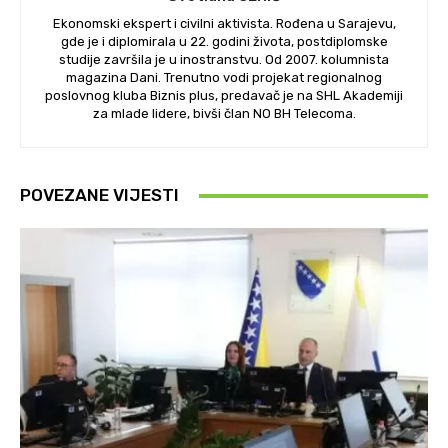
Ekonomski ekspert i civilni aktivista. Rođena u Sarajevu,
gde je i diplomirala u 22. godini života, postdiplomske
studije završila je u inostranstvu. Od 2007. kolumnista
magazina Dani. Trenutno vodi projekat regionalnog
poslovnog kluba Biznis plus, predavač je na SHL Akademiji
za mlade lidere, bivši član NO BH Telecoma.
POVEZANE VIJESTI