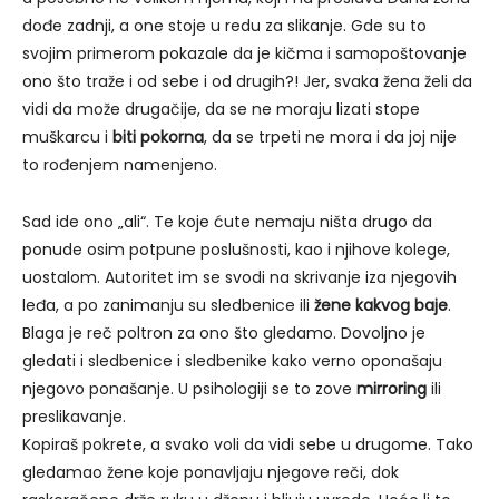
dođe zadnji, a one stoje u redu za slikanje. Gde su to
svojim primerom pokazale da je kičma i samopoštovanje
ono što traže i od sebe i od drugih?! Jer, svaka žena želi da
vidi da može drugačije, da se ne moraju lizati stope
muškarcu i
biti pokorna
, da se trpeti ne mora i da joj nije
to rođenjem namenjeno.
Sad ide ono „ali“. Te koje ćute nemaju ništa drugo da
ponude osim potpune poslušnosti, kao i njihove kolege,
uostalom. Autoritet im se svodi na skrivanje iza njegovih
leđa, a po zanimanju su sledbenice ili
žene kakvog baje
.
Blaga je reč poltron za ono što gledamo. Dovoljno je
gledati i sledbenice i sledbenike kako verno oponašaju
njegovo ponašanje. U psihologiji se to zove
mirroring
ili
preslikavanje.
Kopiraš pokrete, a svako voli da vidi sebe u drugome. Tako
gledamao žene koje ponavljaju njegove reči, dok