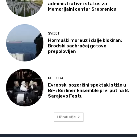
administrativni status za
Memorijalni centar Srebrenica
SVIJET
Hormuški moreuz i dalje blokiran:
Brodski saobraćaj gotovo
prepolovljen
KULTURA
Evropski pozorišni spektakl stiže u
BiH: Berliner Ensemble prvi put na 8.
Sarajevo Festu
Učitati više