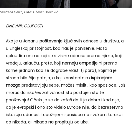
Svetlana Cenić, Foto: Dženat Dreković
DNEVNIK GLUPOSTI
Ako je u Japanu
poštovanje ključ
svih odnosa u društvu, a
u Engleskoj pristojnost, kod nas je poniženje. Masa
aplaudira onima koji se s visine odnose prema njima, koji
vređaju, arlauču, prete, koji
nemaju empatije
ni prema
kome jednom kad se dograbe vlasti (i para), kojima je
strana bilo čija patnja, a koji konstantnim
ispiranjem
mozga
predstavljaju sebe, možeš misliti, kao spasioce. Još
moraš da iskažeš zahvalnost što postoje i što te
ponižavaju! Očekuje se da kažeš da ti je dobro i kad nije,
da je evropski i ono što videlo Evrope nije, da bezrezervno
iskazuju odanost tobožnjem spasiocu na svakom koraku i
da nikada, ali nikada
ne propituju
odluke.