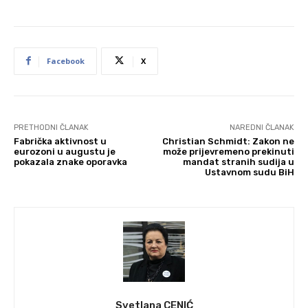
Facebook
X
PRETHODNI ČLANAK
NAREDNI ČLANAK
Fabrička aktivnost u
Christian Schmidt: Zakon ne
eurozoni u augustu je
može prijevremeno prekinuti
pokazala znake oporavka
mandat stranih sudija u
Ustavnom sudu BiH
Svetlana CENIĆ