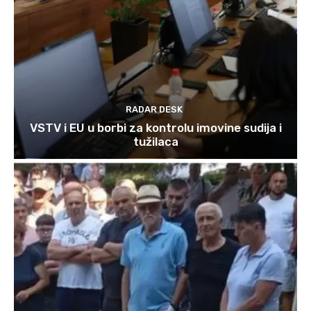
RADAR DESK
VSTV i EU u borbi za kontrolu imovine sudija i
tužilaca