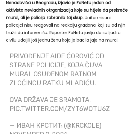
Nenadovića u Beogradu, izjavio je FoNetu jedan od
aktivista nevladnih otrganizacija koje su htjele da prekreče
mural, ali je policija zabranila taj skup.
Uniformisani
policajci nisu reagovali na reakciju građana, koji su od njih
tražili da intervenišu. Reporter FoNeta javlja da su ljudi u
civilu udaljili još jednu ženu koja je bacila jaje na mural.
PRIVOĐENJE AIDE ĆOROVIĆ OD
STRANE POLICIJE, KOJA ČUVA
MURAL OSUĐENOM RATNOM
ZLOČINCU RATKU MLADIĆU.
OVA DRŽAVA JE SRAMOTA.
PIC.TWITTER.COM/ZYT6WQTU6Z
— ИВАН КРСТИЋ (@KRCKOLE)