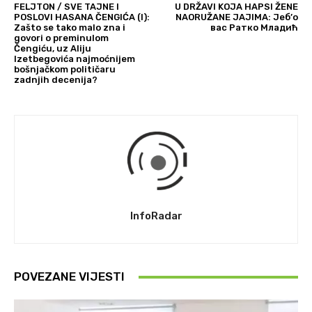
FELJTON / SVE TAJNE I
U DRŽAVI KOJA HAPSI ŽENE
POSLOVI HASANA ČENGIĆA (I):
NAORUŽANE JAJIMA: Јеб’о
Zašto se tako malo zna i
вас Ратко Младић
govori o preminulom
Čengiću, uz Aliju
Izetbegovića najmoćnijem
bošnjačkom političaru
zadnjih decenija?
InfoRadar
POVEZANE VIJESTI