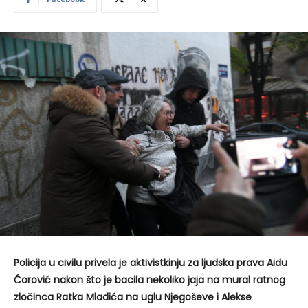
Policija u civilu privela je aktivistkinju za ljudska prava Aidu
Ćorović nakon što je bacila nekoliko jaja na mural ratnog
zločinca Ratka Mladića na uglu Njegoševe i Alekse