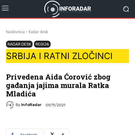
Naslovnica
Radar desk
RADAR DESK
REGIJA
SRBIJA I RATNI ZLOČINCI
Privedena Aida Ćorović zbog
gađanja jajima murala Ratka
Mladića
By
InfoRadar
09/11/2021
Facebook
X