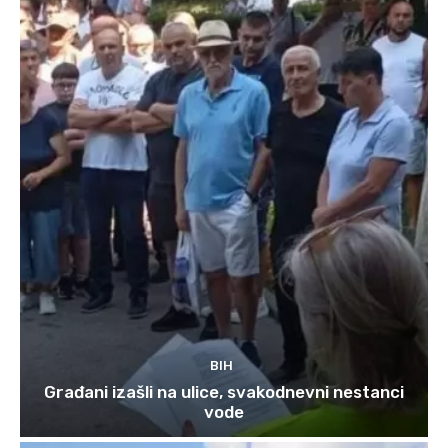
BIH
Građani izašli na ulice, svakodnevni nestanci
vode