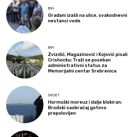
BIH
Građani izašli na ulice, svakodnevni
nestanci vode
BIH
Zvizdić, Magazinović i Kojović pisali
Crishocku: Traži se poseban
administrativni status za
Memorijalni centar Srebrenica
SVIJET
Hormuški moreuz i dalje blokiran:
Brodski saobraćaj gotovo
prepolovljen