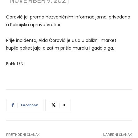
NOVEMBER 9, 2021
Ćorović je, prema nezvaničnim informacijama, privedena
u Policijsku upravu Vračar.
Prije incidenta, Aida Ćorović je ušla u obližnji market i
kupila paket jaja, a zatim prišla muralu i gađala ga.
FoNet/N1
Facebook
X
PRETHODNI ČLANAK
NAREDNI ČLANAK