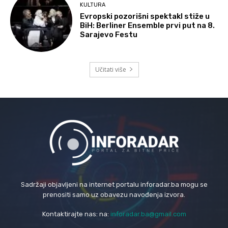
KULTURA
Evropski pozorišni spektakl stiže u
BiH: Berliner Ensemble prvi put na 8.
Sarajevo Festu
Učitati više
Sadržaji objavljeni na internet portalu inforadar.ba mogu se
prenositi samo uz obavezu navođenja izvora.
Kontaktirajte nas: na:
inforadar.ba@gmail.com