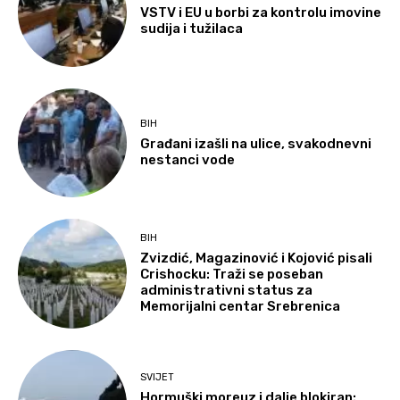
VSTV i EU u borbi za kontrolu imovine
sudija i tužilaca
BIH
Građani izašli na ulice, svakodnevni
nestanci vode
BIH
Zvizdić, Magazinović i Kojović pisali
Crishocku: Traži se poseban
administrativni status za
Memorijalni centar Srebrenica
SVIJET
Hormuški moreuz i dalje blokiran: