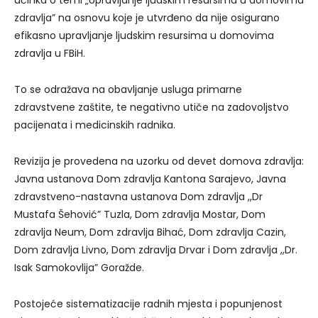
učinka o temi „Upravljanje ljudskim resursima u domovima
zdravlja” na osnovu koje je utvrđeno da nije osigurano
efikasno upravljanje ljudskim resursima u domovima
zdravlja u FBiH.
To se odražava na obavljanje usluga primarne
zdravstvene zaštite, te negativno utiče na zadovoljstvo
pacijenata i medicinskih radnika.
Revizija je provedena na uzorku od devet domova zdravlja:
Javna ustanova Dom zdravlja Kantona Sarajevo, Javna
zdravstveno-nastavna ustanova Dom zdravlja ,,Dr
Mustafa Šehović” Tuzla, Dom zdravlja Mostar, Dom
zdravlja Neum, Dom zdravlja Bihać, Dom zdravlja Cazin,
Dom zdravlja Livno, Dom zdravlja Drvar i Dom zdravlja ,,Dr.
Isak Samokovlija” Goražde.
Postojeće sistematizacije radnih mjesta i popunjenost