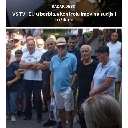
RADAR DESK
VSTV i EU u borbi za kontrolu imovine sudija i
tužilaca