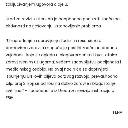
zaključivanjem ugovora o djelu.
Ured za reviziju cijeni da je neophodno poduzeti značajne
aktivnosti na rješavanju ustanovljenih problema.
“Unapređenjem upravljanja ljudskim resursima u
domovima zdravlja moguće je postići značajnu dodanu
vrijednost koja se ogleda u blagovremenim i kvalitetnim
zdravstvenim uslugama, većem zadovoljstvu pacijenata i
medicinskog osoblja. Na ovaj način će se doprinijeti
ispunjenju UN-ovih ciljeva održivog razvoja, prevashodno
cilju broj 3. koji se odnosi na dobro zdravlje i blagostanje
svih ljudi” – saopćeno je iz Ureda za reviziju institucija u
FBiH.
FENA