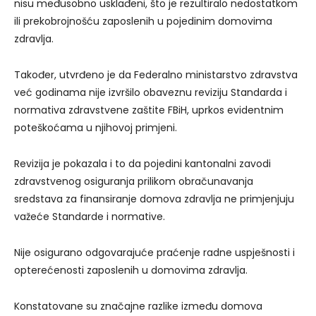
nisu međusobno usklađeni, što je rezultiralo nedostatkom
ili prekobrojnošću zaposlenih u pojedinim domovima
zdravlja.
Također, utvrđeno je da Federalno ministarstvo zdravstva
već godinama nije izvršilo obaveznu reviziju Standarda i
normativa zdravstvene zaštite FBiH, uprkos evidentnim
poteškoćama u njihovoj primjeni.
Revizija je pokazala i to da pojedini kantonalni zavodi
zdravstvenog osiguranja prilikom obračunavanja
sredstava za finansiranje domova zdravlja ne primjenjuju
važeće Standarde i normative.
Nije osigurano odgovarajuće praćenje radne uspješnosti i
opterećenosti zaposlenih u domovima zdravlja.
Konstatovane su značajne razlike između domova