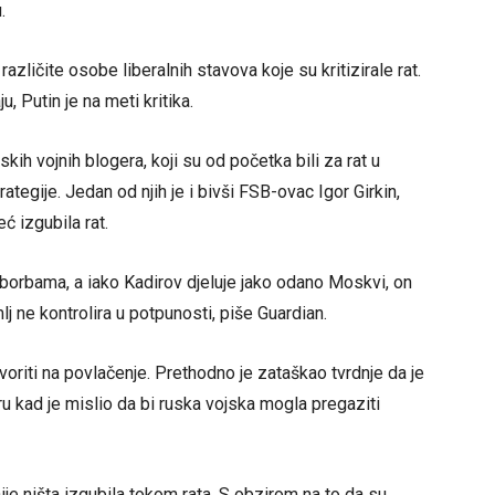
.
azličite osobe liberalnih stavova koje su kritizirale rat.
 Putin je na meti kritika.
ih vojnih blogera, koji su od početka bili za rat u
trategije. Jedan od njih je i bivši FSB-ovac Igor Girkin,
ć izgubila rat.
borbama, a iako Kadirov djeluje jako odano Moskvi, on
mlj ne kontrolira u potpunosti, piše Guardian.
oriti na povlačenje. Prethodno je zataškao tvrdnje da je
u kad je mislio da bi ruska vojska mogla pregaziti
je ništa izgubila tokom rata. S obzirom na to da su