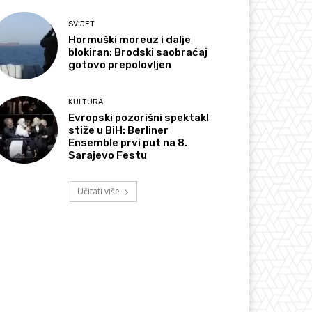
SVIJET
Hormuški moreuz i dalje
blokiran: Brodski saobraćaj
gotovo prepolovljen
KULTURA
Evropski pozorišni spektakl
stiže u BiH: Berliner
Ensemble prvi put na 8.
Sarajevo Festu
Učitati više