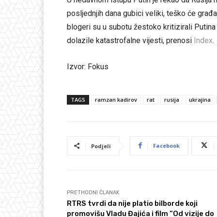
posljednjih dana gubici veliki, teško će građa
blogeri su u subotu žestoko kritizirali Putin
dolazile katastrofalne vijesti, prenosi
Index
.
Izvor: Fokus
TAGS
ramzan kadirov
rat
rusija
ukrajina
Facebook
Podjeli
PRETHODNI ČLANAK
RTRS tvrdi da nije platio bilborde koji
promovišu Vladu Đajića i film “Od vizije do