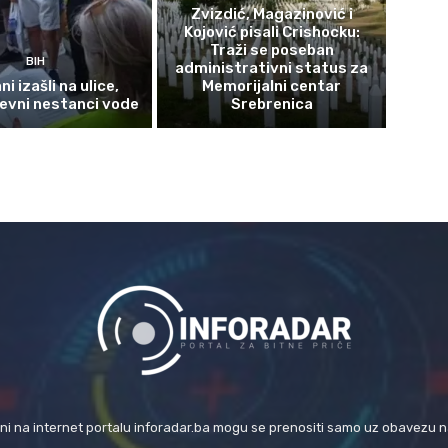
Zvizdić, Magazinović i
Kojović pisali Crishocku:
Traži se poseban
BIH
administrativni status za
i izašli na ulice,
Memorijalni centar
evni nestanci vode
Srebrenica
eni na internet portalu inforadar.ba mogu se prenositi samo uz obavezu 