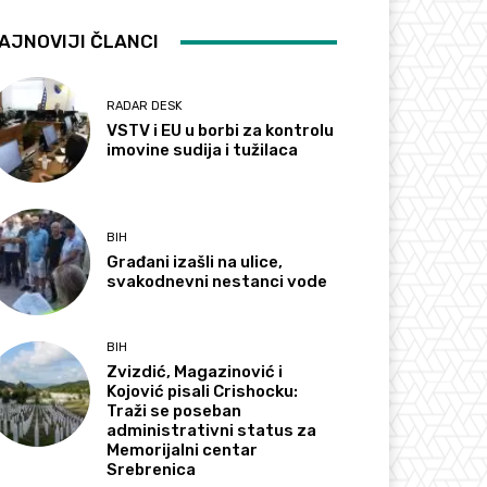
AJNOVIJI ČLANCI
RADAR DESK
VSTV i EU u borbi za kontrolu
imovine sudija i tužilaca
BIH
Građani izašli na ulice,
svakodnevni nestanci vode
BIH
Zvizdić, Magazinović i
Kojović pisali Crishocku:
Traži se poseban
administrativni status za
Memorijalni centar
Srebrenica