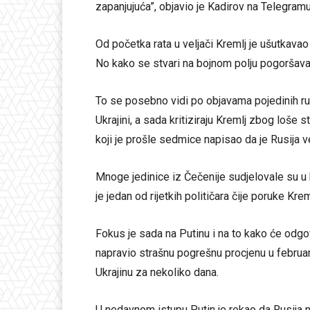
zapanjujuća”, objavio je Kadirov na Telegramu
Od početka rata u veljači Kremlj je ušutkavao r
No kako se stvari na bojnom polju pogoršavaju,
To se posebno vidi po objavama pojedinih rusk
Ukrajini, a sada kritiziraju Kremlj zbog loše s
koji je prošle sedmice napisao da je Rusija ve
Mnoge jedinice iz Čečenije sudjelovale su u 
je jedan od rijetkih političara čije poruke Kre
Fokus je sada na Putinu i na to kako će odgov
napravio strašnu pogrešnu procjenu u februar
Ukrajinu za nekoliko dana.
U nedavnom istupu Putin je rekao da Rusija ni