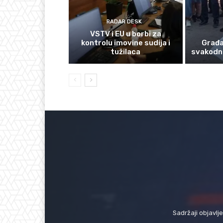
RADAR DESK
VSTV i EU u borbi za
kontrolu imovine sudija i
Građan
tužilaca
svakodn
Sadržaji objavlj