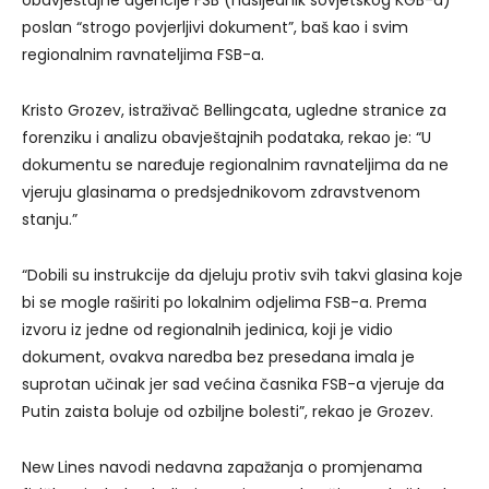
obavještajne agencije FSB (nasljednik sovjetskog KGB-a)
poslan “strogo povjerljivi dokument”, baš kao i svim
regionalnim ravnateljima FSB-a.
Kristo Grozev, istraživač Bellingcata, ugledne stranice za
forenziku i analizu obavještajnih podataka, rekao je: “U
dokumentu se naređuje regionalnim ravnateljima da ne
vjeruju glasinama o predsjednikovom zdravstvenom
stanju.”
“Dobili su instrukcije da djeluju protiv svih takvi glasina koje
bi se mogle raširiti po lokalnim odjelima FSB-a. Prema
izvoru iz jedne od regionalnih jedinica, koji je vidio
dokument, ovakva naredba bez presedana imala je
suprotan učinak jer sad većina časnika FSB-a vjeruje da
Putin zaista boluje od ozbiljne bolesti”, rekao je Grozev.
New Lines navodi nedavna zapažanja o promjenama