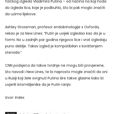
fizičkog izgleda Vladimira Putina – od načina na koji hoda
do izgleda lica, koje je podbuhlo, što bi pak moglo značiti
da uzima lijekove.
Ashley Grossman, profesor endokrinologije s Oxforda,
rekao je za New Lines: “Putin je uvijek izgledao kao da je u
formi. No u zadnjih par godina njegovo lice i vrat izgledaju
puno deblje. Takav izgled je kompatibilan s korištenjem
steroida.”
CNN podsjeća da takve tvrdnje ne mogu biti provjerene,
što navodi i New Lines, te bi naprosto mogle značiti da oni
u Rusiji koji žele svrgnuti Putina šire takve glasine kako bi
uvjerili istomišljenike da je Putin ranjiv.
Izvor: Index