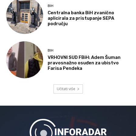
BIH
Centralna banka BiH zvanično
aplicirala za pristupanje SEPA
području
BIH
VRHOVNI SUD FBiH: Adem Šuman
pravosnažno osuđen za ubistvo
Farisa Pendeka
Učitati više