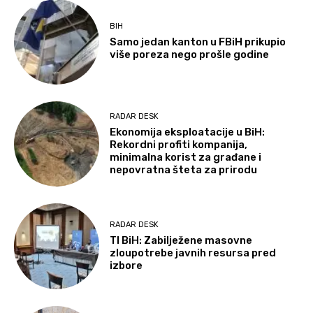
BIH
Samo jedan kanton u FBiH prikupio
više poreza nego prošle godine
RADAR DESK
Ekonomija eksploatacije u BiH:
Rekordni profiti kompanija,
minimalna korist za građane i
nepovratna šteta za prirodu
RADAR DESK
TI BiH: Zabilježene masovne
zloupotrebe javnih resursa pred
izbore