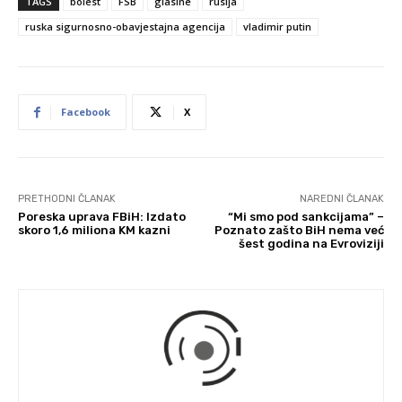
TAGS
bolest
FSB
glasine
rusija
ruska sigurnosno-obavjestajna agencija
vladimir putin
Facebook
X
PRETHODNI ČLANAK
NAREDNI ČLANAK
Poreska uprava FBiH: Izdato
“Mi smo pod sankcijama” –
skoro 1,6 miliona KM kazni
Poznato zašto BiH nema već
šest godina na Evroviziji