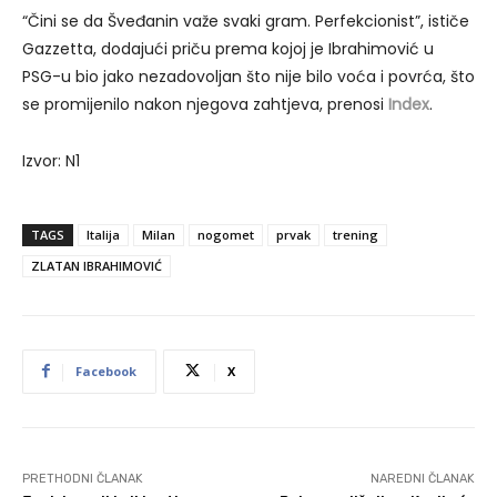
“Čini se da Šveđanin važe svaki gram. Perfekcionist”, ističe
Gazzetta, dodajući priču prema kojoj je Ibrahimović u
PSG-u bio jako nezadovoljan što nije bilo voća i povrća, što
se promijenilo nakon njegova zahtjeva, prenosi
Index
.
Izvor: N1
TAGS
Italija
Milan
nogomet
prvak
trening
ZLATAN IBRAHIMOVIĆ
Facebook
X
PRETHODNI ČLANAK
NAREDNI ČLANAK