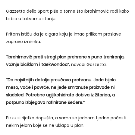
Gazzetta dello Sport piše o tome što Ibrahimović radi kako
bi bio u takvome stanju.
Pritom ističu da je cigara koju je imao prilikom proslave
zapravo iznimka.
“Ibrahimović prati strogi plan prehrane s puno treniranja,
vožnje biciklom i taekwondoa”
, navodi Gazzetta.
“Do najsitnijih detalja proučava prehranu. Jede bijelo
meso, voće i povrće, ne jede smrznute proizvode ni
sladoled. Potrebne ugljikohidrate dobiva iz žitarica, a
potpuno izbjegava rafinirane šećere.”
Pizzu si rijetko dopušta, a samo se jednom tjedno počasti
nekim jelom koje se ne uklapa u plan.