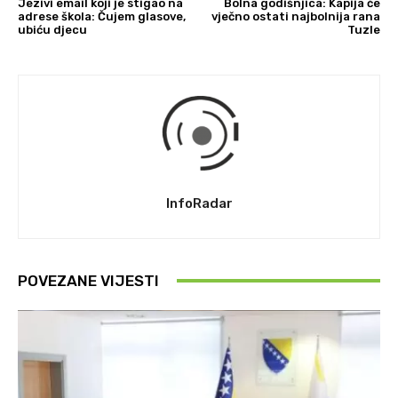
Jezivi email koji je stigao na
Bolna godišnjica: Kapija će
adrese škola: Čujem glasove,
vječno ostati najbolnija rana
ubiću djecu
Tuzle
InfoRadar
POVEZANE VIJESTI