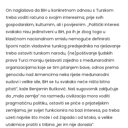
On naglašava da BiH u konkretnom odnosu s Turskom
treba voditi računa o svojim interesima, prije svih
gospodarskim, kulturnim, ali i povijesnim. „Politički interesi
svakako nisu jedinstveni u BiH, pa ih je zbog toga u
klasičnom nacionalnom smislu nemoguće definirati.
Sporni način vladavine turskog predsjednika na rješavanje
treba ostaviti turskom narodu, (ne)poštivanje ljudskih
prava Turci moraju rješavati zajedno s međunarodnim
organizacijama koje se tim pitanjem bave, odnos prema
genocidu nad Armencima neka riješe međunarodni
sudovi i velike sile, BiH se tu svakako neće ništa bitno
pitati”, kaže Benjamin Butković. Naš sugovornik zaključuje
da „mala zemlja” na razmeđu civilizacija mora voditi
pragmatičnu politiku, ostaviti se priče o prijateljskim
zemljama, jer svijet funkcionira na bazi interesa, pa treba
uzeti najviše što može i od Zapada i od Istoka, a velike
utakmice pratiti s tribina „jer im nije dorasla”.