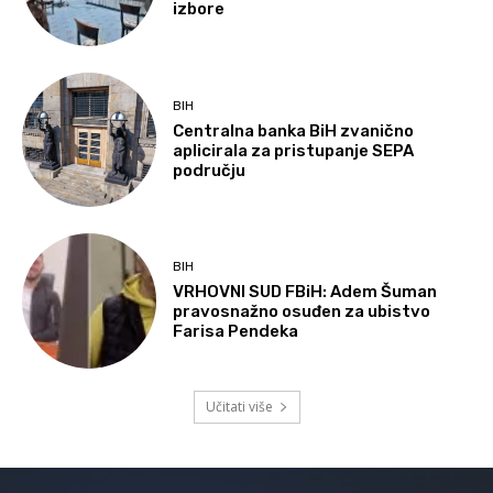
izbore
BIH
Centralna banka BiH zvanično
aplicirala za pristupanje SEPA
području
BIH
VRHOVNI SUD FBiH: Adem Šuman
pravosnažno osuđen za ubistvo
Farisa Pendeka
Učitati više