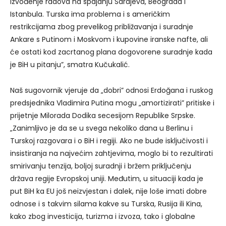
izvođenje radova na spajanju Sarajeva, Beograda i
Istanbula. Turska ima problema i s američkim
restrikcijama zbog prevelikog približavanja i suradnje
Ankare s Putinom i Moskvom i kupovine iranske nafte, ali
će ostati kod zacrtanog plana dogovorene suradnje kada
je BiH u pitanju”, smatra Kučukalić.
Naš sugovornik vjeruje da „dobri” odnosi Erdoğana i ruskog
predsjednika Vladimira Putina mogu „amortizirati” pritiske i
prijetnje Milorada Dodika secesijom Republike Srpske.
„Zanimljivo je da se u svega nekoliko dana u Berlinu i
Turskoj razgovara i o BiH i regiji. Ako ne bude isključivosti i
insistiranja na najvećim zahtjevima, moglo bi to rezultirati
smirivanju tenzija, boljoj suradnji i bržem priključenju
država regije Evropskoj uniji. Međutim, u situaciji kada je
put BiH ka EU još neizvjestan i dalek, nije loše imati dobre
odnose i s takvim silama kakve su Turska, Rusija ili Kina,
kako zbog investicija, turizma i izvoza, tako i globalne