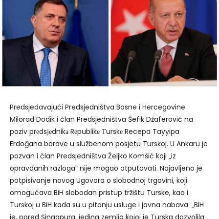
Predsjedavajući Predsjedništva Bosne i Hercegovine
Milorad Dodik i član Predsjedništva Šefik Džaferović na
poziv prеdsјеdnikа Rеpublikе Тurskе Recepa Tayyipa
Erdoğana borave u službenom posjetu Turskoj. U Ankaru je
pozvan i član Predsjedništva Željko Komšić koji „iz
opravdanih razloga” nije mogao otputovati. Najavljeno je
potpisivanje novog Ugovora o slobodnoj trgovini, koji
omogućava BiH slobodan pristup tržištu Turske, kao i
Turskoj u BiH kada su u pitanju usluge i javna nabava. „BiH
je, pored Singapura, jedina zemlja kojoj je Turska dozvolila