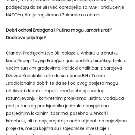
podsjećaju da se BiH već opredijelila za MAP i priključenje
NATO-u, što je regulirano i Zakonom o obrani.
Dobri odnosi Erdo
ğ
ana i Putina mogu „amortizirati”
Dodikove prijetnje?
Članovi Predsjedništva BiH dolaze u Ankaru u trenutku
kada Recep Tayyip Erdoğan gubi podršku biračkog tijela u
većim turskim gradovima. Politički analitičar iz Sarajeva
Dževad Kučukalić kaže da su odnosi BiH i Turske
„tradicionalno dobri” te da se i od ovog posjeta mogu
očekivati dodatni impulsi međusobnoj suradnji,
razumijevanju i konkretnim projektima. „Istina, vladajuća
partija turskog predsjednika je imala neuspjeh na
posljednjim lokalnim izborima, posebno u Ankari i
Istanbulu, ali to najvjerojatnije neće utjecati na najavljene
projekte, među kojima su i zajedničke investicije i