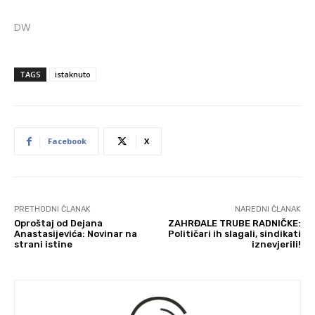
DW
TAGS
istaknuto
Facebook
X
PRETHODNI ČLANAK
NAREDNI ČLANAK
Oproštaj od Dejana
ZAHRĐALE TRUBE RADNIČKE:
Anastasijevića: Novinar na
Političari ih slagali, sindikati
strani istine
iznevjerili!