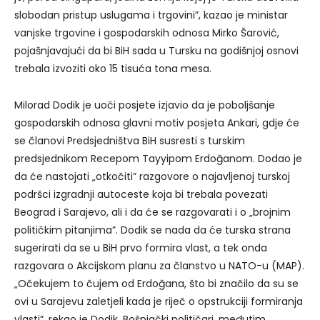
slobodan pristup uslugama i trgovini”, kazao je ministar
vanjske trgovine i gospodarskih odnosa Mirko Šarović,
pojašnjavajući da bi BiH sada u Tursku na godišnjoj osnovi
trebala izvoziti oko 15 tisuća tona mesa.
Milorad Dodik je uoči posjete izjavio da je poboljšanje
gospodarskih odnosa glavni motiv posjeta Ankari, gdje će
se članovi Predsjedništva BiH susresti s turskim
predsjednikom Recepom Tayyipom Erdoğanom. Dodao je
da će nastojati „otkočiti” razgovore o najavljenoj turskoj
podršci izgradnji autoceste koja bi trebala povezati
Beograd i Sarajevo, ali i da će se razgovarati i o „brojnim
političkim pitanjima”. Dodik se nada da će turska strana
sugerirati da se u BiH prvo formira vlast, a tek onda
razgovara o Akcijskom planu za članstvo u NATO-u (MAP).
„Očekujem to čujem od Erdoğana, što bi značilo da su se
ovi u Sarajevu zaletjeli kada je riječ o opstrukciji formiranja
vlasti”, rekao je Dodik. Bošnjački političari, međutim,