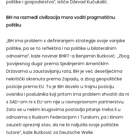
politike i gospodarstva”, ističe Dževad Kučukalić.
BiH na razme
đ
i civilizacija mora voditi pragmati
č
nu
politiku
„BiH ima problem s definiranjem strategije svoje vanjske
politike, pa se to reflektira i na politike u bilateralnim
odnosima”, kaže novinar BHRT-a Benjamin Butković. „Zbog
‘povijesnog duga’ prema Sjedinjenim Američkim
Državama u zaustavljanju rata, BiH je već desetljećima
nekritički okrenuta prema Zapadu, a zbog geopolitičke
pozicije prema EU. To je BiH dovelo u trajnu poziciju
ovisnika i poslušnika koji pritom ima problem shvatiti da ni
s SAD-om ni s EU-om nije u ravnopravnom partnerstvu.
Zato se u nekim krugovima postavlja pitanje treba li u
odnosima s Ruskom Federacijom i Turskom, pa i Kinom
zauzeti oprezniji stav, da ne bi naljutila svoje političke
tutore”, kaže Butković za Deutsche Welle.