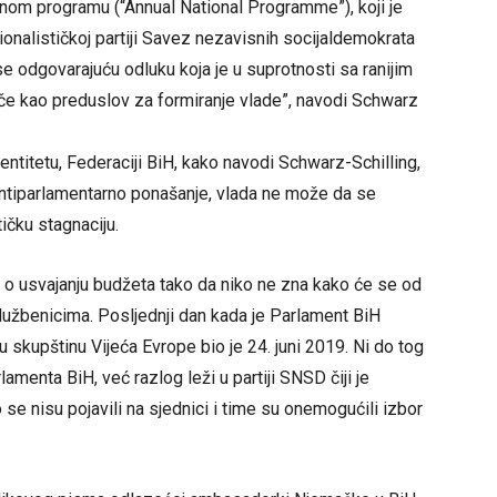
nom programu (“Annual National Programme”), koji je
ionalističkoj partiji Savez nezavisnih socijaldemokrata
 odgovarajuću odluku koja je u suprotnosti sa ranijim
iče kao preduslov za formiranje vlade”, navodi Schwarz
entitetu, Federaciji BiH, kako navodi Schwarz-Schilling,
ntiparlamentarno ponašanje, vlada ne može da se
ičku stagnaciju.
 o usvajanju budžeta tako da niko ne zna kako će se od
 službenicima. Posljednji dan kada je Parlament BiH
skupštinu Vijeća Evrope bio je 24. juni 2019. Ni do tog
lamenta BiH, već razlog leži u partiji SNSD čiji je
e nisu pojavili na sjednici i time su onemogućili izbor