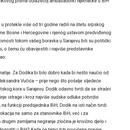
odikovog pisma odlazećoj ambasadorki Njemačke u BiH
protekle više od tri godine radili na štetu srpskog
 same Bosne i Hercegovine i njenog ustavom predviđenog
tivnosti tokom vašeg boravka u Sarajevu bili su politički
i, o čemu ću obavijestiti i najviše predstavnike
ao:
matije. Za Dodika bi bilo dobro kada bi nešto naučio od
leksandra Vučića – prije nego što pošalje sljedeće
kog kora u Sarajevu. Dodik odavno tvrdi da se strašni
šnje istrage i kroz najviše sudske odluke potvrdio
a funkciji predsjednika BiH, Dodik na isti način tvrdi
ovokacija ne samo za stanovnike BiH, već i za
rugim zemljama negiranje zločina je krivično djelo i
 dogoditi u BiH? Kada će tamo biti povučene pravne