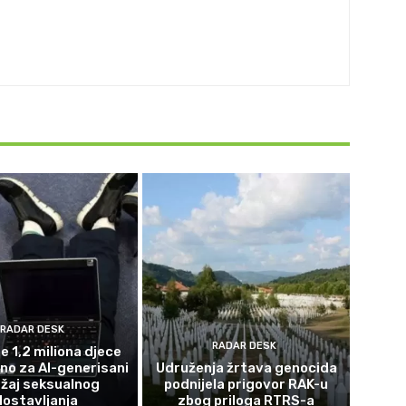
RADAR DESK
RADAR DESK
e 1,2 miliona djece
eno za AI-generisani
Udruženja žrtava genocida
žaj seksualnog
podnijela prigovor RAK-u
lostavljanja
zbog priloga RTRS-a