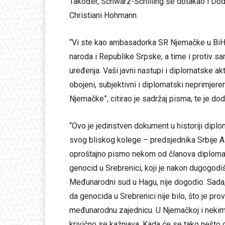
Također, Schwarz-Schilling se dotakao i D
Christiani Hohmann.
“Vi ste kao ambasadorka SR Njemačke u BiH u 
naroda i Republike Srpske, a time i protiv
uređenja. Vaši javni nastupi i diplomatske ak
obojeni, subjektivni i diplomatski neprimjeren
Njemačke”, citirao je sadržaj pisma, te je dod
“Ovo je jedinstven dokument u historiji diplo
svog bliskog kolege – predsjednika Srbije A
oproštajno pismo nekom od članova diplomats
genocid u Srebrenici, koji je nakon dugogodi
Međunarodni sud u Hagu, nije dogodio. Sada, n
da genocida u Srebrenici nije bilo, što je pr
međunarodnu zajednicu. U Njemačkoj i nekim d
krivično se kažnjava. Kada će se tako nešto