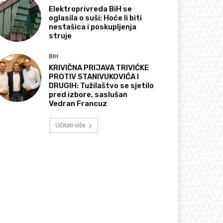
Elektroprivreda BiH se
oglasila o suši: Hoće li biti
nestašica i poskupljenja
struje
BIH
KRIVIČNA PRIJAVA TRIVIĆKE
PROTIV STANIVUKOVIĆA I
DRUGIH: Tužilaštvo se sjetilo
pred izbore, saslušan
Vedran Francuz
Učitati više