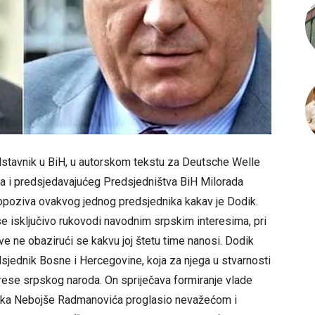
edstavnik u BiH, u autorskom tekstu za Deutsche Welle
a i predsjedavajućeg Predsjedništva BiH Milorada
 opoziva ovakvog jednog predsjednika kakav je Dodik.
 se isključivo rukovodi navodnim srpskim interesima, pri
e ne obazirući se kakvu joj štetu time nanosi. Dodik
jednik Bosne i Hercegovine, koja za njega u stvarnosti
rese srpskog naroda. On spriječava formiranje vlade
dnika Nebojše Radmanovića proglasio nevažećom i