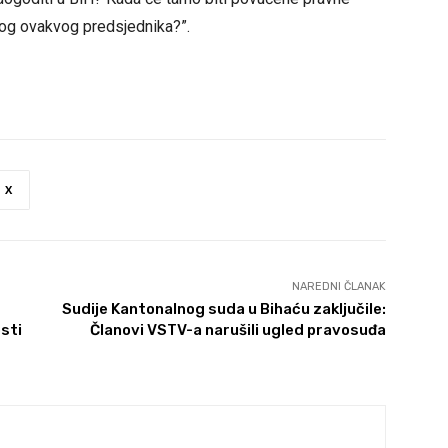
og ovakvog predsjednika?”.
X
NAREDNI ČLANAK
Sudije Kantonalnog suda u Bihaću zaključile:
sti
Članovi VSTV-a narušili ugled pravosuđa