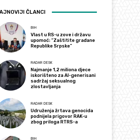
AJNOVIJI ČLANCI
BIH
Vlast u RS-u zove i državu
upomoć: “Zaštitite građane
Republike Srpske”
RADAR DESK
Najmanje 1,2 miliona djece
iskorišteno za AI-generisani
sadržaj seksualnog
zlostavljanja
RADAR DESK
Udruženja žrtava genocida
podnijela prigovor RAK-u
zbog priloga RTRS-a
BIH