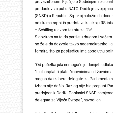
prevaziđenom. Riječ je o Godišnjem nacional
preduslov za put u NATO. Dodik je svojoj nac
(SNSD) u Republici Srpskoj naložio da donese
odlukama srpskih predstavnika i koju RS ist
– Schilling u svom tekstu za
DW
.
S obzirom na to da partije u drugom i većem 
ne žele da dozvole takvo nedemokratsko i a
formira, što za posljedicu ima apsolutnu polit
“Od početka jula nemoguće je donijeti odluku
1. jula isplatiti plate činovnicima i državnim
mogao da izabere delegate za Parlamentarnu 
izbora nije došlo. Razlog nije bio propust Par
predsjednik Dodik. Poslanici SNSD namjerno s
delegata za Vijeća Evrope”, navodi on.