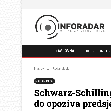
NASLOVNA
BIH
INTER
Naslovnica
Radar desk
RADAR DESK
Schwarz-Schilling
do opoziva predsj