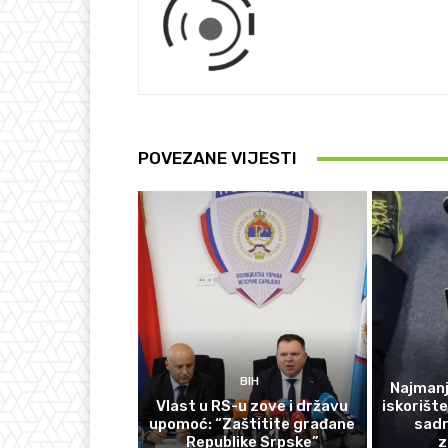
POVEZANE VIJESTI
BIH
Najmanj
Vlast u RS-u zove i državu
iskorišt
upomoć: “Zaštitite građane
sadr
Republike Srpske”
z