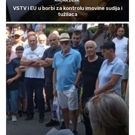
RADAR DESK
VSTV i EU u borbi za kontrolu imovine sudija i
tužilaca