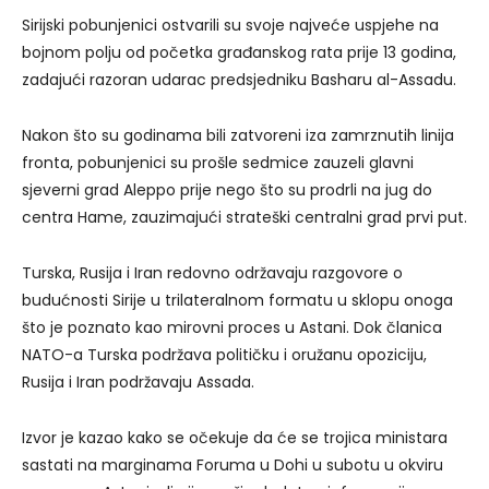
Sirijski pobunjenici ostvarili su svoje najveće uspjehe na
bojnom polju od početka građanskog rata prije 13 godina,
zadajući razoran udarac predsjedniku Basharu al-Assadu.
Nakon što su godinama bili zatvoreni iza zamrznutih linija
fronta, pobunjenici su prošle sedmice zauzeli glavni
sjeverni grad Aleppo prije nego što su prodrli na jug do
centra Hame, zauzimajući strateški centralni grad prvi put.
Turska, Rusija i Iran redovno održavaju razgovore o
budućnosti Sirije u trilateralnom formatu u sklopu onoga
što je poznato kao mirovni proces u Astani. Dok članica
NATO-a Turska podržava političku i oružanu opoziciju,
Rusija i Iran podržavaju Assada.
Izvor je kazao kako se očekuje da će se trojica ministara
sastati na marginama Foruma u Dohi u subotu u okviru