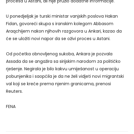
procesa u Astani, ali nije pružio dodatne informacije.
U ponedjeljak je turski ministar vanjskih poslova Hakan
Fidan, govoreći skupa s iranskim kolegom Abbasom
Araqchijem nakon njihovih razgovora u Ankari, kazao da
će se uložiti novi napor da se oživi proces u Astani.
Od početka obnovljenog sukoba, Ankara je pozvala
Assada da se angažira sa sirijskim narodom za političko
rješenje. Negirala je bilo kakvu umiješanost u operaciju
pobunjenika i saopćila je da ne želi vidjeti novi migrantski
val koji se kreće prema njenim granicama, prenosi
Reuters.
FENA