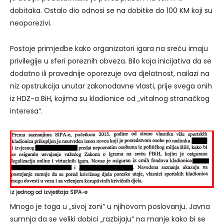
dobitaka. Ostalo dio odnosi se na dobitke do 100 KM koji su
neoporezivi.
Postoje primjedbe kako organizatori igara na sreću imaju
privilegije u sferi poreznih obveza. Bilo koja inicijativa da se
dodatno ili pravednije oporezuje ova djelatnost, nailazi na
niz opstrukcija unutar zakonodavne vlasti, prije svega onih
iz HDZ-a BiH, kojima su kladionice od „vitalnog stranačkog
interesa“.
iz jednog od izvještaja SIPA-e
Mnogo je toga u „sivoj zoni“ u njihovom poslovanju. Javna
sumnja da se veliki dobici „razbijaju“ na manje kako bi se