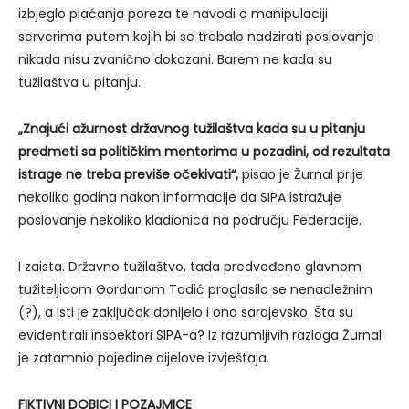
izbjeglo plaćanja poreza te navodi o manipulaciji
serverima putem kojih bi se trebalo nadzirati poslovanje
nikada nisu zvanično dokazani. Barem ne kada su
tužilaštva u pitanju.
„Znajući ažurnost državnog tužilaštva kada su u pitanju
predmeti sa političkim mentorima u pozadini, od rezultata
istrage ne treba previše očekivati“,
pisao je Žurnal prije
nekoliko godina nakon informacije da SIPA istražuje
poslovanje nekoliko kladionica na području Federacije.
I zaista. Državno tužilaštvo, tada predvođeno glavnom
tužiteljicom Gordanom Tadić proglasilo se nenadležnim
(?), a isti je zaključak donijelo i ono sarajevsko. Šta su
evidentirali inspektori SIPA-a? Iz razumljivih razloga Žurnal
je zatamnio pojedine dijelove izvještaja.
FIKTIVNI DOBICI I POZAJMICE