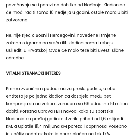
povećavaju se i porezi na dobitke od klađenja. Kladionice
će moći raditi samo 16 nedjelja u godini, ostale moraju biti
zatvorene.
Ne, nije riječ o Bosni i Hercegovini, navedene izmjene
zakona o igrama na sreću iliti kladionicama trebaju
uslijediti u Hrvatskoj. Ovde će malo teže biti uvesti slične
odredbe.
VITALNI STRANAČKI INTERES
Prema zvaničnim podacima za prošlu godinu, u oba
entiteta je po jedna kladionica dospjela među pet
kompanija sa najvećom zaradom sa 69 odnosno 51 milion
dobiti. Porezna uprava FBiH navodi kako su sportske
kladionice u prošloj godini ostvarile prihod od 1,6 milijardi
KM, a uplatile 111,4 milijuna KM poreza i doprinosa. Posebno
je uočljiv podatak kako je porez plaćen na tek 17%