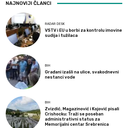
NAJNOVIJI ČLANCI
RADAR DESK
VSTV i EU u borbi za kontrolu imovine
sudija i tužilaca
BIH
Građani izašli na ulice, svakodnevni
nestanci vode
BIH
Zvizdić, Magazinović i Kojović pisali
Crishocku: Traži se poseban
administrativni status za
Memorijalni centar Srebrenica