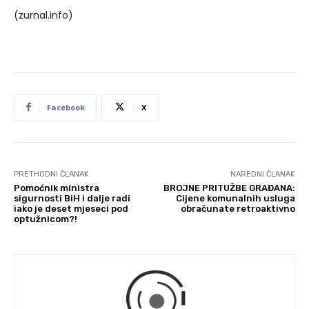
(zurnal.info)
Facebook
X
PRETHODNI ČLANAK
NAREDNI ČLANAK
Pomoćnik ministra
BROJNE PRITUŽBE GRAĐANA:
sigurnosti BiH i dalje radi
Cijene komunalnih usluga
iako je deset mjeseci pod
obračunate retroaktivno
optužnicom?!