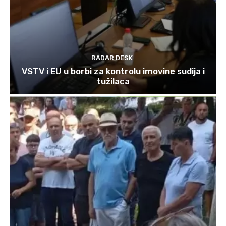
RADAR DESK
VSTV i EU u borbi za kontrolu imovine sudija i
tužilaca