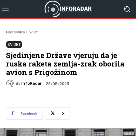
Naslovnica
Svijet
SVIJET
Sjedinjene Države vjeruju da je
ruska raketa zemlja-zrak oborila
avion s Prigožinom
By
InfoRadar
25/08/2023
Facebook
X