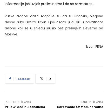
informacije još uvijek preliminarne i da se razmatraju.
Ruske zračne vlasti saopćile su da su Prigožin, njegova
desna ruka Dmitrij Utkin i još osam ljudi bili u privatnom
avionu koji se u srijedu srušio bez preživjelih sjeverno od
Moskve.
Izvor: FENA
Facebook
X
PRETHODNI ČLANAK
NAREDNI ČLANAK
Prije 31 godinu zapaljena
Održavanje XV Međunarodne