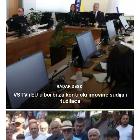
RADAR DESK
VSTV i EU u borbi za kontrolu imovine sudija i
tužilaca