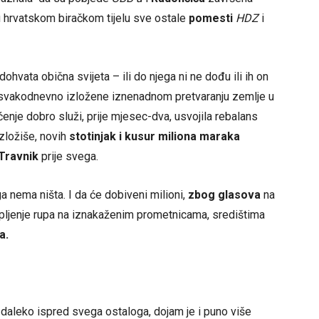
u hrvatskom biračkom tijelu sve ostale
pomesti
HDZ
i
 dohvata obična svijeta – ili do njega ni ne dođu ili ih on
i svakodnevno izložene iznenadnom pretvaranju zemlje u
nje dobro služi, prije mjesec-dva, usvojila rebalans
zložiše, novih
stotinjak i kusur miliona maraka
Travnik
prije svega.
a nema ništa. I da će dobiveni milioni,
zbog glasova
na
krpljenje rupa na iznakaženim prometnicama, središtima
a.
 daleko ispred svega ostaloga, dojam je i puno više