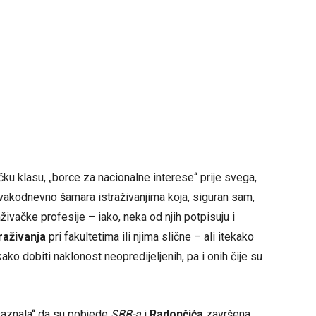
čku klasu, „borce za nacionalne interese“ prije svega,
svakodnevno šamara istraživanjima koja, siguran sam,
aživačke profesije – iako, neka od njih potpisuju i
traživanja
pri fakultetima ili njima slične – ali itekako
ako dobiti naklonost neopredijeljenih, pa i onih čije su
 „saznala“ da su pobjede
SBB-a
i
Radončića
završena