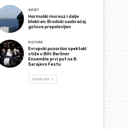
SVIJET
Hormuški moreuz i dalje
blokiran: Brodski saobraćaj
gotovo prepolovljen
KULTURA
Evropski pozorišni spektakl
stiže u BiH: Berliner
Ensemble prvi put na 8.
Sarajevo Festu
Učitati više