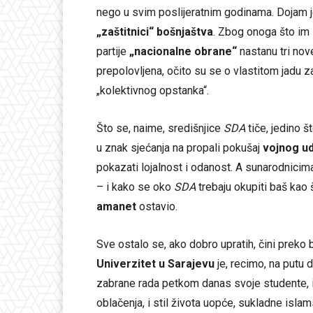
nego u svim poslijeratnim godinama. Dojam j
„zaštitnici“ bošnjaštva
. Zbog onoga što im
partije
„nacionalne obrane“
nastanu tri nov
prepolovljena, očito su se o vlastitom jadu zab
„kolektivnog opstanka“.
Što se, naime, središnjice
SDA
tiče, jedino š
u znak sjećanja na propali pokušaj
vojnog ud
pokazati lojalnost i odanost. A sunarodnicima
– i kako se oko
SDA
trebaju okupiti baš kao
amanet
ostavio.
Sve ostalo se, ako dobro upratih, čini preko
Univerzitet u Sarajevu
je, recimo, na putu 
zabrane rada petkom danas svoje studente, i 
oblačenja, i stil života uopće, sukladne isl