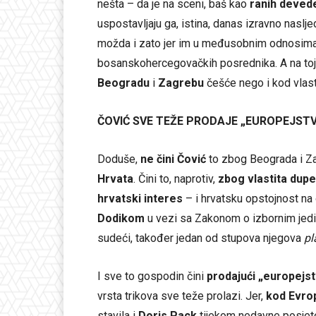
nešta – da je na sceni, baš kao
ranih deved
uspostavljaju ga, istina, danas izravno naslje
možda i zato jer im u međusobnim odnosima b
bosanskohercegovačkih posrednika. A na toj 
Beogradu
i
Zagrebu
češće nego i kod vlast
ČOVIĆ SVE TEŽE PRODAJE „EUROPEJST
Doduše,
ne čini
Čović
to zbog Beograda i Z
Hrvata
. Čini to, naprotiv,
zbog vlastita dupe
hrvatski interes
– i hrvatsku opstojnost na 
Dodikom
u vezi sa Zakonom o izbornim jed
sudeći, također jedan od stupova njegova
pl
I sve to gospodin čini
prodajući „europejs
vrsta trikova sve teže prolazi. Jer,
kod Evro
stavila i
Doris Pack
tijekom nedavne posje