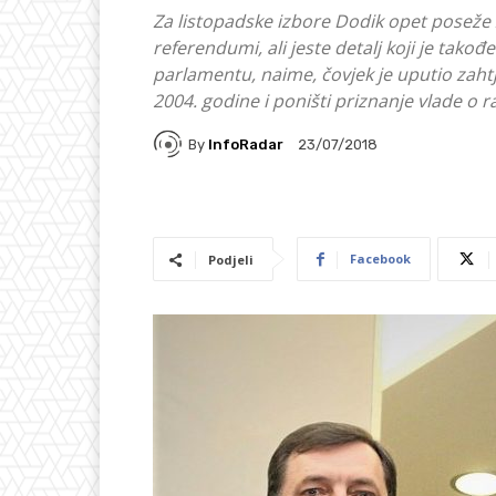
Za listopadske izbore Dodik opet poseže 
referendumi, ali jeste detalj koji je takođ
parlamentu, naime, čovjek je uputio zahtj
2004. godine i poništi priznanje vlade 
By
InfoRadar
23/07/2018
Facebook
Podjeli