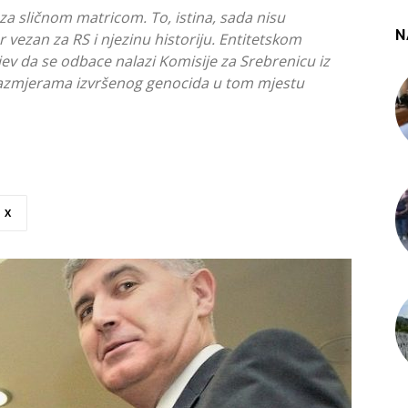
za sličnom matricom. To, istina, sada nisu
N
er vezan za RS i njezinu historiju. Entitetskom
ev da se odbace nalazi Komisije za Srebrenicu iz
o razmjerama izvršenog genocida u tom mjestu
X