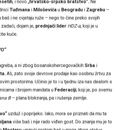
esetih
, i novo „
hrvatsko-srpsko bratstvo“.
Ne
dnici
Tuđmana
i
Miloševića
u
Beogradu
i
Zagrebu
–
aš i ne cvjetaju ruže – nego to čine preko svojih
zadaći, dojam je,
prednjači lider
HDZ-a
, koji je u
ite kuće.
VO“
agreba, a ni zbog bosanskohercegovačkih
Srba
i
ta.
Ali, zato svoje devrove prodaje kao osobnu žrtvu za
ovim prostorima. Učinio je to i u tjednu iza nas dealom s
inicama i brojem mandata u
Federaciji
, koji je, po svemu
ana B
– plana blokiranja, pa i rušenja zemlje.
tvo“
uzduž i poprijeko. Iako, mora se priznati da mu ta
pljana
više baš i nije rado viđen gost. Do znanja mu je to
te
Mostaru
, upirući prstom baš u njega zbog
status