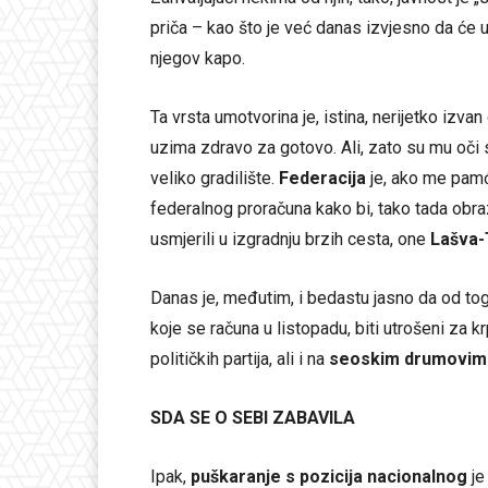
priča – kao što je već danas izvjesno da će 
njegov kapo.
Ta vrsta umotvorina je, istina, nerijetko izvan
uzima zdravo za gotovo. Ali, zato su mu oč
veliko gradilište.
Federacija
je, ako me pamće
federalnog proračuna kako bi, tako tada obra
usmjerili u izgradnju brzih cesta, one
Lašva-
Danas je, međutim, i bedastu jasno da od tog
koje se računa u listopadu, biti utrošeni za 
političkih partija, ali i na
seoskim drumovim
SDA SE O SEBI ZABAVILA
Ipak,
puškaranje s pozicija nacionalnog
je