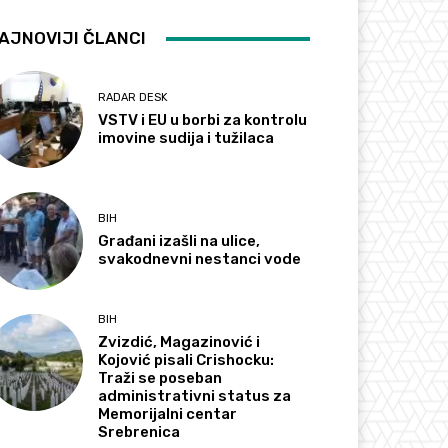
AJNOVIJI ČLANCI
RADAR DESK
VSTV i EU u borbi za kontrolu
imovine sudija i tužilaca
BIH
Građani izašli na ulice,
svakodnevni nestanci vode
BIH
Zvizdić, Magazinović i
Kojović pisali Crishocku:
Traži se poseban
administrativni status za
Memorijalni centar
Srebrenica