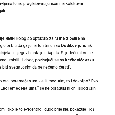
vljanje tome proglašavaju jurišom na kolektivni
jaka.
ije RBiH
, kojeg se optužuje za
ratne zločine
na
glo bi biti da ga je na to stimulirao
Dodikov jurišnik
trijela iz njegovih usta je odapeta. Slijedeći rat će se,
mo i mislili. I doda, pozivajući se na
bećkovićevsku
 biti svega „osim da se nećemo ćerati“.
o eto, poremećen um. Je li, međutim, to i dovoljno? Evo,
d
„poremećena uma“
se ne ograđuju ni oni ispod čijih
, iako je to evidentno i dugo prije nje, pokazuje i još