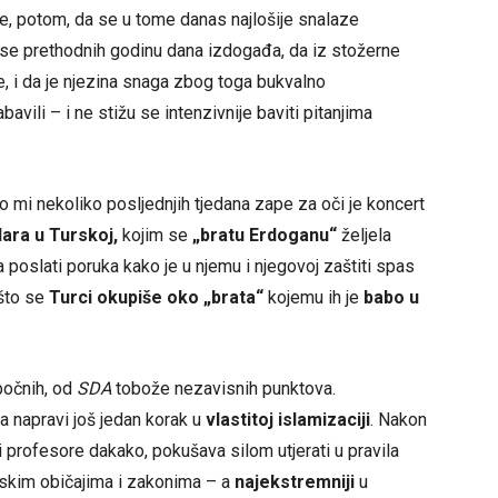
e, potom, da se u tome danas najlošije snalaze
 se prethodnih godinu dana izdogađa, da iz stožerne
e, i da je njezina snaga zbog toga bukvalno
avili – i ne stižu se intenzivnije baviti pitanjima
to mi nekoliko posljednjih tjedana zape za oči je koncert
ara u Turskoj,
kojim se
„bratu Erdoganu“
željela
 poslati poruka kako je u njemu i njegovoj zaštiti spas
 što se
Turci okupiše oko „brata“
kojemu ih je
babo u
 bočnih, od
SDA
tobože nezavisnih punktova.
da napravi još jedan korak u
vlastitoj islamizaciji
. Nakon
profesore dakako, pokušava silom utjerati u pravila
amskim običajima i zakonima – a
najekstremniji
u