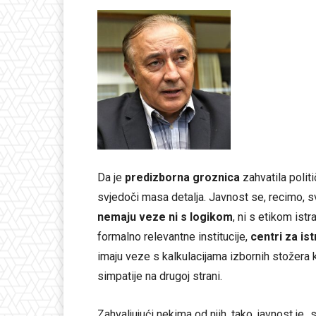
Da je
predizborna groznica
zahvatila politi
svjedoči masa detalja. Javnost se, recimo, 
nemaju veze ni s logikom
, ni s etikom istr
formalno relevantne institucije,
centri za is
imaju veze s kalkulacijama izbornih stožera k
simpatije na drugoj strani.
Zahvaljujući nekima od njih, tako, javnost je