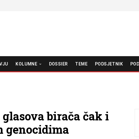
VJU
KOLUMNE
DOSSIER
TEME
PODSJETNIK
POD
glasova birača čak i
m genocidima