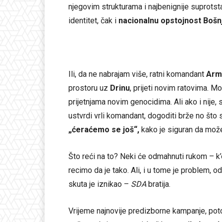
njegovim strukturama i najbenignije suprotsta
identitet, čak i
nacionalnu opstojnost Bošn
Ili, da ne nabrajam više, ratni komandant
Arm
prostoru uz
Drinu
, prijeti novim ratovima. Mo
prijetnjama novim genocidima. Ali ako i nije, s
ustvrdi vrli komandant, dogoditi brže no što s
„ćeraćemo se još“,
kako je siguran da može
Što reći na to? Neki će odmahnuti rukom – k’
recimo da je tako. Ali, i u tome je problem, o
skuta je iznikao –
SDA
bratija.
Vrijeme najnovije predizborne kampanje, potom