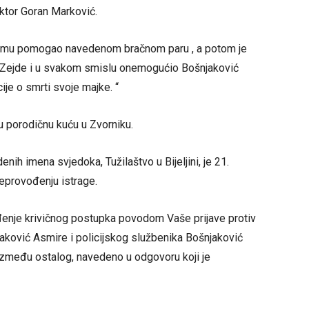
ektor Goran Marković.
svemu pomogao navedenom bračnom paru , a potom je
 Zejde i u svakom smislu onemogućio Bošnjaković
e o smrti svoje majke. “
u porodičnu kuću u Zvorniku.
nih imena svjedoka, Tužilaštvo u Bijeljini, je 21.
eprovođenju istrage.
nje krivičnog postupka povodom Vaše prijave protiv
aković Asmire i policijskog službenika Bošnjaković
, između ostalog, navedeno u odgovoru koji je