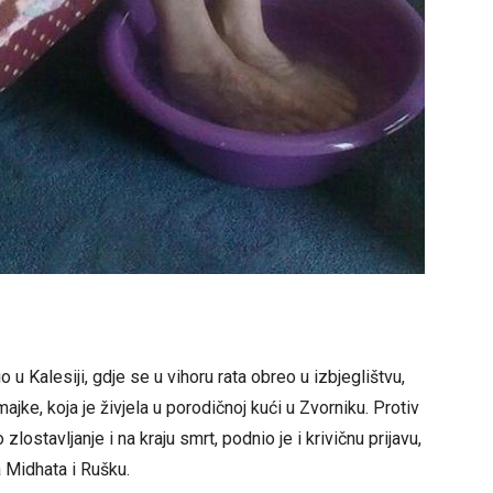
io u Kalesiji, gdje se u vihoru rata obreo u izbjeglištvu,
jke, koja je živjela u porodičnoj kući u Zvorniku. Protiv
lostavljanje i na kraju smrt, podnio je i krivičnu prijavu,
a Midhata i Rušku.