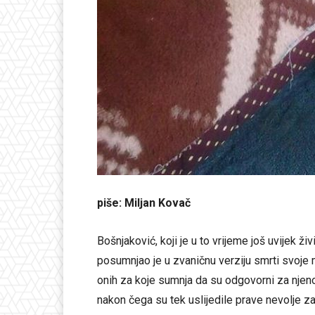
piše: Miljan Kovač
Bošnjaković, koji je u to vrijeme još uvijek živ
posumnjao je u zvaničnu verziju smrti svoje ma
onih za koje sumnja da su odgovorni za njeno z
nakon čega su tek uslijedile prave nevolje z