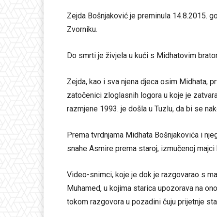
Zejda Bošnjaković je preminula 14.8.2015. god
Zvorniku.
Do smrti je živjela u kući s Midhatovim br
Zejda, kao i sva njena djeca osim Midhata, p
zatočenici zloglasnih logora u koje je zatv
razmjene 1993. je došla u Tuzlu, da bi se nak
Prema tvrdnjama Midhata Bošnjakovića i nj
snahe Asmire prema staroj, izmučenoj majci b
Video-snimci, koje je dok je razgovarao s m
Muhamed, u kojima starica upozorava na ono š
tokom razgovora u pozadini čuju prijetnje star