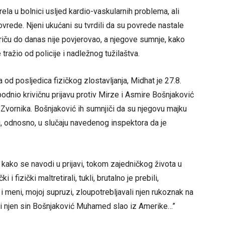
ela u bolnici usljed kardio-vaskularnih problema, ali
ovrede. Njeni ukućani su tvrdili da su povrede nastale
 priču do danas nije povjerovao, a njegove sumnje, kako
e tražio od policije i nadležnog tužilaštva.
od posljedica fizičkog zlostavljanja, Midhat je 27.8.
podnio krivičnu prijavu protiv Mirze i Asmire Bošnjaković
 Zvornika. Bošnjaković ih sumnjiči da su njegovu majku
mrti, odnosno, u slučaju navedenog inspektora da je
kako se navodi u prijavi, tokom zajedničkog života u
i fizički maltretirali, tukli, brutalno je prebili,
di i meni, mojoj supruzi, zloupotrebljavali njen rukoznak na
di njen sin Bošnjaković Muhamed slao iz Amerike…”