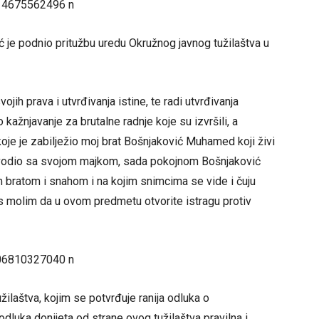
je podnio pritužbu uredu Okružnog javnog tužilaštva u
jih prava i utvrđivanja istine, te radi utvrđivanja
 kažnjavanje za brutalne radnje koje su izvršili, a
je je zabilježio moj brat Bošnjaković Muhamed koji živi
je vodio sa svojom majkom, sada pokojnom Bošnjaković
 bratom i snahom i na kojim snimcima se vide i čuju
Vas molim da u ovom predmetu otvorite istragu protiv
žilaštva, kojim se potvrđuje ranija odluka o
odluka donijeta od strane ovog tužilaštva pravilna i