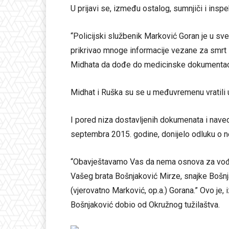
U prijavi se, između ostalog, sumnjiči i insp
“Policijski službenik Marković Goran je u 
prikrivao mnoge informacije vezane za smrt
Midhata da dođe do medicinske dokumentacij
Midhat i Ruška su se u međuvremenu vratili 
I pored niza dostavljenih dokumenata i navede
septembra 2015. godine, donijelo odluku o n
“Obavještavamo Vas da nema osnova za vođe
Vašeg brata Bošnjaković Mirze, snajke Bošnj
(vjerovatno Marković, op.a.) Gorana.” Ovo je
Bošnjaković dobio od Okružnog tužilaštva.