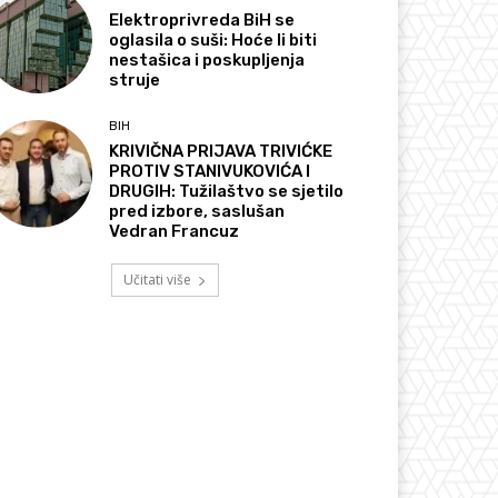
Elektroprivreda BiH se
oglasila o suši: Hoće li biti
nestašica i poskupljenja
struje
BIH
KRIVIČNA PRIJAVA TRIVIĆKE
PROTIV STANIVUKOVIĆA I
DRUGIH: Tužilaštvo se sjetilo
pred izbore, saslušan
Vedran Francuz
Učitati više