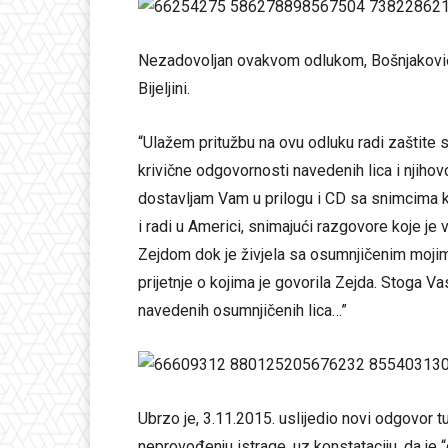
Nezadovoljan ovakvom odlukom, Bošnjaković 
Bijeljini.
“Ulažem pritužbu na ovu odluku radi zaštite svo
krivične odgovornosti navedenih lica i njihovo
dostavljam Vam u prilogu i CD sa snimcima ko
i radi u Americi, snimajući razgovore koje 
Zejdom dok je živjela sa osumnjičenim mojim
prijetnje o kojima je govorila Zejda. Stoga 
navedenih osumnjičenih lica…”
Ubrzo je, 3.11.2015. uslijedio novi odgovor tu
neprovođenju istrage, uz konstataciju, da je “