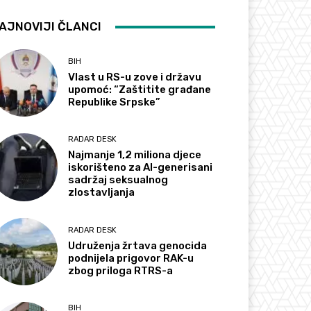
AJNOVIJI ČLANCI
BIH
Vlast u RS-u zove i državu
upomoć: “Zaštitite građane
Republike Srpske”
RADAR DESK
Najmanje 1,2 miliona djece
iskorišteno za AI-generisani
sadržaj seksualnog
zlostavljanja
RADAR DESK
Udruženja žrtava genocida
podnijela prigovor RAK-u
zbog priloga RTRS-a
BIH