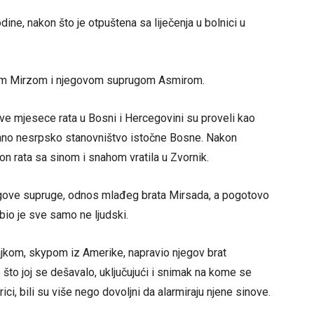
ine, nakon što je otpuštena sa liječenja u bolnici u
atom Mirzom i njegovom suprugom Asmirom.
rve mjesece rata u Bosni i Hercegovini su proveli kao
arano nesrpsko stanovništvo istočne Bosne. Nakon
on rata sa sinom i snahom vratila u Zvornik.
egove supruge, odnos mlađeg brata Mirsada, a pogotovo
io je sve samo ne ljudski.
ajkom, skypom iz Amerike, napravio njegov brat
to joj se dešavalo, uključujući i snimak na kome se
ici, bili su više nego dovoljni da alarmiraju njene sinove.