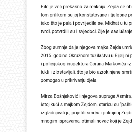
Bilo je već prekasno za reakciju. Zejda se obr
tom prilikom su joj konstatovane i tjelesne p
tako što je pala i povrijedila se. Midhat u tu
tvrdi, potvrdili su i svjedoci, čije je saslušanj
Zbog sumnje da je njegova majka Zejda umrla 
2015. godine Okružnom tužilaštvu u Bijeljini 
i policijskog inspektora Gorana Markovića iz
tukli i zlostavljali, što je bio uzrok njene s
pomogao u prikrivanju djela.
Mirza Bošnjaković i njegova supruga Asmira, 
istoj kući s majkom Zejdom, staricu su “psihički 
izgladnjivali je, prijetili smrću i pokojnoj Zej
mnogim ispravama, otimali novac koji je Zej