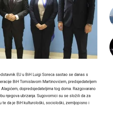
redstavnik EU u BiH Luigi Soreca sastao se danas s
racije BiH Tomislavom Martinovićem, predsjedateljem
 Alagićem, dopredsjedateljima tog doma. Razgovarano
u njegova ubrzanja. Sugovornici su se složili da za
 te da je BiH kulturološki, sociološki, zemljopisno i