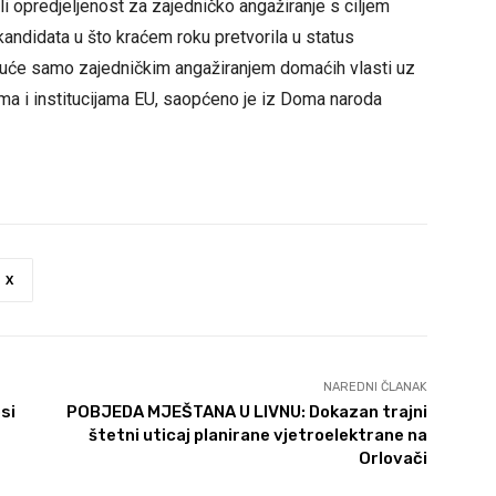
li opredjeljenost za zajedničko angažiranje s ciljem
andidata u što kraćem roku pretvorila u status
moguće samo zajedničkim angažiranjem domaćih vlasti uz
a i institucijama EU, saopćeno je iz Doma naroda
X
NAREDNI ČLANAK
si
POBJEDA MJEŠTANA U LIVNU: Dokazan trajni
štetni uticaj planirane vjetroelektrane na
Orlovači