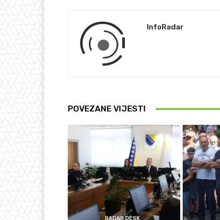
InfoRadar
POVEZANE VIJESTI
RADAR DESK