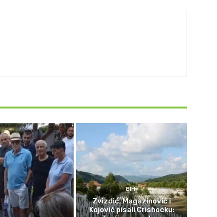
BIH
Zvizdić, Magazinović i
Kojović pisali Crishocku: