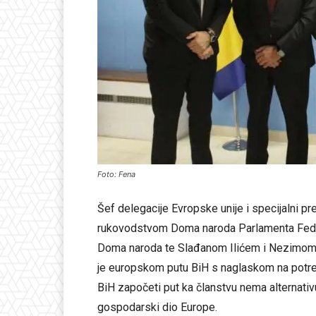
Foto: Fena
Šef delegacije Evropske unije i specijalni p
rukovodstvom Doma naroda Parlamenta Fede
Doma naroda te Slađanom Ilićem i Nezimom
je europskom putu BiH s naglaskom na potreb
BiH započeti put ka članstvu nema alternativu
gospodarski dio Europe.