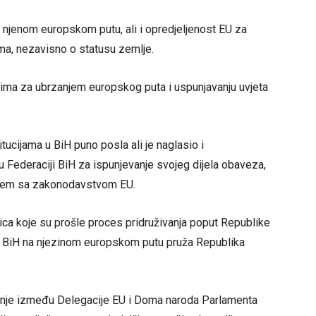
 njenom europskom putu, ali i opredjeljenost EU za
ma, nezavisno o statusu zemlje.
anjima za ubrzanjem europskog puta i uspunjavanju uvjeta
tucijama u BiH puno posla ali je naglasio i
u Federaciji BiH za ispunjevanje svojeg dijela obaveza,
anjem sa zakonodavstvom EU.
nica koje su prošle proces pridruživanja poput Republike
u BiH na njezinom europskom putu pruža Republika
dnje između Delegacije EU i Doma naroda Parlamenta