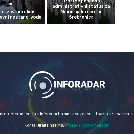
Traži se poseban
BIH
administrativni status za
i izašli na ulice,
Memorijalni centar
evni nestanci vode
Srebrenica
eni na internet portalu inforadar.ba mogu se prenositi samo uz obavezu 
Kontaktirajte nas: na:
inforadar.ba@gmail.com