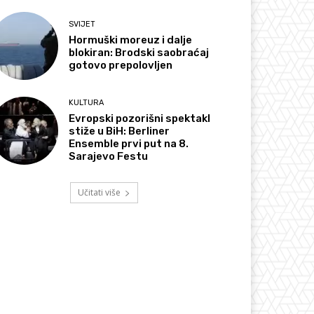
SVIJET
Hormuški moreuz i dalje
blokiran: Brodski saobraćaj
gotovo prepolovljen
KULTURA
Evropski pozorišni spektakl
stiže u BiH: Berliner
Ensemble prvi put na 8.
Sarajevo Festu
Učitati više