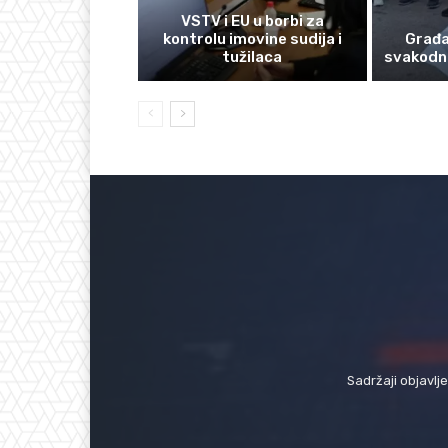
VSTV i EU u borbi za
kontrolu imovine sudija i
Građan
tužilaca
svakodn
Sadržaji objavlj