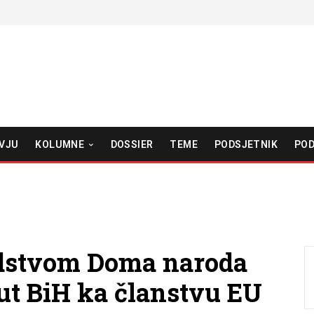
VJU
KOLUMNE
DOSSIER
TEME
PODSJETNIK
POD
odstvom Doma naroda
ut BiH ka članstvu EU