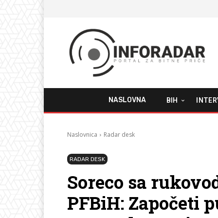
NASLOVNA
BIH
INTER
Naslovnica
Radar desk
RADAR DESK
Soreco sa rukov
PFBiH: Započeti p