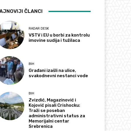
AJNOVIJI ČLANCI
RADAR DESK
VSTV i EU u borbi za kontrolu
imovine sudija i tužilaca
BIH
Građani izašli na ulice,
svakodnevni nestanci vode
BIH
Zvizdić, Magazinović i
Kojović pisali Crishocku:
Traži se poseban
administrativni status za
Memorijalni centar
Srebrenica