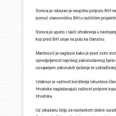
Soreca je iskazao je neupitnu potporu BiH na
pomoć stanovništvu BiH u različitim projekti
Soreca je uputio i riječi ohrabrenja u nastoj
koji pred BiH stoje na putu ka članstvu.
Martinović je naglasio kako je pred svim insti
opredjeljenost najvišeg zakonodavnog tijela 
usvajanjem zakonskih rješenja te usklađiv
Istaknuo je važnost korištenja iskustava čla
Hrvatske naglašavajući važnost potpore koj
Hrvatska.
Uz iskazanu želju za nastavkom dobre sura