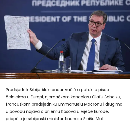
Predsjednik Srbije Aleksandar Vučić u petak je pisao
čelnicima u Europi, njemačkom kancelaru Olafu Scholzu,
francuskom predsjedniku Emmanuelu Macronu i drugima
u povodu najava o prijemu Kosova u Vijeće Europe,
priopćio je srbijanski ministar financija Siniša Mali.