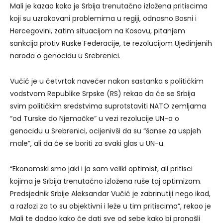
Mali je kazao kako je Srbija trenutačno izložena pritiscima
koji su uzrokovani problemima u regiji, odnosno Bosni i
Hercegovini, zatim situacijom na Kosovu, pitanjem
sankcija protiv Ruske Federacije, te rezolucijom Ujedinjenih
naroda o genocidu u Srebrenici.
Vučić je u četvrtak navečer nakon sastanka s političkim
vodstvom Republike Srpske (RS) rekao da će se Srbija
svim političkim sredstvima suprotstaviti NATO zemljama
“od Turske do Njemačke” u vezi rezolucije UN-a o
genocidu u Srebrenici, ocijenivši da su “šanse za uspjeh
male”, ali da će se boriti za svaki glas u UN-u.
“Ekonomski smo jaki i ja sam veliki optimist, ali pritisci
kojima je Srbija trenutačno izložena ruše taj optimizam.
Predsjednik Srbije Aleksandar Vučić je zabrinutiji nego ikad,
a razlozi za to su objektivni i leže u tim pritiscima”, rekao je
Mali te dodao kako će dati sve od sebe kako bi pronašli