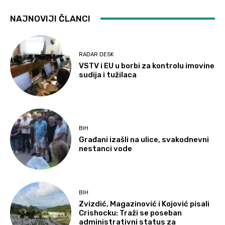
NAJNOVIJI ČLANCI
RADAR DESK
VSTV i EU u borbi za kontrolu imovine
sudija i tužilaca
BIH
Građani izašli na ulice, svakodnevni
nestanci vode
BIH
Zvizdić, Magazinović i Kojović pisali
Crishocku: Traži se poseban
administrativni status za