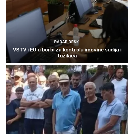
RADAR DESK
VSTV i EU u borbi za kontrolu imovine sudija i
tužilaca