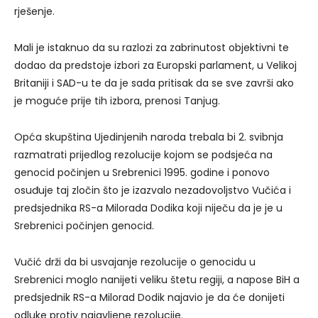
rješenje.
Mali je istaknuo da su razlozi za zabrinutost objektivni te
dodao da predstoje izbori za Europski parlament, u Velikoj
Britaniji i SAD-u te da je sada pritisak da se sve završi ako
je moguće prije tih izbora, prenosi Tanjug.
Opća skupština Ujedinjenih naroda trebala bi 2. svibnja
razmatrati prijedlog rezolucije kojom se podsjeća na
genocid počinjen u Srebrenici 1995. godine i ponovo
osuđuje taj zločin što je izazvalo nezadovoljstvo Vučića i
predsjednika RS-a Milorada Dodika koji niječu da je je u
Srebrenici počinjen genocid.
Vučić drži da bi usvajanje rezolucije o genocidu u
Srebrenici moglo nanijeti veliku štetu regiji, a napose BiH a
predsjednik RS-a Milorad Dodik najavio je da će donijeti
odluke protiv najavljene rezolucije.