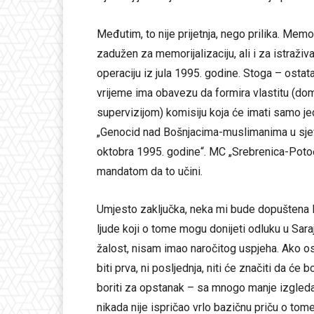
Međutim, to nije prijetnja, nego prilika. Memo
zadužen za memorijalizaciju, ali i za istraživ
operaciju iz jula 1995. godine. Stoga – ostata
vrijeme ima obavezu da formira vlastitu 
supervizijom) komisiju koja će imati samo j
„Genocid nad Bošnjacima-muslimanima u sjev
oktobra 1995. godine“. MC „Srebrenica-Potočar
mandatom da to učini.
Umjesto zaključka, neka mi bude dopuštena l
ljude koji o tome mogu donijeti odluku u Sar
žalost, nisam imao naročitog uspjeha. Ako os
biti prva, ni posljednja, niti će značiti da će 
boriti za opstanak – sa mnogo manje izgleda 
nikada nije ispričao vrlo bazičnu priču o to