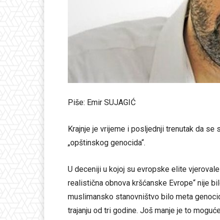
Piše: Emir SUJAGIĆ
Krajnje je vrijeme i posljednji trenutak da se
„opštinskog genocida“.
U deceniji u kojoj su evropske elite vjerova
realistična obnova kršćanske Evrope“ nije bi
muslimansko stanovništvo bilo meta genocidno
trajanju od tri godine. Još manje je to moguće