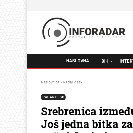
NASLOVNA
BIH
INTER
Naslovnica
Radar desk
RADAR DESK
Srebrenica između 
Još jedna bitka za