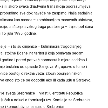
aka ili skoro svaka društvena transakcija podrazumijeva
 se probudimo sve dok naveče ne zaspimo. Naša sadašnja
muslimana kao naroda – kombinacijom masovnih ubistava,
cije, uništenja svakog traga postojanja – trajao pet dana
 16. jula 1995. godine.
 je – i to su činjenice – kulminacija trogodišnjeg
 istočne Bosne, na teritoriji koja obuhvata sedam
ri godine i pored pet već spomenutih mjera sadržao i
je brutalnu od opsade Sarajeva. Ali, upravo u tome i
nice postoji direktna veza; zločin počinjen nakon
va onog što će se dogoditi ako ili kada uđu u Sarajevo.
je svega Srebrenice – vlasti u entitetu Republika
ljučak u odluci o formiranju tzv. Komisije za Srebrenicu.
lne i kompetitivne naracije o Srebrenici.