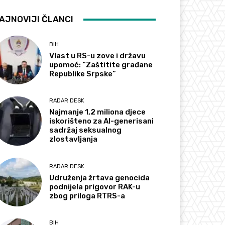
AJNOVIJI ČLANCI
BIH
Vlast u RS-u zove i državu
upomoć: “Zaštitite građane
Republike Srpske”
RADAR DESK
Najmanje 1,2 miliona djece
iskorišteno za AI-generisani
sadržaj seksualnog
zlostavljanja
RADAR DESK
Udruženja žrtava genocida
podnijela prigovor RAK-u
zbog priloga RTRS-a
BIH