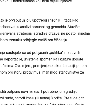
(ali i nemuslimana koji nisu dijelili njihove
o je prvi put ušlo u upotrebu i rječnik – tada kao
dbacivati u analizi bosanskog genocida. Štaviše,
ijenjivana strategija izgradnje države; ne postoji nijedna
dnom trenutku pribjegle etničkom čišćenju.
je sastojalo se od pet jasnih „politika“: masovnih
ne deportacije, uništenja spomenika i kulture uopšte
ločinima. Ove mjere, primijenjene u kombinaciji, putem
enom prostoru, protiv muslimanskog stanovništva za
iti potpuno novi narativ. I potrebno je izgradnju
i sude, narodi imaju (ili nemaju) priče. Presude čita
cije, vrijeme i resursi; ljudi pričaju priče, za pričanje