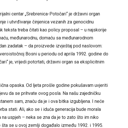
rijalni centar „Srebrenica-Potočari“ je državni organ
anje i utvrđivanje činjenica vezanih za genocidnu
k teksta treba čitati kao policy proposal – u najskorije
(domaću, međunarodnu, domaću sa međunarodnom
edan zadatak – da proizvede izvještaj pod naslovom:
eroistočnoj Bosni u periodu od aprila 1992. godine do
i“ je, vrijedi potcrtati, državni organ sa eksplicitnim
ična opaska. Od ljeta prošle godine pokušavam uvjeriti
ajevu da se prihvate ovog posla. Na našu zajedničku
tanem sam, znaću da je i ova bitka izgubljena. I neće
borba stati. Ali, ako se i iduća generacija bude morala
na uspjeh – neka se zna da je to zato što im niko
me šta se u ovoj zemlji događalo između 1992. i 1995.