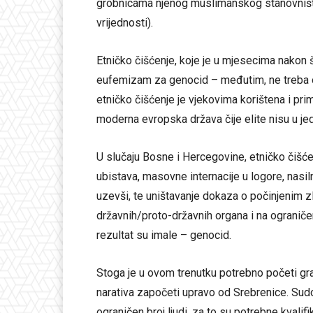
grobnicama njenog muslimanskog stanovništva 
vrijednosti).
Etničko čišćenje, koje je u mjesecima nakon št
eufemizam za genocid – međutim, ne treba o
etničko čišćenje je vjekovima korištena i prim
moderna evropska država čije elite nisu u je
U slučaju Bosne i Hercegovine, etničko čišćen
ubistava, masovne internacije u logore, nasil
uzevši, te uništavanje dokaza o počinjenim z
državnih/proto-državnih organa i na ogranič
rezultat su imale – genocid.
Stoga je u ovom trenutku potrebno početi grad
narativa započeti upravo od Srebrenice. Sudov
ograničen broj ljudi, za to su potrebne kvalifika