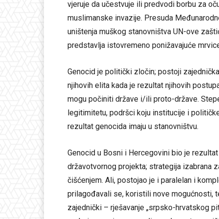
vjeruje da učestvuje ili predvodi borbu za o
muslimanske invazije. Presuda Međunarodnog
uništenja muškog stanovništva UN-ove zašti
predstavlja istovremeno ponižavajuće mrvice 
Genocid je politički zločin; postoji zajednič
njihovih elita kada je rezultat njihovih postup
mogu počiniti države i/ili proto-države. Ste
legitimitetu, podršci koju institucije i političk
rezultat genocida imaju u stanovništvu.
Genocid u Bosni i Hercegovini bio je rezultat
državotvornog projekta; strategija izabrana 
čišćenjem. Ali, postojao je i paralelan i komp
prilagođavali se, koristili nove mogućnosti, test
zajednički – rješavanje „srpsko-hrvatskog p