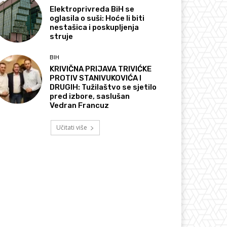
Elektroprivreda BiH se
oglasila o suši: Hoće li biti
nestašica i poskupljenja
struje
BIH
KRIVIČNA PRIJAVA TRIVIĆKE
PROTIV STANIVUKOVIĆA I
DRUGIH: Tužilaštvo se sjetilo
pred izbore, saslušan
Vedran Francuz
Učitati više