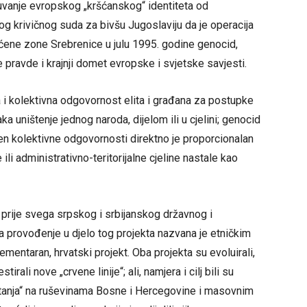
čuvanje evropskog „kršćanskog“ identiteta od
 krivičnog suda za bivšu Jugoslaviju da je operacija
ćene zone Srebrenice u julu 1995. godine genocid,
pravde i krajnji domet evropske i svjetske savjesti.
ka i kolektivna odgovornost elita i građana za postupke
aka uništenje jednog naroda, dijelom ili u cjelini; genocid
pen kolektivne odgovornosti direktno je proporcionalan
e ili administrativno-teritorijalne cjeline nastale kao
 prije svega srpskog i srbijanskog državnog i
za provođenje u djelo tog projekta nazvana je etničkim
lementaran, hrvatski projekt. Oba projekta su evoluirali,
irali nove „crvene linije“; ali, namjera i cilj bili su
itanja“ na ruševinama Bosne i Hercegovine i masovnim