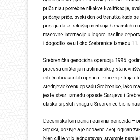
priča nisu potrebne nikakve kvalifikacije, sv
pričanje priče, svaki dan od trenutka kada
priča je da je pokušaj uništenja bosanskih 
masovne internacije u logore, nasilne deporta
i dogodilo se u i oko Srebrenice između 11. i
Srebrenička genocidna operacija 1995. godine
procesa uništenja muslimanskog stanovništva
istočnobosanskih opština. Proces je trajao t
srednjevjekovnu opsadu Srebrenice, iako man
jeste stvar: između opsade Sarajeva i Srebre
ulaska srpskih snaga u Srebrenicu bio je naja
Decenijska kampanja negiranja genocida – pri
Srpska, doživjela je nedavno svoj logičan zak
Njen cilj je vrlo jednostavan: stvaranje parale