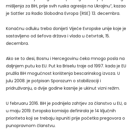
mišljenja za BiH, prije svih ruska agresija na Ukrajinu”, kazao
je Sattler za Radio Slobodna Evropa (RSE) 13. decembra.
Konačnu odluku treba donijeti Vijeće Evropske unije koje je
sastavljeno od šefova država i vlada u četvrtak, 15.
decembra.
Ako se to desi, Bosnu i Hercegovinu čeka mnogo posla na
daljnjem putu ka EU. Put ka Briselu traje od 1997. kada je EU
pružila BiH mogućnost korištenja bescarinskog izvoza. U
julu 2008. je potpisan Sporazum o stabilizaciji i
pridruživanju, a dvije godine kasnije je ukinut vizni režim.
U februaru 2016. BiH je podnijela zahtjev za članstvo u EU, a
u maju 2019. Evropska komisija definirala je 14 ključnih
prioriteta koji se trebaju ispuniti prije početka pregovora o
punopravnom članstvu.