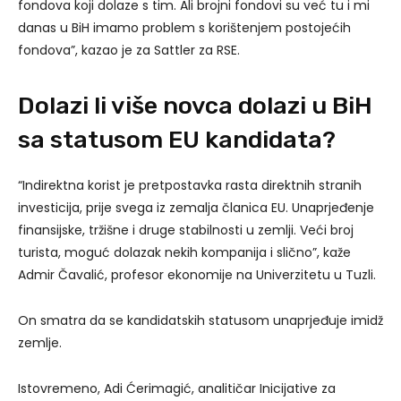
fondova koji dolaze s tim. Ali brojni fondovi su već tu i mi
danas u BiH imamo problem s korištenjem postojećih
fondova”, kazao je za Sattler za RSE.
Dolazi li više novca dolazi u BiH
sa statusom EU kandidata?
“Indirektna korist je pretpostavka rasta direktnih stranih
investicija, prije svega iz zemalja članica EU. Unaprjeđenje
finansijske, tržišne i druge stabilnosti u zemlji. Veći broj
turista, moguć dolazak nekih kompanija i slično”, kaže
Admir Čavalić, profesor ekonomije na Univerzitetu u Tuzli.
On smatra da se kandidatskih statusom unaprjeđuje imidž
zemlje.
Istovremeno, Adi Ćerimagić, analitičar Inicijative za