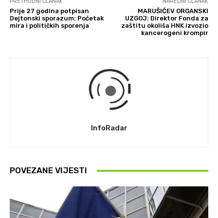
PRETHODNI ČLANAK
NAREDNI ČLANAK
Prije 27 godina potpisan
MARUŠIĆEV ORGANSKI
Dejtonski sporazum: Početak
UZGOJ: Direktor Fonda za
mira i političkih sporenja
zaštitu okoliša HNK izvozio
kancerogeni krompir
InfoRadar
POVEZANE VIJESTI