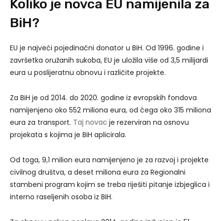
Koliko je novca EU namijenila za
BiH?
EU je najveći pojedinačni donator u BiH. Od 1996. godine i
završetka oružanih sukoba, EU je uložila više od 3,5 milijardi
eura u poslijeratnu obnovu i različite projekte.
Za BiH je od 2014. do 2020. godine iz evropskih fondova
namijenjeno oko 552 miliona eura, od čega oko 315 miliona
eura za transport.
Taj novac
je rezerviran na osnovu
projekata s kojima je BiH aplicirala.
Od toga, 9,1 milion eura namijenjeno je za razvoj i projekte
civilnog društva, a deset miliona eura za Regionalni
stambeni program kojim se treba riješiti pitanje izbjeglica i
interno raseljenih osoba iz BiH.