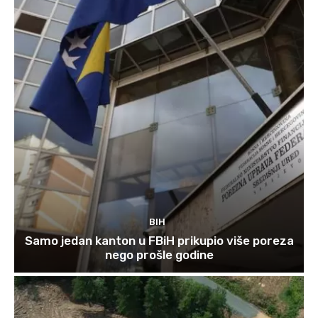
BIH
Samo jedan kanton u FBiH prikupio više poreza
nego prošle godine