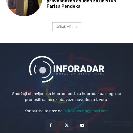
pravosnažno osuđen za ubistvo
Farisa Pendeka
Učitati više
Sadržaji objavljeni na internet portalu inforadar.ba mogu se
prenositi samo uz obavezu navođenja izvora.
Kontaktirajte nas: na:
inforadar.ba@gmail.com