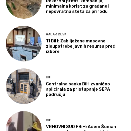
Rekordni profiti kompanija,
minimalna korist za građane i
nepovratna šteta za prirodu
RADAR DESK
TI BiH: Zabilježene masovne
zloupotrebe javnih resursa pred
izbore
BIH
Centralna banka BiH zvanično
aplicirala za pristupanje SEPA
području
BIH
VRHOVNI SUD FBiH: Adem Šuman