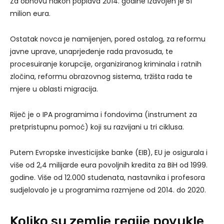
Za obnovu nakon poplava 2014. godine izdvojen je 51
milion eura.
Ostatak novca je namijenjen, pored ostalog, za reformu
javne uprave, unaprjeđenje rada pravosuđa, te
procesuiranje korupcije, organiziranog kriminala i ratnih
zločina, reformu obrazovnog sistema, tržišta rada te
mjere u oblasti migracija.
Riječ je o IPA programima i fondovima (instrument za
pretpristupnu pomoć) koji su razvijani u tri ciklusa.
Putem Evropske investicijske banke (EIB), EU je osigurala i
više od 2,4 milijarde eura povoljnih kredita za BiH od 1999.
godine. Više od 12.000 studenata, nastavnika i profesora
sudjelovalo je u programima razmjene od 2014. do 2020.
Koliko su zemlje regije povukle