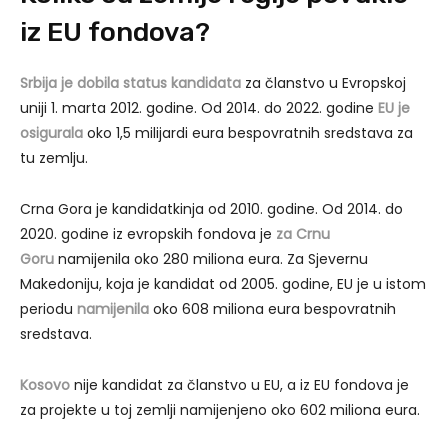
iz EU fondova?
Srbija je dobila status kandidata
za članstvo u Evropskoj
uniji 1. marta 2012. godine. Od 2014. do 2022. godine
EU je
osigurala
oko 1,5 milijardi eura bespovratnih sredstava za
tu zemlju.
Crna Gora je kandidatkinja od 2010. godine. Od 2014. do
2020. godine iz evropskih fondova je
za Crnu
Goru
namijenila oko 280 miliona eura. Za Sjevernu
Makedoniju, koja je kandidat od 2005. godine, EU je u istom
periodu
namijenila
oko 608 miliona eura bespovratnih
sredstava.
Kosovo
nije kandidat za članstvo u EU, a iz EU fondova je
za projekte u toj zemlji namijenjeno oko 602 miliona eura.