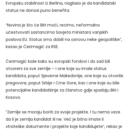
Evropsku stabilnost iz Berlina, naglasio je da kandidatski
status ne donosi puno benefita.
“Novina je što će BiH moći, recimo, neformalno
učestvovati sastancima Savjeta ministara vanjskih
poslova EU. Status smo dobili na osnovu neke geopolitike”,
kazao je Ćerimagić za RSE.
Ćerimagić kaže kako su evropski fondovi i do sad bili
otvoreni za sve zemlje – i one koje su imale status
kandidata, poput Sjeverne Makedonije, one koje su otvorile
pregovore, poput Srbije i Crne Gore, kao i one koje su bile
potencijalne kandidatkinje za članstvo gdje spadaju BiH i
Kosovo.
“Zemlje se moraju boriti za svoje projekte. I tu nema veze
da li je zemlja kandidat ili ne. Već je bitno imate li
strateške dokumente i projekte koje kandidujete”, rekao je