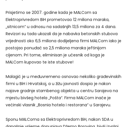
Prisjetimo se 2007. godine kada je MALCom sa
Elektroprivredom BiH prometovao 12 miliona maraka,
„sitnicom“ u odnosu na sadašnjih 13,5 miliona za 4 dana.
Revizori su tada ukazali da je nabavka betonskih stubova
vrijednosti oko 6,5 miliona dodijeljena firmi MALCom iako je
postojao ponuđač sa 2,5 miliona maraka jeftinijom
cijenom. Pri tome, eliminisan je učesnik od koga je
MALCom kupovao te iste stubove!
Malagić je u međuvremeno osnovao nekoliko građevinskih
firmi u BiH i Hrvatskoj, a u žižu javnosti dospio je nakon
najave gradnje stambenog objekta u centru Sarajeva na
mjestu bivšeg hotela „Pošta“. Firma MALCom inače je
većinski vlasnik „Bosnia hotela i restorana“ u Sarajevu.
Sponu MALComa sa Elektroprivredom BiH, nakon SDA u
današnje vrijeme dopunjava Džemo Borovina, bivši izvršni