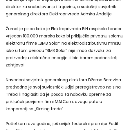
direktor za snabdjevanje i trgovinu, a sadašnji savjetnik
generalnog direktora Elektroprivrede Admira Andelije.
Žurnal je pisao kako je Elektroprivreda BiH raspisala tender
vrijedan 180.000 maraka kako bi priključila privatnu solarnu
elektranu firme „BMB Solar“ na elektrodistributivnu mrežu
iako u tom periodu “BMB Solar” nije imao dozvolu za
proizvodnju električne energije ili bio barem podnositelj
zahtjeva!
Navedeni savjetnik generalnog direktora Džemo Borovina
prethodno je svoj suvlasnički udjel preregistrovao na sina.
Treba li naglasiti da je posao za nabavku opreme za
priključak povjeren firmi MALCom, ovoga puta u
kooperaciji sa „Siming trade“.
Početkom ove godine, još uvijek federalni premijer Fadil