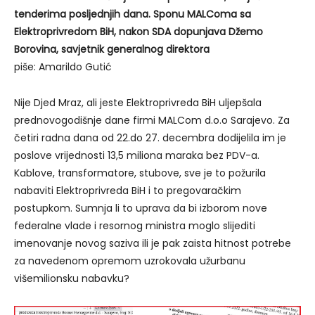
tenderima posljednjih dana. Sponu MALComa sa
Elektroprivredom BiH, nakon SDA dopunjava Džemo
Borovina, savjetnik generalnog direktora
piše: Amarildo Gutić
Nije Djed Mraz, ali jeste Elektroprivreda BiH uljepšala
prednovogodišnje dane firmi MALCom d.o.o Sarajevo. Za
četiri radna dana od 22.do 27. decembra dodijelila im je
poslove vrijednosti 13,5 miliona maraka bez PDV-a.
Kablove, transformatore, stubove, sve je to požurila
nabaviti Elektroprivreda BiH i to pregovaračkim
postupkom. Sumnja li to uprava da bi izborom nove
federalne vlade i resornog ministra moglo slijediti
imenovanje novog saziva ili je pak zaista hitnost potrebe
za navedenom opremom uzrokovala užurbanu
višemilionsku nabavku?