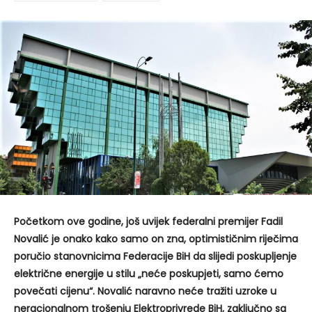
Početkom ove godine, još uvijek federalni premijer Fadil
Novalić je onako kako samo on zna, optimističnim riječima
poručio stanovnicima Federacije BiH da slijedi poskupljenje
električne energije u stilu „neće poskupjeti, samo ćemo
povečati cijenu“. Novalić naravno neće tražiti uzroke u
neracionalnom trošenju Elektroprivrede BiH, zaključno sa